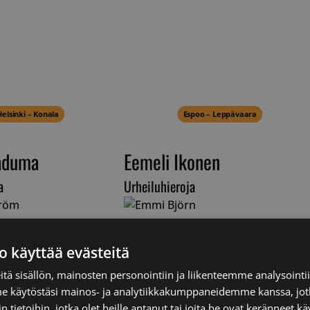
Helsinki – Konala
Espoo – Leppävaara
aduma
Eemeli Ikonen
a
Urheiluhieroja
o käyttää evästeitä
tä sisällön, mainosten personointiin ja liikenteemme analysoint
me käytöstäsi mainos- ja analytiikkakumppaneidemme kanssa, jot
 tietoihin, jotka olet heille antanut tai joita he ovat keränneet kä