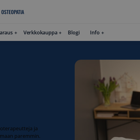
 OSTEOPATIA
araus
Verkkokauppa
Blogi
Info
ioterapeutteja ja
voimaan paremmin.