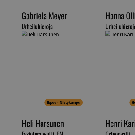
Gabriela Meyer
Hanna Oll
__cf_bm
Urheiluhieroja
Urheiluhieroj
__cf_bm
CookieScriptConse
Espoo – Niittykumpu
He
VISITOR_PRIVACY_
Heli Harsunen
Henri Kar
Fysioterapeutti, FM
Osteopaatti