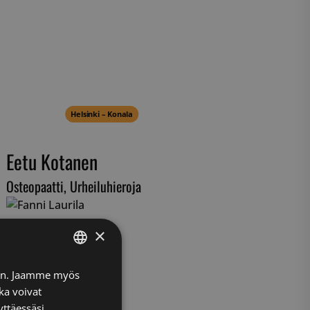
Helsinki – Konala
Eetu Kotanen
Osteopaatti, Urheiluhieroja
×
FINNISH
iin. Jaamme myös
ka voivat
ENGLISH
yttäessäsi