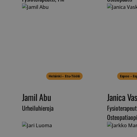
__cf_bm
__cf_bm
Helsinki – Etu-Töölö
Espoo – Es
__cf_bm
Jamil Abu
Janica Va
Urheiluhieroja
Fysioterapeutt
__cf_bm
Osteopatiaopi