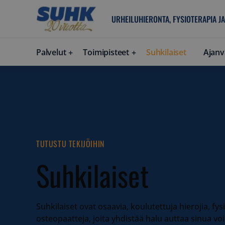
URHEILUHIERONTA, FYSIOTERAPIA JA
Palvelut
Toimipisteet
Suhkilaiset
Ajanv
TUTUSTU TEKIJÖIHIN
Suhkilaiset
Suhkilaiset ovat osaavia, koulutettuja hierojia, fys
osteopaatteja, joita yhdistää halu auttaa sinua 