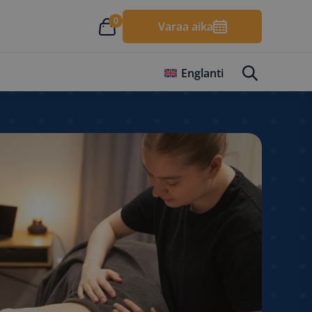
0
Varaa aika
Englanti