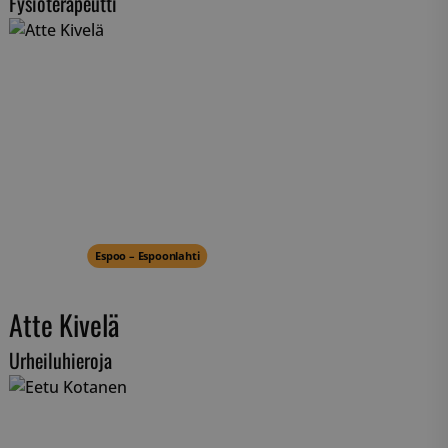
Fysioterapeutti
Espoo – Espoonlahti
Atte Kivelä
Urheiluhieroja