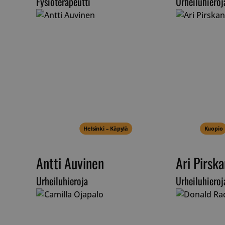
Fysioterapeutti
Urheiluhieroj
Helsinki – Käpylä
Kuopio
Antti Auvinen
Ari Pirsk
Urheiluhieroja
Urheiluhieroj