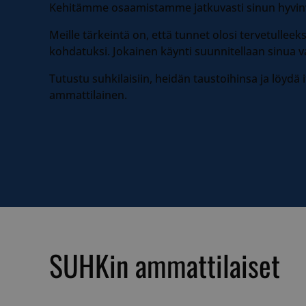
Kehitämme osaamistamme jatkuvasti sinun hyvinvo
Meille tärkeintä on, että tunnet olosi tervetulleeksi
kohdatuksi. Jokainen käynti suunnitellaan sinua v
Tutustu suhkilaisiin, heidän taustoihinsa ja löydä i
ammattilainen.
SUHKin ammattilaiset