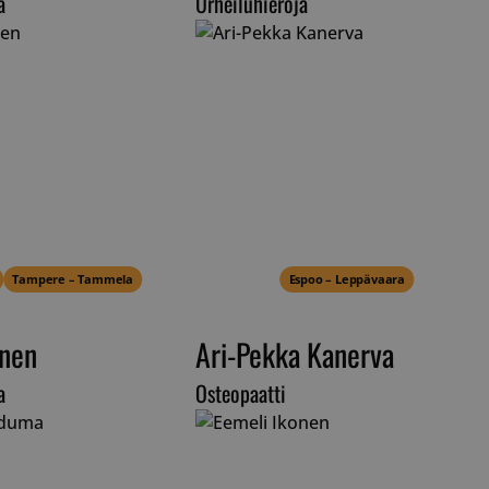
a
Urheiluhieroja
Tampere – Tammela
Espoo – Leppävaara
anen
Ari-Pekka Kanerva
a
Osteopaatti