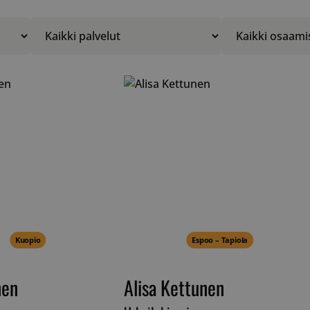
Kuopio
Espoo – Tapiola
nen
Alisa Kettunen