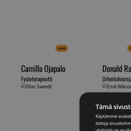
Lahti
Camilla Ojapalo
Donald R
Fysioterapeutti
Urheiluhieroj
Tämä sivust
Käytämme evästei
tietoja sivustom
yhdistää ne muihin