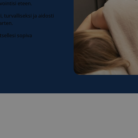
intisi eteen.
, turvalliseksi ja aidosti
arten.
tsellesi sopiva