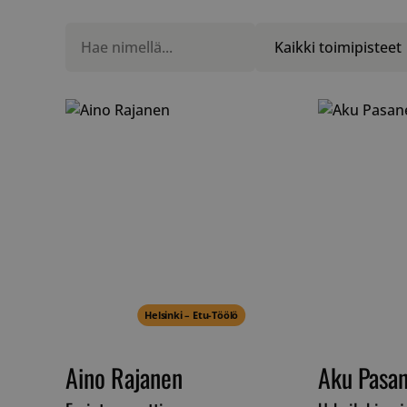
Helsinki – Etu-Töölö
Aino Rajanen
Aku Pasa