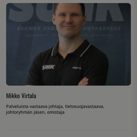
__hssrc
Istunto
HubSpot Inc.
.suomenurheiluhierontakeskus.fi
sbjs_migrations
.suomenurheiluhierontakeskus.fi
Istunto
Mikko Virtala
sbjs_udata
.suomenurheiluhierontakeskus.fi
Istunto
Palveluista vastaava johtaja, tietosuojavastaava,
johtoryhmän jäsen, omistaja