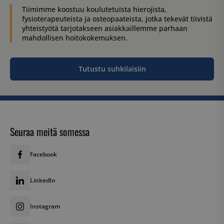
Tiimimme koostuu koulutetuista hierojista,
_ga_WT0HQVJ25Y
.suomenurheiluhierontakeskus.fi
1 vuosi 
fysioterapeuteista ja osteopaateista, jotka tekevät tiivistä
kuukaus
yhteistyötä tarjotakseen asiakkaillemme parhaan
mahdollisen hoitokokemuksen.
__hstc
5 kuukautt
HubSpot Inc.
viikkoa
.suomenurheiluhierontakeskus.fi
Tutustu suhkilaisiin
Seuraa meitä somessa
Facebook
LinkedIn
Instagram