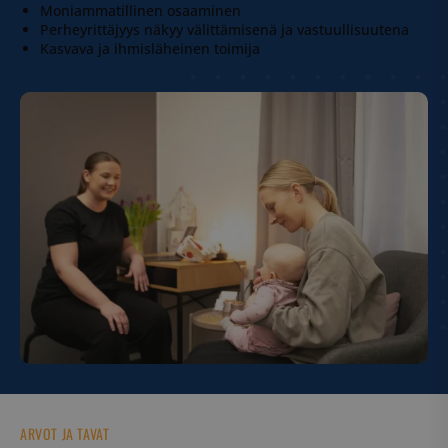
Moniammatillinen osaaminen
Perheyrittäjyys näkyy välittämisenä ja vastuullisuutena
Kasvava ja ihmisläheinen toimija
ARVOT JA TAVAT