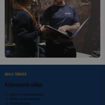
MEILLE TÄRKEÄÄ
Arjessamme näkyy
Lämmin kohtaaminen
Vahva ammattitaito
Yhteisöllisyys