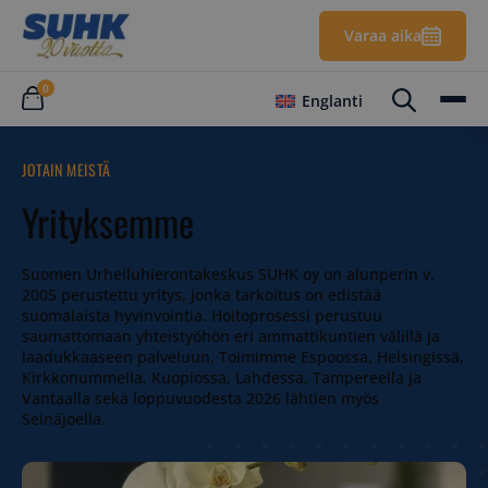
Varaa aika
0
Englanti
JOTAIN MEISTÄ
Yrityksemme
Suomen Urheiluhierontakeskus SUHK oy on alunperin v.
2005 perustettu yritys, jonka tarkoitus on edistää
suomalaista hyvinvointia. Hoitoprosessi perustuu
saumattomaan yhteistyöhön eri ammattikuntien välillä ja
laadukkaaseen palveluun. Toimimme Espoossa, Helsingissä,
Kirkkonummella, Kuopiossa, Lahdessa, Tampereella ja
Vantaalla sekä loppuvuodesta 2026 lähtien myös
Seinäjoella.