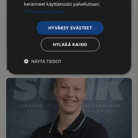
keränneet käyttäessäsi palveluitaan.
Tietosuojakäytäntö
HYVÄKSY EVÄSTEET
HYLKÄÄ KAIKKI
Terhi Antikainen
NÄYTÄ TIEDOT
Perustaja, hallituksen jäsen omistaja
Ehdottomasti
Suorituskyvylliset
välttämättömät
Kohdentavat
Toiminnalliset
Luokittelemattomat