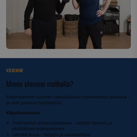
VISIOMME
Minne olemme matkalla?
Rakennamme Suomen laadukkainta hyvinvoinnin palvelua –
ja alan parasta työyhteisöä.
Kilpailuetumme
Ylivertainen asiakaskokemus – aidosti lämmin ja
yksilöllinen kohtaaminen
Lähellä sinua – helppo ja saavutettava