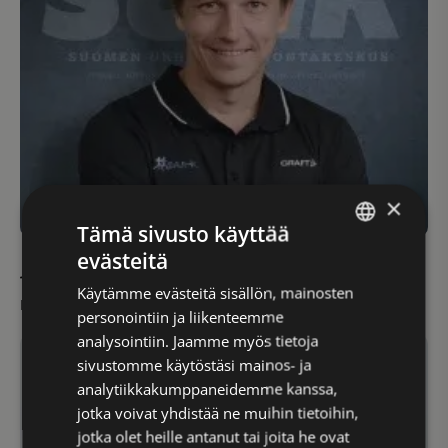
×
Tämä sivusto käyttää
evästeitä
FINNISH
Jari Antikainen
Käytämme evästeitä sisällön, mainosten
ENGLISH
Perustaja, hallituksen puheenjohtaja, omistaja
personointiin ja liikenteemme
analysointiin. Jaamme myös tietoja
sivustomme käytöstäsi mainos- ja
analytiikkakumppaneidemme kanssa,
jotka voivat yhdistää ne muihin tietoihin,
jotka olet heille antanut tai joita he ovat