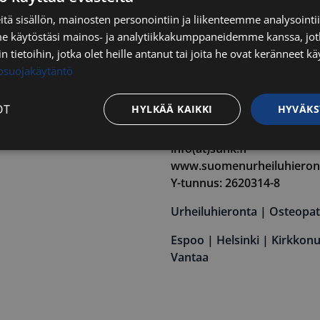
tä sisällön, mainosten personointiin ja liikenteemme analysoint
me käytöstäsi mainos- ja analytiikkakumppaneidemme kanssa, jot
 tietoihin, jotka olet heille antanut tai joita he ovat keränneet kä
tosuojakäytäntö
Yhteystiedot
OT
HYLKÄÄ KAIKKI
HYVÄKS
Suomen Urheiluhierontake
info(at)suhk.fi
Suorituskyvylliset
Kohdentavat
Toiminnalliset
Luok
t
www.suomenurheiluhieront
Y-tunnus: 2620314-8
Urheiluhieronta
|
Osteopat
Espoo
|
Helsinki
|
Kirkkon
Vantaa
välttämättömät
Suorituskyvylliset
Kohdentavat
Toiminnalliset
Luok
ättömät evästeet mahdollistavat verkkosivuston perustoiminnot, kuten käyttäjän kirj
toa ei voida käyttää oikein ilman ehdottoman välttämättömiä evästeitä.