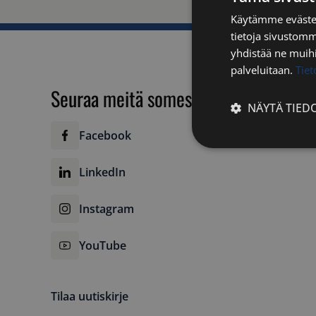
Käytämme evästei
tietoja sivustom
yhdistää ne muihin
palveluitaan.
Tie
Seuraa meitä somessa
NÄYTÄ TIED
Facebook
Ehdottomasti
välttämättömä
LinkedIn
Instagram
YouTube
Ehdottomasti 
Ehdottomasti välttäm
Tilaa uutiskirje
tilinhallinnan. Sivus