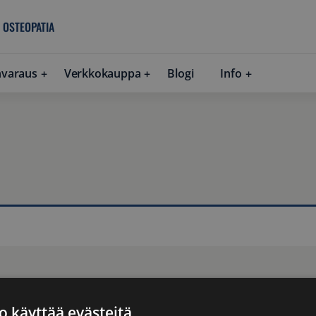
 OSTEOPATIA
nvaraus
Verkkokauppa
Blogi
Info
o käyttää evästeitä