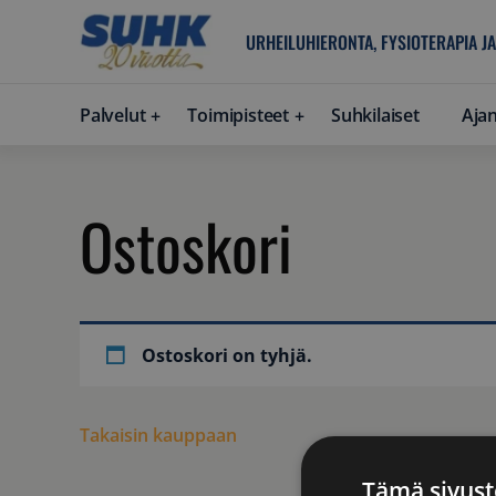
URHEILUHIERONTA, FYSIOTERAPIA JA
Palvelut
Toimipisteet
Suhkilaiset
Aja
Ostoskori
Ostoskori on tyhjä.
Takaisin kauppaan
Tämä sivust