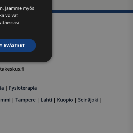
FINNISH
iin. Jaamme myös
ka voivat
ENGLISH
yttäessäsi
Y EVÄSTEET
skus SUHK oy
ittelemattomat
akeskus.fi
ia
|
Fysioterapia
ummi
|
Tampere
|
Lahti
|
Kuopio
|
Seinäjoki
|
ittelemattomat
autumisen ja