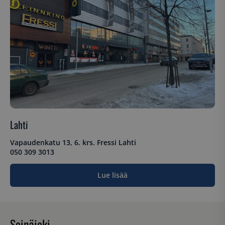
sbjs_udata
.suomenurheiluhierontakeskus.fi
Istunto
_ga_WT0HQVJ25Y
.suomenurheiluhierontakeskus.fi
1 vuosi 
kuukaus
Lahti
__hstc
5 kuukautt
HubSpot Inc.
viikkoa
.suomenurheiluhierontakeskus.fi
Vapaudenkatu 13, 6. krs. Fressi Lahti
050 309 3013
Lue lisää
Seinäjoki