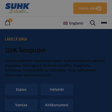
Varaa aika
0
Englanti
LÄHELLÄ SINUA
SUHK Toimipisteet
Toimipisteemme sijaitsevat hyvien kulkuyhteyksien varrella
Espoossa, Helsingissä, Kirkkonummella, Kuopiossa,
Lahdessa, Tampereella. ja Vantaalla. Siirry valitsemasi
kaupungin ajanvaraukseen.
Espoo
Helsinki
Vantaa
Kirkkonummi