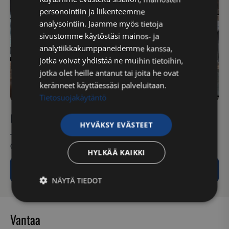
ENGLISH
personointiin ja liikenteemme
analysointiin. Jaamme myös tietoja
sivustomme käytöstäsi mainos- ja
analytiikkakumppaneidemme kanssa,
jotka voivat yhdistää ne muihin tietoihin,
jotka olet heille antanut tai joita he ovat
keränneet käyttäessäsi palveluitaan.
Tietosuojakäytäntö
Helsinki – Vuosaari
HYVÄKSY EVÄSTEET
Tyynylaavantie 20, katutaso. Fressi Club House
050 325 6765
HYLKÄÄ KAIKKI
Lue lisää
NÄYTÄ TIEDOT
Ehdottomasti
Suorituskyvylliset
välttämättömät
Vantaa