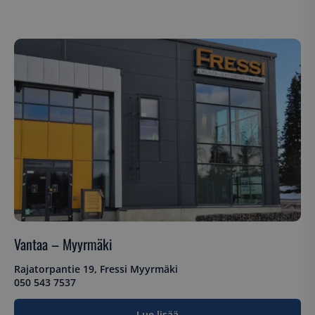
Kohdentavat
Toiminnalliset
Luokittelemattomat
Ehdottomasti välttämättömät
Suorituskyvylliset
Kohdentavat
Toiminnalliset
Luokittelemattomat
Vantaa – Myyrmäki
Ehdottomasti välttämättömät evästeet
mahdollistavat verkkosivuston perustoiminnot,
Rajatorpantie 19, Fressi Myyrmäki
kuten käyttäjän kirjautumisen ja tilinhallinnan.
050 543 7537
Sivustoa ei voida käyttää oikein ilman ehdottoman
välttämättömiä evästeitä.
Lue lisää