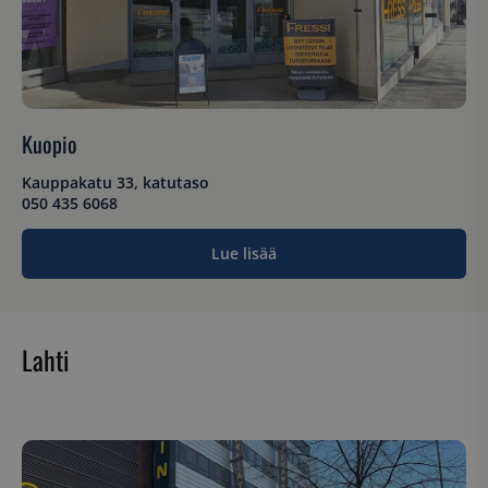
sbjs_current_add
.suomenurheiluhierontakeskus.fi
Istunto
Kuopio
Kauppakatu 33, katutaso
050 435 6068
__hssrc
Istunto
HubSpot Inc.
Lue lisää
.suomenurheiluhierontakeskus.fi
Lahti
sbjs_migrations
.suomenurheiluhierontakeskus.fi
Istunto