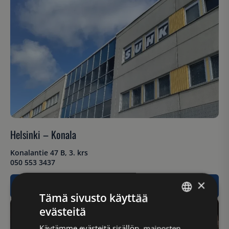
Helsinki – Konala
Konalantie 47 B, 3. krs
050 553 3437
×
Lue lisää
Tämä sivusto käyttää
evästeitä
FINNISH
Käytämme evästeitä sisällön, mainosten