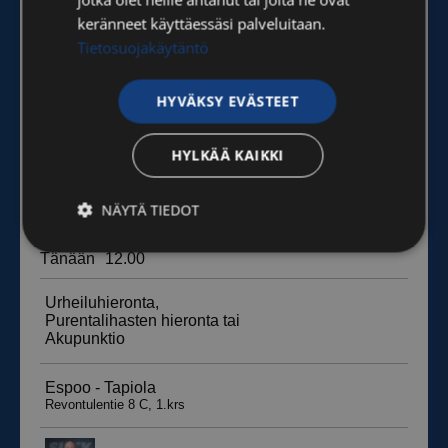
keränneet käyttäessäsi palveluitaan.
Tietosuojakäytäntö
HYVÄKSY EVÄSTEET
HYLKÄÄ KAIKKI
NÄYTÄ TIEDOT
Ehdottomasti
Suorituskyvylliset
välttämättömät
Kohdentavat
Toiminnalliset
Luokittelemattomat