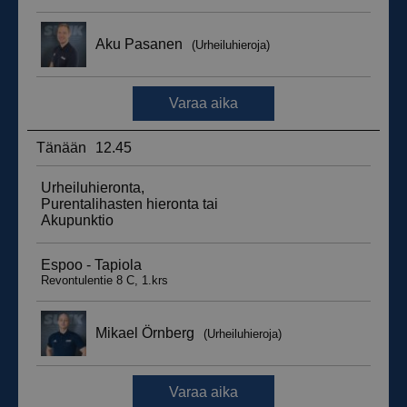
_ga_WT0HQVJ25Y
.suomenurheiluhierontakeskus.fi
1 vuosi 
kuukaus
__hstc
5 kuukautt
HubSpot Inc.
viikkoa
.suomenurheiluhierontakeskus.fi