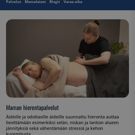
Palvelut
Mamalaiset
Blogit
Varaa aika
Maman hierontapalvelut
Äideille ja odottaville äideille suunnattu hieronta auttaa
lievittämään esimerkiksi selän, niskan ja lantion alueen
jännityksiä sekä vähentämään stressiä ja kehon
kuormitusta.