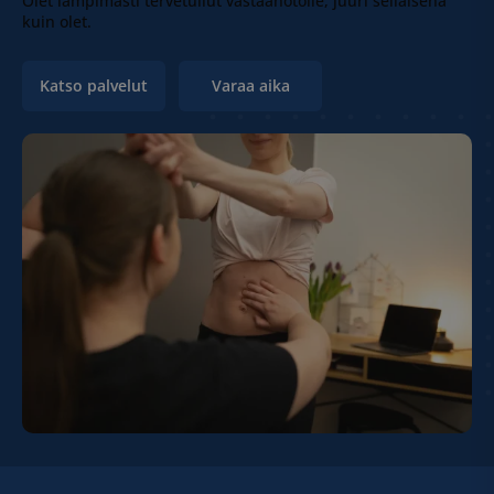
Olet lämpimästi tervetullut vastaanotolle, juuri sellaisena
kuin olet.
Katso palvelut
Varaa aika