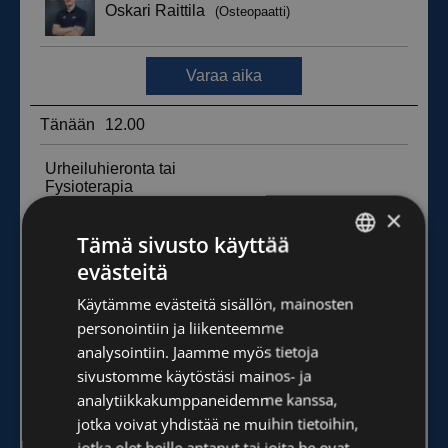
×
Tämä sivusto käyttää
evästeitä
FINNISH
Käytämme evästeitä sisällön, mainosten
ENGLISH
personointiin ja liikenteemme
analysointiin. Jaamme myös tietoja
sivustomme käytöstäsi mainos- ja
analytiikkakumppaneidemme kanssa,
jotka voivat yhdistää ne muihin tietoihin,
jotka olet heille antanut tai joita he ovat