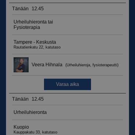
__hssrc
Istunto
HubSpot Inc.
.suomenurheiluhierontakeskus.fi
sbjs_migrations
.suomenurheiluhierontakeskus.fi
Istunto
sbjs_udata
.suomenurheiluhierontakeskus.fi
Istunto