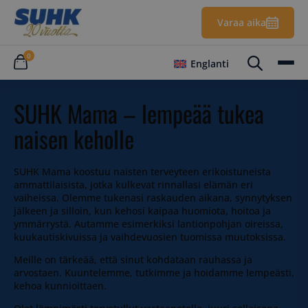
Varaa aika
0
Englanti
SUHK Mama – lempeää tukea
naisen keholle
SUHK Mama koostuu naisten terveyteen erikoistuneista
ammattilaisista, jotka kulkevat rinnallasi elämän eri
vaiheissa. Olemme tukenasi raskauden aikana, synnytyksen
jälkeen ja silloin, kun kehosi kaipaa huomiota, hoitoa ja
ymmärrystä. Autamme esimerkiksi lantionpohjan oireissa,
kuukautiskivuissa ja vaihdevuosien tuomissa muutoksissa.
Meille on tärkeää, että sinut kohdataan rauhassa ja
arvostaen. Kuuntelemme, tutkimme ja hoidamme lempeästi,
kehoa kunnioittaen.