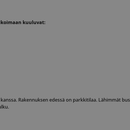
likoimaan kuuluvat:
 kanssa. Rakennuksen edessä on parkkitilaa. Lähimmät bussi
ulku.