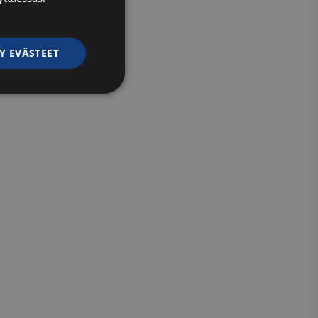
Y EVÄSTEET
ittelemattomat
ittelemattomat
autumisen ja
 käytetään
iset ja botit. Tämä
verkkosivustolle,
tehdä päteviä