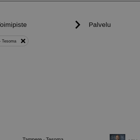
asetuksiin ja v
heidän mielty
kunnioitetaan 
istunnoissa.
29 minuuttia
Tätä evästettä
Cloudflare Inc.
57 sekuntia
erottamaan ihm
.hubspot.com
on hyödyllistä 
jotta voidaan 
raportteja ver
käytöstä.
29 minuuttia
Tätä evästettä
Cloudflare Inc.
58 sekuntia
erottamaan ihm
.hubspotusercontent-eu1.net
on hyödyllistä 
jotta voidaan 
raportteja ver
käytöstä.
29 minuuttia
Tätä evästettä
Cloudflare Inc.
56 sekuntia
erottamaan ihm
.hs-scripts.com
on hyödyllistä 
jotta voidaan 
raportteja ver
käytöstä.
29 minuuttia
Tätä evästettä
Cloudflare Inc.
56 sekuntia
erottamaan ihm
.hs-banner.com
on hyödyllistä 
jotta voidaan 
raportteja ver
käytöstä.