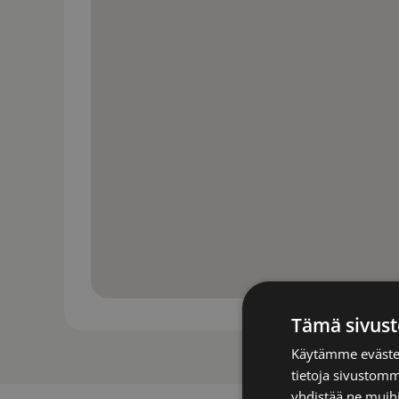
Tämä sivust
Käytämme evästei
tietoja sivustom
yhdistää ne muihin