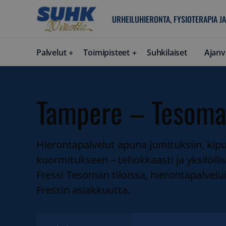
URHEILUHIERONTA, FYSIOTERAPIA JA
Palvelut
Toimipisteet
Suhkilaiset
Ajanv
Tampere – Tesom
Hierontapalvelut apuna jumituksiin, kipu
kuormitukseen – tehokkaasti ja yksilöll
Fressi Tesoman tiloissa, hierontapalvelu
Fressin asiakkuutta.