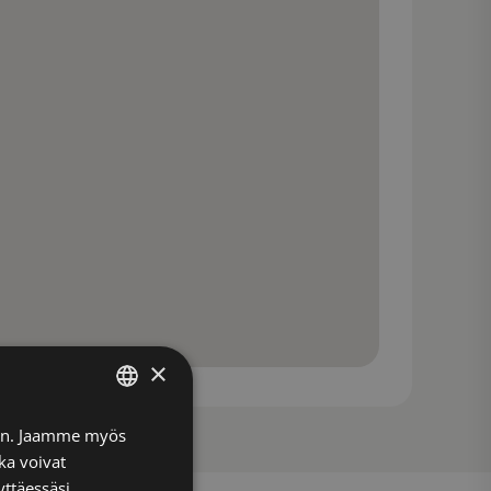
×
FINNISH
iin. Jaamme myös
ka voivat
ENGLISH
yttäessäsi