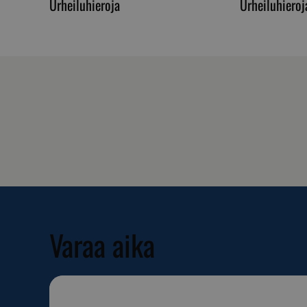
Urheiluhieroja
Urheiluhieroj
__cf_bm
__cf_bm
CookieScriptConse
Varaa aika
VISITOR_PRIVACY_