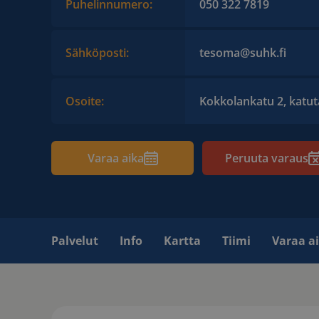
Puhelinnumero:
050 322 7819
Sähköposti:
tesoma@suhk.fi
Osoite:
Kokkolankatu 2, katut
Varaa aika
Peruuta varaus
Palvelut
Info
Kartta
Tiimi
Varaa a