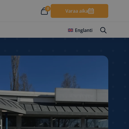
0
Varaa aika
Englanti