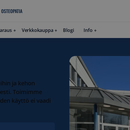
 OSTEOPATIA
araus
Verkkokauppa
Blogi
Info
a
ihin ja kehon
isesti. Toimimme
iden käyttö ei vaadi