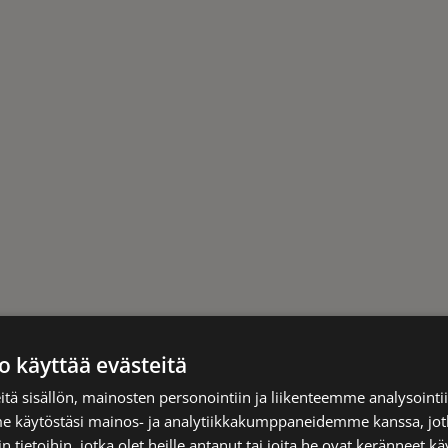
o käyttää evästeitä
tä sisällön, mainosten personointiin ja liikenteemme analysoint
me käytöstäsi mainos- ja analytiikkakumppaneidemme kanssa, jot
 tietoihin, jotka olet heille antanut tai joita he ovat keränneet kä