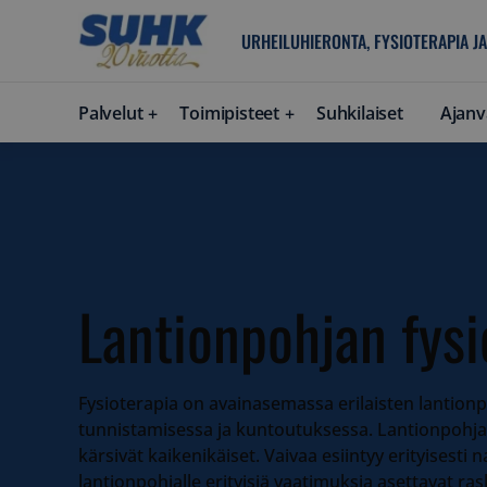
URHEILUHIERONTA, FYSIOTERAPIA JA
Palvelut
Toimipisteet
Suhkilaiset
Ajanv
Lantionpohjan fysi
Fysioterapia on avainasemassa erilaisten lantion
tunnistamisessa ja kuntoutuksessa. Lantionpohja
kärsivät kaikenikäiset. Vaivaa esiintyy erityisesti n
lantionpohjalle erityisiä vaatimuksia asettavat ra