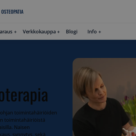
 OSTEOPATIA
araus
Verkkokauppa
Blogi
Info
oterapia
pohjan toimintahäiriöiden
n toimintahäiriöistä
aisilla. Naisen
skaus, synnytys, sekä