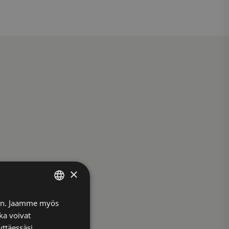
×
FINNISH
iin. Jaamme myös
ka voivat
ENGLISH
yttäessäsi