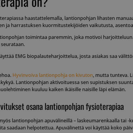
terapia on?
erapiassa haastattelemalla, lantionpohjan lihasten manuaali
en ja harrastuksen kuormitustekijöiden vaikutusta, asentoa,
ionpohjan toimintaa paremmin, joka motivoi harjoitteluun. Ha
 seurataan.
äyttää EMG biopalauteharjoittelua, josta asiakas saa välit
kehoa.
Hyvinvoiva lantionpohja on kivuton
, mutta tunteva. 
kykyä. Lantionpohjan aktivoituessa sen supistuksen suunta
olehtiminen kuuluu kaiken ikäisille naisille läpi elämän.
itukset osana lantionpohjan fysioterapiaa
ös lantionpohjan apuvälineillä – laskeumarenkaalla tai -kuut
eita saadaan helpotettua. Apuvälinettä voi käyttää koko päiv