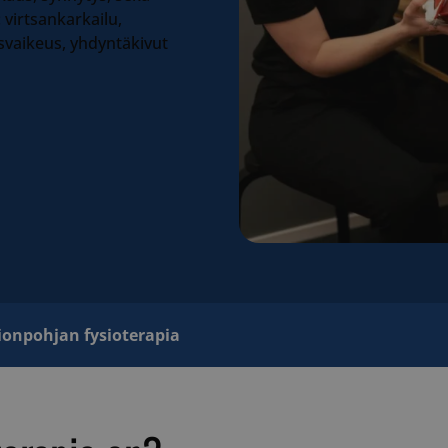
virtsankarkailu,
isvaikeus, yhdyntäkivut
ionpohjan fysioterapia