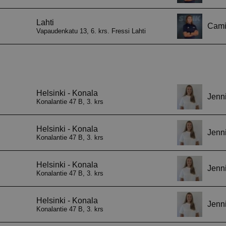
asetuksiin ja v
heidän mielty
kunnioitetaan 
istunnoissa.
29 minuuttia
Tätä evästettä
Cloudflare Inc.
57 sekuntia
erottamaan ihm
.hubspot.com
on hyödyllistä 
jotta voidaan 
raportteja ver
käytöstä.
29 minuuttia
Tätä evästettä
Cloudflare Inc.
58 sekuntia
erottamaan ihm
.hubspotusercontent-eu1.net
on hyödyllistä 
jotta voidaan 
raportteja ver
käytöstä.
29 minuuttia
Tätä evästettä
Cloudflare Inc.
56 sekuntia
erottamaan ihm
.hs-scripts.com
on hyödyllistä 
jotta voidaan 
raportteja ver
käytöstä.
29 minuuttia
Tätä evästettä
Cloudflare Inc.
56 sekuntia
erottamaan ihm
.hs-banner.com
on hyödyllistä 
jotta voidaan 
raportteja ver
käytöstä.