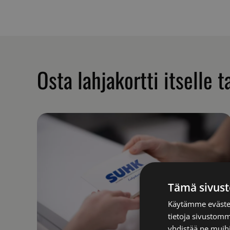
Osta lahjakortti itselle t
Tämä sivust
Käytämme evästei
tietoja sivustom
yhdistää ne muihin