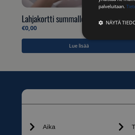
palveluitaan.
Tie
Lahjakortti summalle (terveys)
NÄYTÄ TIED
€
0,00
Ehdottomasti
Lue lisää
välttämättömä
Ehdottomasti 
Ehdottomasti välttäm
tilinhallinnan. Sivus
Nimi
__cf_bm