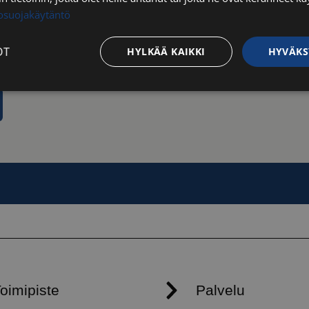
tosuojakäytäntö
OT
HYLKÄÄ KAIKKI
HYVÄKS
Suorituskyvylliset
Kohdentavat
Toiminnalliset
Luok
t
välttämättömät
Suorituskyvylliset
Kohdentavat
Toiminnalliset
Luok
ättömät evästeet mahdollistavat verkkosivuston perustoiminnot, kuten käyttäjän kirj
toa ei voida käyttää oikein ilman ehdottoman välttämättömiä evästeitä.
Palveluntarjoaja / Verkkotunnus
Päättymisaika
Kuvaus
29 minuuttia
Tätä evästettä
Cloudflare Inc.
56 sekuntia
erottamaan ihm
.hs-analytics.net
on hyödyllistä 
jotta voidaan 