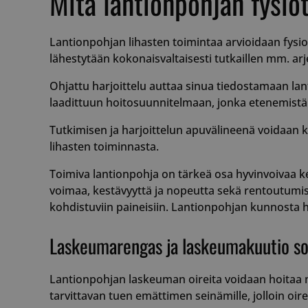
Mitä lantionpohjan fysio
Lantionpohjan lihasten toimintaa arvioidaan fysiot
lähestytään kokonaisvaltaisesti tutkaillen mm. arj
Ohjattu harjoittelu auttaa sinua tiedostamaan lant
laadittuun hoitosuunnitelmaan, jonka etenemistä
Tutkimisen ja harjoittelun apuvälineenä voidaan k
lihasten toiminnasta.
Toimiva lantionpohja on tärkeä osa hyvinvoivaa 
voimaa, kestävyyttä ja nopeutta sekä rentoutumis
kohdistuviin paineisiin. Lantionpohjan kunnosta hu
Laskeumarengas ja laskeumakuutio sov
Lantionpohjan laskeuman oireita voidaan hoitaa my
tarvittavan tuen emättimen seinämille, jolloin oir