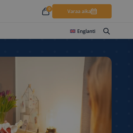
0
Varaa aika
Englanti