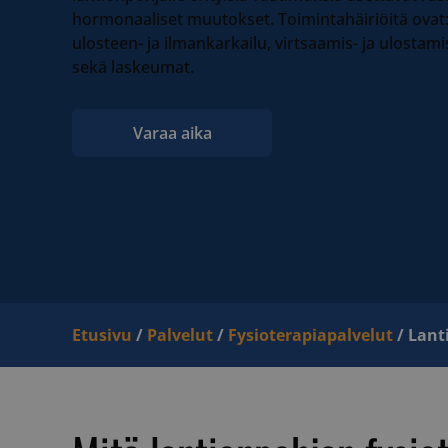
hormonaaliset muutokset. Toimintahäiriöitä ovat: 
ulosteen- ja ilmankarkailu, virtsaamis- ja ulostam
sekä laskeumat.
Varaa aika
Etusivu
/
Palvelut
/
Fysioterapiapalvelut
/
Lant