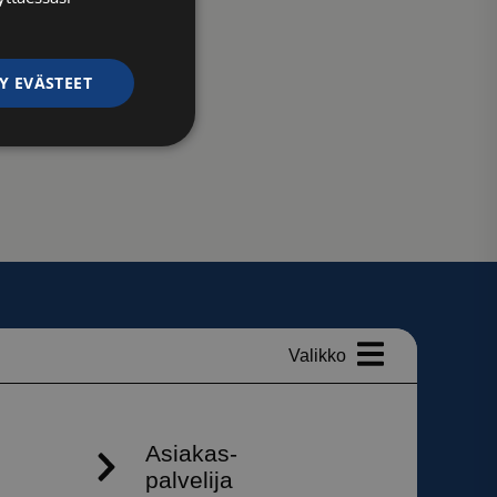
Y EVÄSTEET
ittelemattomat
ittelemattomat
autumisen ja
 käytetään
iset ja botit. Tämä
verkkosivustolle,
tehdä päteviä