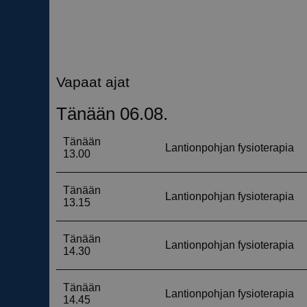
__cf_bm
__cf_bm
CookieScriptConse
VISITOR_PRIVACY_