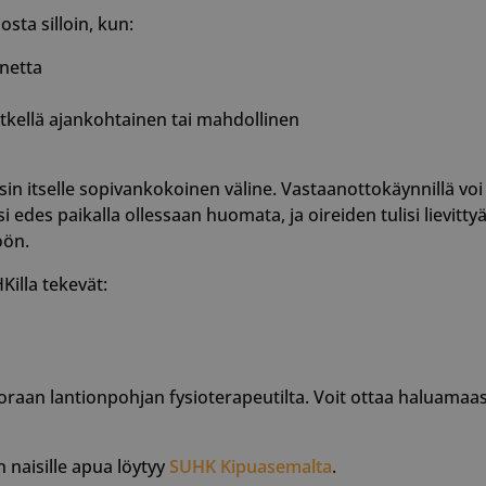
sta silloin, kun:
netta
hetkellä ajankohtainen tai mahdollinen
in itselle sopivankokoinen väline. Vastaanottokäynnillä voi
si edes paikalla ollessaan huomata, ja oireiden tulisi lievit
öön.
illa tekevät:
raan lantionpohjan fysioterapeutilta. Voit ottaa haluamaasi
 naisille apua löytyy
SUHK Kipuasemalta
.