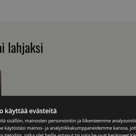
ai lahjaksi
o käyttää evästeitä
tä sisällön, mainosten personointiin ja liikenteemme analysoint
me käytöstäsi mainos- ja analytiikkakumppaneidemme kanssa, jot
 tietoihin, jotka olet heille antanut tai joita he ovat keränneet kä