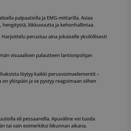
sella palpaatiolla ja EMG-mittarilla. Asiaa
 hengitystä, liikkuvuutta ja kehonhallintaa.
rjoittelu perustuu aina jokaiselle yksilöllisesti
tömän visuaalisen palautteen lantionpohjan
Lihaksista löytyy kaikki perusvoimaelementit –
 on ylöspäin ja se pystyy reagoimaan siihen
iolla eli pessaareilla. Apuväline voi tuoda
än tai vain esimerkiksi liikunnan aikana.