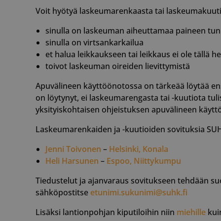
Voit hyötyä laskeumarenkaasta tai laskeumakuutio
sinulla on laskeuman aiheuttamaa paineen tun
sinulla on virtsankarkailua
et halua leikkaukseen tai leikkaus ei ole tällä 
toivot laskeuman oireiden lievittymistä
Apuvälineen käyttöönotossa on tärkeää löytää ens
on löytynyt, ei laskeumarengasta tai -kuutiota tuli
yksityiskohtaisen ohjeistuksen apuvälineen käytt
Laskeumarenkaiden ja -kuutioiden sovituksia SUHK
Jenni Toivonen
–
Helsinki, Konala
Heli Harsunen
–
Espoo, Niittykumpu
Tiedustelut ja ajanvaraus sovitukseen tehdään suo
sähköpostitse
etunimi.sukunimi@suhk.fi
Lisäksi lantionpohjan kiputiloihin niin
miehille
kuin