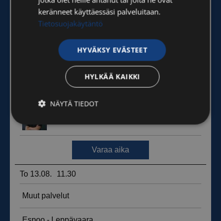
keränneet käyttäessäsi palveluitaan.
Tietosuojakäytäntö
HYVÄKSY EVÄSTEET
HYLKÄÄ KAIKKI
NÄYTÄ TIEDOT
Ehdottomasti
Suorituskyvylliset
välttämättömät
Kohdentavat
Toiminnalliset
Luokittelemattomat