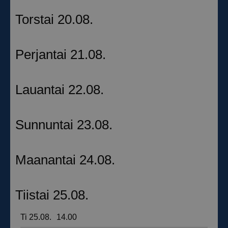
__hssrc
Istunto
HubSpot Inc.
.suomenurheiluhierontakeskus.fi
sbjs_migrations
.suomenurheiluhierontakeskus.fi
Istunto
sbjs_udata
.suomenurheiluhierontakeskus.fi
Istunto