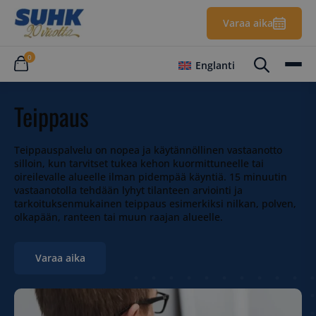
Varaa aika
0
Englanti
Teippaus
Teippauspalvelu on nopea ja käytännöllinen vastaanotto
silloin, kun tarvitset tukea kehon kuormittuneelle tai
oireilevalle alueelle ilman pidempää käyntiä. 15 minuutin
vastaanotolla tehdään lyhyt tilanteen arviointi ja
tarkoituksenmukainen teippaus esimerkiksi nilkan, polven,
olkapään, ranteen tai muun raajan alueelle.
Varaa aika