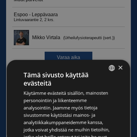
×
Tämä sivusto käyttää
evästeitä
FINNISH
Käytämme evästeitä sisällön, mainosten
ENGLISH
personointiin ja liikenteemme
analysointiin. Jaamme myös tietoja
sivustomme käytöstäsi mainos- ja
analytiikkakumppaneidemme kanssa,
jotka voivat yhdistää ne muihin tietoihin,
jotka olet heille antanut tai joita he ovat