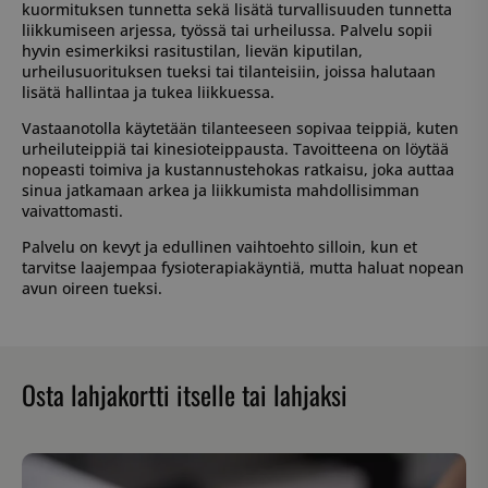
kuormituksen tunnetta sekä lisätä turvallisuuden tunnetta
liikkumiseen arjessa, työssä tai urheilussa. Palvelu sopii
hyvin esimerkiksi rasitustilan, lievän kiputilan,
urheilusuorituksen tueksi tai tilanteisiin, joissa halutaan
lisätä hallintaa ja tukea liikkuessa.
Vastaanotolla käytetään tilanteeseen sopivaa teippiä, kuten
urheiluteippiä tai kinesioteippausta. Tavoitteena on löytää
nopeasti toimiva ja kustannustehokas ratkaisu, joka auttaa
sinua jatkamaan arkea ja liikkumista mahdollisimman
vaivattomasti.
Palvelu on kevyt ja edullinen vaihtoehto silloin, kun et
tarvitse laajempaa fysioterapiakäyntiä, mutta haluat nopean
avun oireen tueksi.
Osta lahjakortti itselle tai lahjaksi