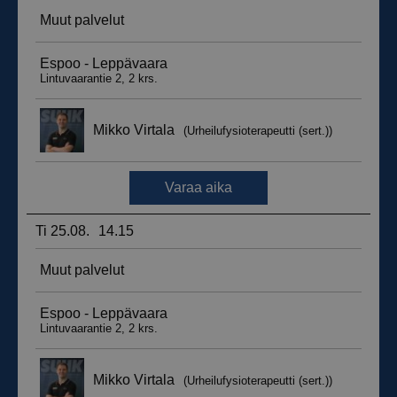
_ga_WT0HQVJ25Y
.suomenurheiluhierontakeskus.fi
1 vuosi 
kuukaus
__hstc
5 kuukautt
HubSpot Inc.
viikkoa
.suomenurheiluhierontakeskus.fi