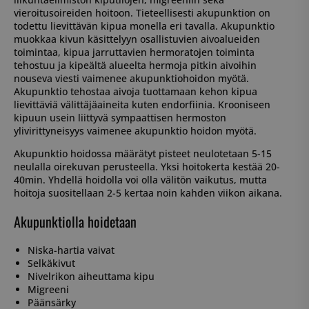
vieroitusoireiden hoitoon. Tieteellisesti akupunktion on
todettu lievittävän kipua monella eri tavalla. Akupunktio
muokkaa kivun käsittelyyn osallistuvien aivoalueiden
toimintaa, kipua jarruttavien hermoratojen toiminta
tehostuu ja kipeältä alueelta hermoja pitkin aivoihin
nouseva viesti vaimenee akupunktiohoidon myötä.
Akupunktio tehostaa aivoja tuottamaan kehon kipua
lievittäviä välittäjäaineita kuten endorfiinia. Krooniseen
kipuun usein liittyvä sympaattisen hermoston
ylivirittyneisyys vaimenee akupunktio hoidon myötä.
Akupunktio hoidossa määrätyt pisteet neulotetaan 5-15
neulalla oirekuvan perusteella. Yksi hoitokerta kestää 20-
40min. Yhdellä hoidolla voi olla välitön vaikutus, mutta
hoitoja suositellaan 2-5 kertaa noin kahden viikon aikana.
Akupunktiolla hoidetaan
Niska-hartia vaivat
Selkäkivut
Nivelrikon aiheuttama kipu
Migreeni
Päänsärky