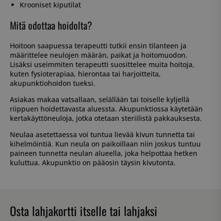
Krooniset kiputilat
Mitä odottaa hoidolta?
Hoitoon saapuessa terapeutti tutkii ensin tilanteen ja
määrittelee neulojen määrän, paikat ja hoitomuodon.
Lisäksi useimmiten terapeutti suosittelee muita hoitoja,
kuten fysioterapiaa, hierontaa tai harjoitteita,
akupunktiohoidon tueksi.
Asiakas makaa vatsallaan, selällään tai toiselle kyljellä
riippuen hoidettavasta aluessta. Akupunktiossa käytetään
kertakäyttöneuloja, jotka otetaan steriilistä pakkauksesta.
Neulaa asetettaessa voi tuntua lievää kivun tunnetta tai
kihelmöintiä. Kun neula on paikoillaan niin joskus tuntuu
paineen tunnetta neulan alueella, joka helpottaa hetken
kuluttua. Akupunktio on pääosin täysin kivutonta.
Osta lahjakortti itselle tai lahjaksi