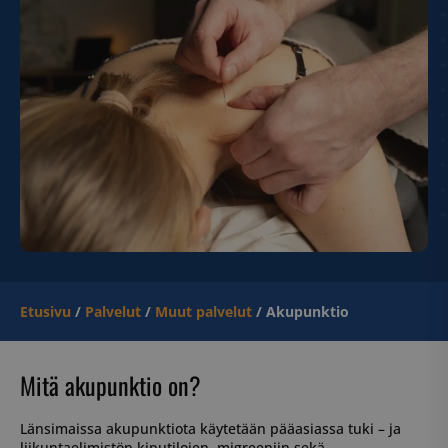
Etusivu
/
Palvelut
/
Muut palvelut
/
Akupunktio
Mitä akupunktio on?
Länsimaissa akupunktiota käytetään pääasiassa tuki – ja
liikuntaelimistön kiputilojen, migreeniin sekä