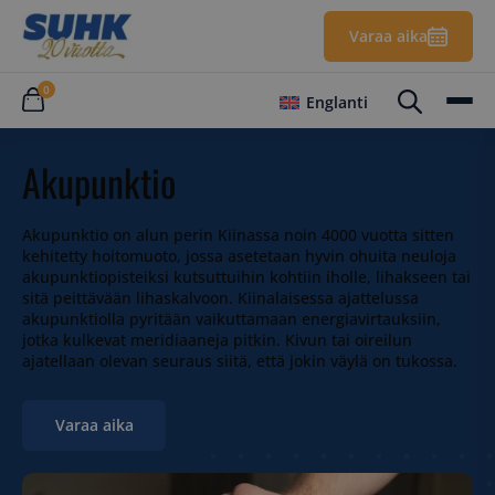
Varaa aika
0
Englanti
Akupunktio
Akupunktio on alun perin Kiinassa noin 4000 vuotta sitten
kehitetty hoitomuoto, jossa asetetaan hyvin ohuita neuloja
akupunktiopisteiksi kutsuttuihin kohtiin iholle, lihakseen tai
sitä peittävään lihaskalvoon. Kiinalaisessa ajattelussa
akupunktiolla pyritään vaikuttamaan energiavirtauksiin,
jotka kulkevat meridiaaneja pitkin. Kivun tai oireilun
ajatellaan olevan seuraus siitä, että jokin väylä on tukossa.
Varaa aika