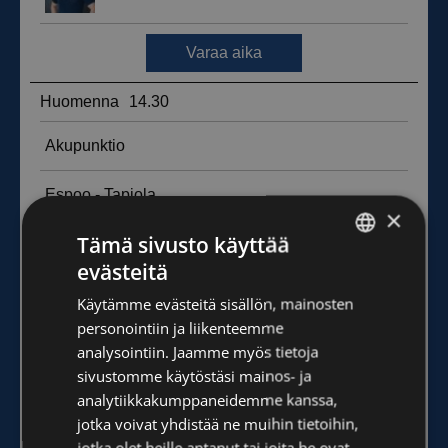
×
Tämä sivusto käyttää
evästeitä
FINNISH
Käytämme evästeitä sisällön, mainosten
ENGLISH
personointiin ja liikenteemme
analysointiin. Jaamme myös tietoja
sivustomme käytöstäsi mainos- ja
analytiikkakumppaneidemme kanssa,
jotka voivat yhdistää ne muihin tietoihin,
jotka olet heille antanut tai joita he ovat