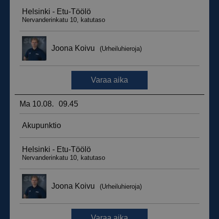
_ga_WT0HQVJ25Y
.suomenurheiluhierontakeskus.fi
1 vuosi 
kuukaus
__hstc
5 kuukautt
HubSpot Inc.
viikkoa
.suomenurheiluhierontakeskus.fi