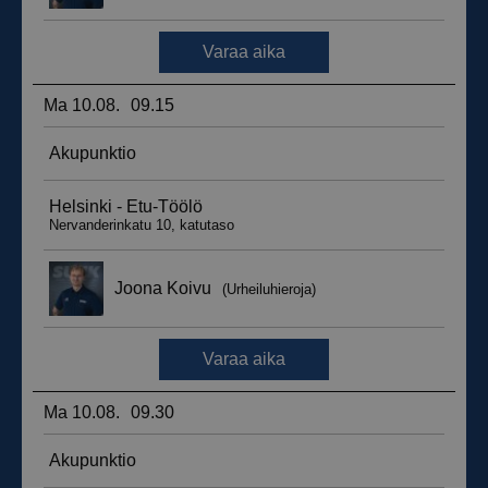
__hssrc
Istunto
HubSpot Inc.
.suomenurheiluhierontakeskus.fi
sbjs_migrations
.suomenurheiluhierontakeskus.fi
Istunto
sbjs_udata
.suomenurheiluhierontakeskus.fi
Istunto