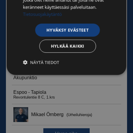
keränneet käyttäessäsi palveluitaan.
Tietosuojakäytäntö
HYVÄKSY EVÄSTEET
HYLKÄÄ KAIKKI
NÄYTÄ TIEDOT
Ehdottomasti
Suorituskyvylliset
välttämättömät
Kohdentavat
Toiminnalliset
Luokittelemattomat