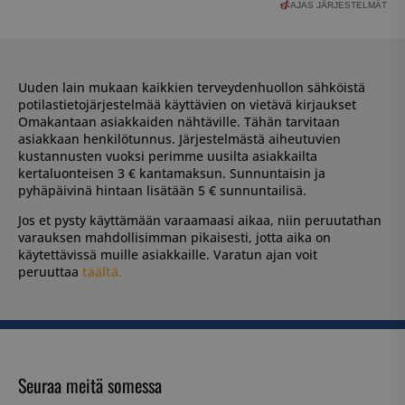
AJAS JÄRJESTELMÄT
Uuden lain mukaan kaikkien terveydenhuollon sähköistä
potilastietojärjestelmää käyttävien on vietävä kirjaukset
Omakantaan asiakkaiden nähtäville. Tähän tarvitaan
asiakkaan henkilötunnus. Järjestelmästä aiheutuvien
kustannusten vuoksi perimme uusilta asiakkailta
kertaluonteisen 3 € kantamaksun. Sunnuntaisin ja
pyhäpäivinä hintaan lisätään 5 € sunnuntailisä.
Jos et pysty käyttämään varaamaasi aikaa, niin peruutathan
varauksen mahdollisimman pikaisesti, jotta aika on
käytettävissä muille asiakkaille. Varatun ajan voit
peruuttaa
täältä.
Seuraa meitä somessa