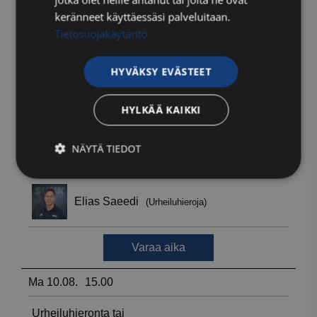
keränneet käyttäessäsi palveluitaan.
Tietosuojakäytäntö
HYVÄKSY EVÄSTEET
HYLKÄÄ KAIKKI
NÄYTÄ TIEDOT
Ehdottomasti
Suorituskyvylliset
välttämättömät
Kohdentavat
Toiminnalliset
Luokittelemattomat