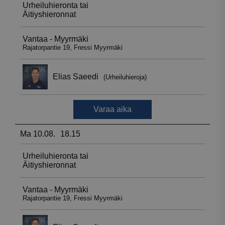
_ga_WT0HQVJ25Y
.suomenurheiluhierontakeskus.fi
1 vuosi 
kuukaus
__hstc
5 kuukautt
HubSpot Inc.
viikkoa
.suomenurheiluhierontakeskus.fi