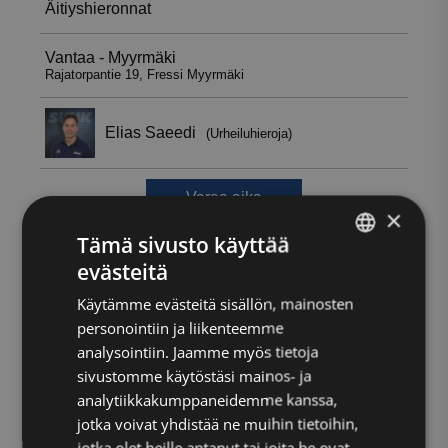
×
Tämä sivusto käyttää
evästeitä
FINNISH
Käytämme evästeitä sisällön, mainosten
ENGLISH
personointiin ja liikenteemme
analysointiin. Jaamme myös tietoja
sivustomme käytöstäsi mainos- ja
analytiikkakumppaneidemme kanssa,
jotka voivat yhdistää ne muihin tietoihin,
jotka olet heille antanut tai joita he ovat