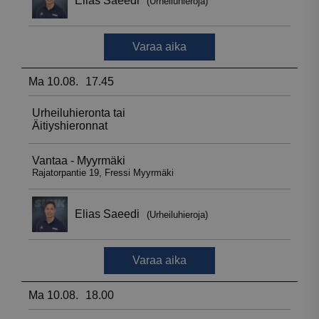
__hssrc
Istunto
HubSpot Inc.
.suomenurheiluhierontakeskus.fi
sbjs_migrations
.suomenurheiluhierontakeskus.fi
Istunto
sbjs_udata
.suomenurheiluhierontakeskus.fi
Istunto