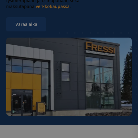
fysioterapiaan ja osteopatiaan sekä
maksutapana
verkkokaupassa
.
Varaa aika