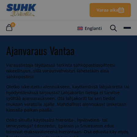
Varaa aika
0
Englanti
Ajanvaraus Vantaa
Varaustietoja täyttäessä tarkista sähköpostiosoitteesi
oikeellisuus, sillä varausvahvistus lähetetään aina
sähköpostiisi!
Oletko oikeutettu alennukseen, käyttämässä lahjakorttia tai
hyödyntämässä tarjousta? Lahjakortin tietoja ei tarvitse
syöttää ajanvaraukseen. Ota lahjakortti tai sen tiedot
mukaan varatulle ajalle. Mahdolliset alennukset lasketaan
kassalla paikan päällä.
Onko sinulla käytössäsi hieronta-, hyvinvointi- tai
terveysetuja? Edenredin, Epassin ja Smartumin edut
toimivat maksuvälineenä hierontaan. Osa eduista käy myös