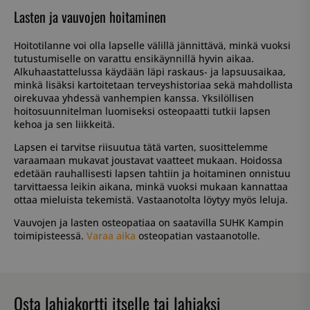
Lasten ja vauvojen hoitaminen
Hoitotilanne voi olla lapselle välillä jännittävä, minkä vuoksi
tutustumiselle on varattu ensikäynnillä hyvin aikaa.
Alkuhaastattelussa käydään läpi raskaus- ja lapsuusaikaa,
minkä lisäksi kartoitetaan terveyshistoriaa sekä mahdollista
oirekuvaa yhdessä vanhempien kanssa. Yksilöllisen
hoitosuunnitelman luomiseksi osteopaatti tutkii lapsen
kehoa ja sen liikkeitä.
Lapsen ei tarvitse riisuutua tätä varten, suosittelemme
varaamaan mukavat joustavat vaatteet mukaan. Hoidossa
edetään rauhallisesti lapsen tahtiin ja hoitaminen onnistuu
tarvittaessa leikin aikana, minkä vuoksi mukaan kannattaa
ottaa mieluista tekemistä. Vastaanotolta löytyy myös leluja.
Vauvojen ja lasten osteopatiaa on saatavilla SUHK Kampin
toimipisteessä.
Varaa aika
osteopatian vastaanotolle.
Osta lahjakortti itselle tai lahjaksi