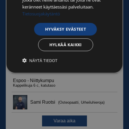
keränneet käyttäessäsi palveluitaan.
Tietosuojakäytäntö
HYVÄKSY EVÄSTEET
HYLKÄÄ KAIKKI
NÄYTÄ TIEDOT
Ehdottomasti
Suorituskyvylliset
välttämättömät
Kohdentavat
Toiminnalliset
Luokittelemattomat