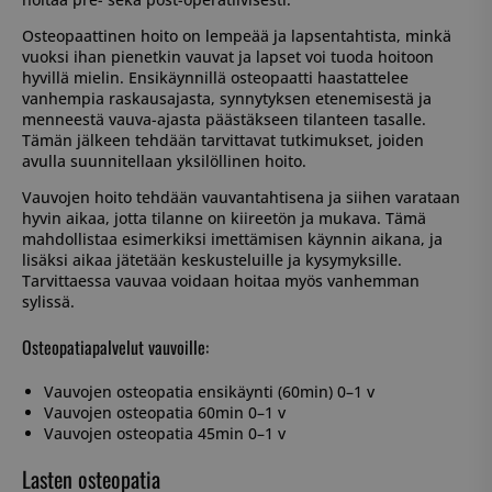
Osteopaattinen hoito on lempeää ja lapsentahtista, minkä
vuoksi ihan pienetkin vauvat ja lapset voi tuoda hoitoon
hyvillä mielin. Ensikäynnillä osteopaatti haastattelee
vanhempia raskausajasta, synnytyksen etenemisestä ja
menneestä vauva-ajasta päästäkseen tilanteen tasalle.
Tämän jälkeen tehdään tarvittavat tutkimukset, joiden
avulla suunnitellaan yksilöllinen hoito.
Vauvojen hoito tehdään vauvantahtisena ja siihen varataan
hyvin aikaa, jotta tilanne on kiireetön ja mukava. Tämä
mahdollistaa esimerkiksi imettämisen käynnin aikana, ja
lisäksi aikaa jätetään keskusteluille ja kysymyksille.
Tarvittaessa vauvaa voidaan hoitaa myös vanhemman
sylissä.
Osteopatiapalvelut vauvoille:
Vauvojen osteopatia ensikäynti (60min) 0–1 v
Vauvojen osteopatia 60min 0–1 v
Vauvojen osteopatia 45min 0–1 v
Lasten osteopatia