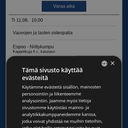
×
Tämä sivusto käyttää
evästeitä
FINNISH
Käytämme evästeitä sisällön, mainosten
ENGLISH
personointiin ja liikenteemme
analysointiin. Jaamme myös tietoja
sivustomme käytöstäsi mainos- ja
analytiikkakumppaneidemme kanssa,
jotka voivat yhdistää ne muihin tietoihin,
jotka olet heille antanut tai joita he ovat