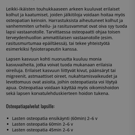
Leikki-ikäisten touhukkaaseen arkeen kuuluvat erilaiset
kolhut ja kaatumiset, joiden jälkitiloja voidaan hoitaa myös
osteopatian keinoin. Harrastuksista aiheutuneet kolhut ja
vanhemmiten urheilu- ja rasitusvammat ovat oiva syy tuoda
lapsi vastaanotolle. Tarvittaessa osteopaatti ohjaa toisen
terveydenhuollon ammattilaisen vastaanotolle (esim.
rasitusmurtumaa epäiltäessä), tai tekee yhteistyötä
esimerkiksi fysioterapeutin kanssa.
Lapsen kasvuun kohti nuoruutta kuuluu monia
kasvuvaiheita, jotka voivat tuoda mukanaan erilaisia
oireiluja. Erilaiset kasvuun liittyvät kivut, päänsäryt tai
migreenit, astmaattiset oireet, nukahtamisvaikeudet ja
levottomuus ovat asioita, joihin osteopatiasta voi löytyä
apua. Osteopatiaa voidaan käyttää myös oikomishoidon
sekä lapsen korvatulehduskierteen hoidon tukena.
Osteopatiapalvelut lapsille:
Lasten osteopatia ensikäynti (60min) 2–6 v
Lasten osteopatia 60min 2–6 v
Lasten osteopatia 45min 2–6 v