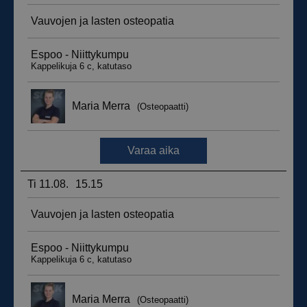
__hssrc
Istunto
HubSpot Inc.
.suomenurheiluhierontakeskus.fi
sbjs_migrations
.suomenurheiluhierontakeskus.fi
Istunto
sbjs_udata
.suomenurheiluhierontakeskus.fi
Istunto