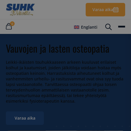
Varaa aika
0
Englanti
Vauvojen ja lasten osteopatia
Leikki-ikäisten touhukkaaseen arkeen kuuluvat erilaiset
kolhut ja kaatumiset, joiden jälkitiloja voidaan hoitaa myös
osteopatian keinoin. Harrastuksista aiheutuneet kolhut ja
vanhemmiten urheilu- ja rasitusvammat ovat oiva syy tuoda
lapsi vastaanotolle. Tarvittaessa osteopaatti ohjaa toisen
terveydenhuollon ammattilaisen vastaanotolle (esim.
rasitusmurtumaa epäiltäessä), tai tekee yhteistyötä
esimerkiksi fysioterapeutin kanssa.
Varaa aika