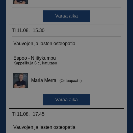
_ga_WT0HQVJ25Y
.suomenurheiluhierontakeskus.fi
1 vuosi 
kuukaus
__hstc
5 kuukautt
HubSpot Inc.
viikkoa
.suomenurheiluhierontakeskus.fi