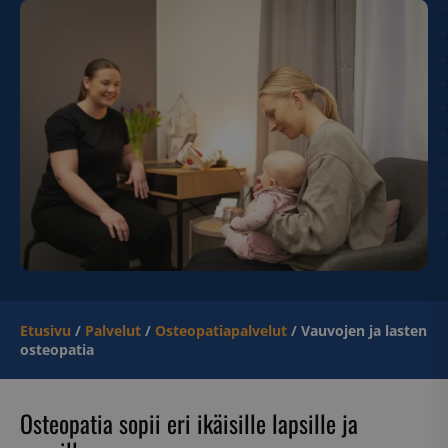
Etusivu
/
Palvelut
/
Osteopatiapalvelut
/
Vauvojen ja lasten
osteopatia
Osteopatia sopii eri ikäisille lapsille ja