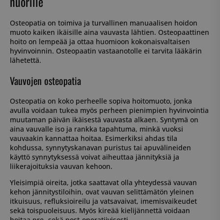
nuorille
Osteopatia on toimiva ja turvallinen manuaalisen hoidon
muoto kaiken ikäisille aina vauvasta lähtien. Osteopaattinen
hoito on lempeää ja ottaa huomioon kokonaisvaltaisen
hyvinvoinnin. Osteopaatin vastaanotolle ei tarvita lääkärin
lähetettä.
Vauvojen osteopatia
Osteopatia on koko perheelle sopiva hoitomuoto, jonka
avulla voidaan tukea myös perheen pienimpien hyvinvointia
muutaman päivän ikäisestä vauvasta alkaen. Syntymä on
aina vauvalle iso ja rankka tapahtuma, minkä vuoksi
vauvaakin kannattaa hoitaa. Esimerkiksi ahdas tila
kohdussa, synnytyskanavan puristus tai apuvälineiden
käyttö synnytyksessä voivat aiheuttaa jännityksiä ja
liikerajoituksia vauvan kehoon.
Yleisimpiä oireita, jotka saattavat olla yhteydessä vauvan
kehon jännitystiloihin, ovat vauvan selittämätön yleinen
itkuisuus, refluksioireilu ja vatsavaivat, imemisvaikeudet
sekä toispuoleisuus. Myös kireää kielijännettä voidaan
hoitaa pre- sekä post-operatiivisesti.