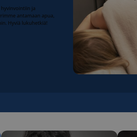
 hyvinvointiin ja
 pyrimme antamaan apua,
hin. Hyviä lukuhetkiä!