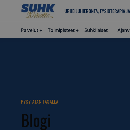
URHEILUHIERONTA, FYSIOTERAPIA JA
Palvelut
Toimipisteet
Suhkilaiset
Ajanv
PYSY AJAN TASALLA
Blogi