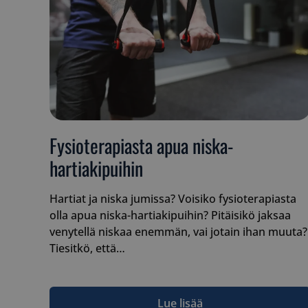
__cf_bm
__cf_bm
Fysioterapiasta apua niska-
hartiakipuihin
__cf_bm
Hartiat ja niska jumissa? Voisiko fysioterapiasta
olla apua niska-hartiakipuihin? Pitäisikö jaksaa
venytellä niskaa enemmän, vai jotain ihan muuta?
Tiesitkö, että…
__cf_bm
Lue lisää