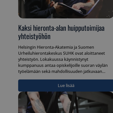
__cf_bm
Kaksi hieronta-alan huipputoimijaa
yhteistyöhön
__cf_bm
Helsingin Hieronta-Akatemia ja Suomen
Urheiluhierontakeskus SUHK ovat aloittaneet
yhteistyön. Lokakuussa käynnistynyt
CookieScriptConse
kumppanuus antaa opiskelijoille suoran väylän
työelämään sekä mahdollisuuden jatkuvaan…
Lue lisää
VISITOR_PRIVACY_