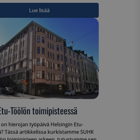
Lue lisää
Etu-Töölön toimipisteessä
a on hierojan työpäivä Helsingin Etu-
ä? Tässä artikkelissa kurkistamme SUHK
lön toimipisteen arkeen, tutustumme sen