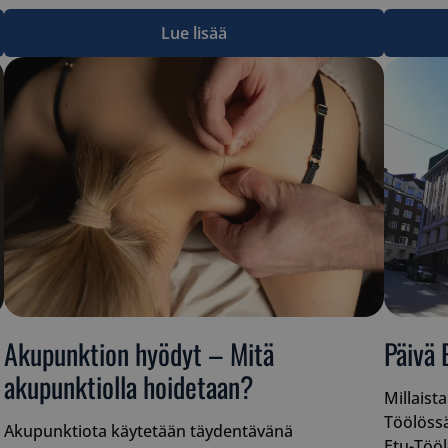
Lue lisää
Akupunktion hyödyt – Mitä
Päivä 
akupunktiolla hoidetaan?
Millaist
Töölöss
Akupunktiota käytetään täydentävänä
Etu-Töö