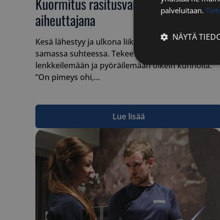
Kuormitus rasitusvammojen
palveluitaan.
Tie
aiheuttajana
NÄYTÄ TIED
Kesä lähestyy ja ulkona liikkumisen määrä kasvaa
samassa suhteessa. Tekee mieli lähteä
lenkkeilemään ja pyöräilemään oikein kunnolla.
Ehdottomasti
välttämättömä
”On pimeys ohi,…
Lue lisää
Ehdottomasti 
Ehdottomasti välttäm
tilinhallinnan. Sivus
Nimi
__cf_bm