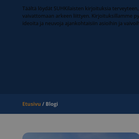
Täältä löydät SUHKilaisten kirjoituksia terveyteen,
vaivattomaan arkeen liittyen. Kirjoituksillamme
ideoita ja neuvoja ajankohtaisiin asioihin ja vaivoi
Etusivu
/
Blogi