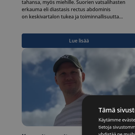
tahansa, myös miehille. Suorien vatsalihasten
erkauma eli diastasis rectus abdominis
on keskivartalon tukea ja toiminnallisuutta…
Lue lisää
Tämä sivust
Käytämme evästei
tietoja sivustom
yhdistää ne muihin