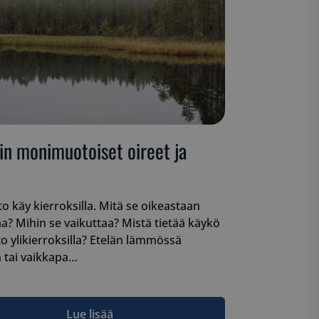
armistaa, että
myksiään
tulevissa
 käytetään
iset ja botit. Tämä
verkkosivustolle,
tehdä päteviä
kkosivuston
 käytetään
iset ja botit. Tämä
in monimuotoiset oireet ja
verkkosivustolle,
tehdä päteviä
kkosivuston
 käytetään
iset ja botit. Tämä
 käy kierroksilla. Mitä se oikeastaan
verkkosivustolle,
aa? Mihin se vaikuttaa? Mistä tietää käykö
tehdä päteviä
kkosivuston
 ylikierroksilla? Etelän lämmössä
 tai vaikkapa…
 käytetään
iset ja botit. Tämä
verkkosivustolle,
tehdä päteviä
kkosivuston
Lue lisää