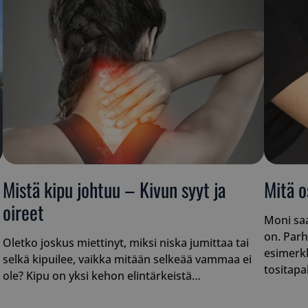
Mistä kipu johtuu – Kivun syyt ja
Mitä o
oireet
Moni saa
on. Parh
Oletko joskus miettinyt, miksi niska jumittaa tai
esimerkk
selkä kipuilee, vaikka mitään selkeää vammaa ei
tositap
ole? Kipu on yksi kehon elintärkeistä…