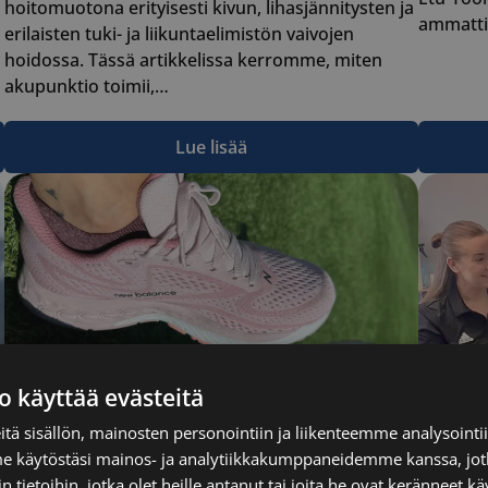
hoitomuotona erityisesti kivun, lihasjännitysten ja
ammattil
erilaisten tuki- ja liikuntaelimistön vaivojen
hoidossa. Tässä artikkelissa kerromme, miten
akupunktio toimii,…
Lue lisää
o käyttää evästeitä
tä sisällön, mainosten personointiin ja liikenteemme analysoint
me käytöstäsi mainos- ja analytiikkakumppaneidemme kanssa, jot
 tietoihin, jotka olet heille antanut tai joita he ovat keränneet kä