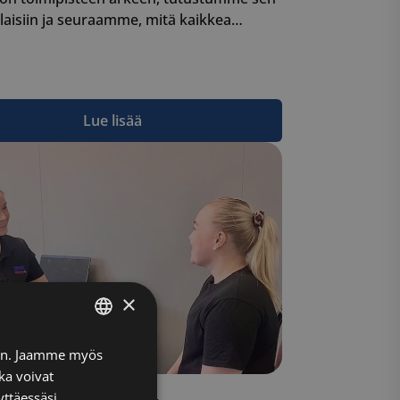
aisiin ja seuraamme, mitä kaikkea…
Lue lisää
×
FINNISH
iin. Jaamme myös
ka voivat
ENGLISH
yttäessäsi