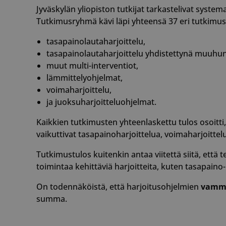
Jyväskylän yliopiston tutkijat tarkastelivat syste
Tutkimusryhmä kävi läpi yhteensä 37 eri tutkimus
__cf_bm
tasapainolautaharjoittelu,
tasapainolautaharjoittelu yhdistettynä muuhun
muut multi-interventiot,
lämmittelyohjelmat,
__cf_bm
voimaharjoittelu,
ja juoksuharjoitteluohjelmat.
Kaikkien tutkimusten yhteenlaskettu tulos osoitt
CookieScriptConse
vaikuttivat tasapainoharjoittelua, voimaharjoittelu
Tutkimustulos kuitenkin antaa viitettä siitä, että
toimintaa kehittäviä harjoitteita, kuten tasapaino-
VISITOR_PRIVACY_
On todennäköistä, että harjoitusohjelmien
vammo
summa.