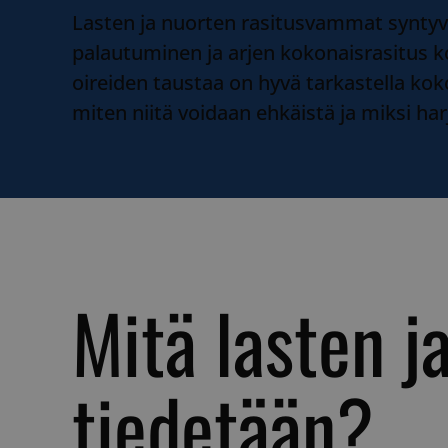
Lasten ja nuorten rasitusvammat syntyvä
palautuminen ja arjen kokonaisrasitus ko
oireiden taustaa on hyvä tarkastella ko
miten niitä voidaan ehkäistä ja miksi har
Mitä lasten j
tiedetään?