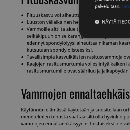
palveluitaan.
Tie
Pituuskasvu voi aiheuttaa kasvu-, polvi-, lonkka
NÄYTÄ TIED
Luuston väliaikainen heikentyminen (jopa kymme
Vammoille alttiita alueita ovat mm. alaraajojen 
selkäkipuun on selkärangan rasitusperäiset ong
Ehdottomasti
edennyt spondylolyysi aiheuttaa nikaman kaa
välttämättömä
kutsutaan spondylolisteesiksi.
Tavallisimpia kasvuikäisten rasitusvammoja ovat 
Raajojen rasitusmurtumia voi esiintyä kaiken ik
rasitusmurtumille ovat sääriluu ja jalkapöydän 
Ehdottomasti 
Vammojen ennaltaehkäisy
Ehdottomasti välttäm
tilinhallinnan. Sivus
Nimi
Käytännön elämässä käytetään ja suositellaan ur
menetelmien tehosta saattaa silti olla hyvinkin pu
__cf_bm
vammojen ennaltaehkäisyyn ei toistaiseksi ole v