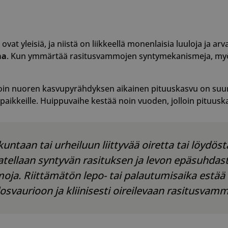
at yleisiä, ja niistä on liikkeellä monenlaisia luuloja ja ar
ma
. Kun ymmärtää rasitusvammojen syntymekanismeja, myös
loin nuoren kasvupyrähdyksen aikainen pituuskasvu on suuri
) paikkeille. Huippuvaihe kestää noin vuoden, jolloin pituus
ntaan tai urheiluun liittyvää oiretta tai löydöstä,
ellaan syntyvän rasituksen ja levon epäsuhdast
oja. Riittämätön lepo- tai palautumisaika est
svaurioon ja kliinisesti oireilevaan rasitusvamm