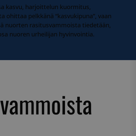
a kasvu, harjoittelun kuormitus,
ata ohittaa pelkkänä “kasvukipuna”, vaan
itä nuorten rasitusvammoista tiedetään,
osa nuoren urheilijan hyvinvointia.
usvammoista