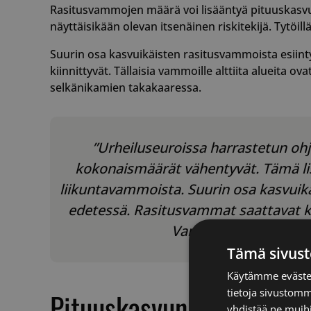
Rasitusvammojen määrä voi lisääntyä pituuskasvun 
näyttäisikään olevan itsenäinen riskitekijä. Tytöil
Suurin osa kasvuikäisten rasitusvammoista esiintyy
kiinnittyvät. Tällaisia vammoille alttiita alueita o
selkänikamien takakaaressa.
”Urheiluseuroissa harrastetun ohja
kokonaismäärät vähentyvät. Tämä lis
liikuntavammoista. Suurin osa kasvuikä
edetessä. Rasitusvammat saattavat kui
Vammojen ehkäisy on tä
Tämä sivust
Käytämme evästei
tietoja sivustom
Pituuskasvun huippuvaihe
yhdistää ne muihin