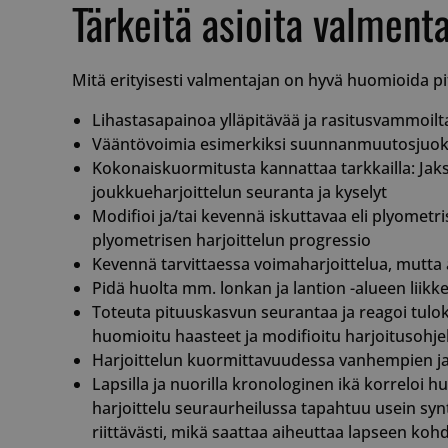
Tärkeitä asioita valmenta
__cf_bm
Mitä erityisesti valmentajan on hyvä huomioida p
Lihastasapainoa ylläpitävää ja rasitusvammoilt
Vääntövoimia esimerkiksi suunnanmuutosjuoksui
Kokonaiskuormitusta kannattaa tarkkailla: Jaks
__cf_bm
joukkueharjoittelun seuranta ja kyselyt
Modifioi ja/tai kevennä iskuttavaa eli plyometris
plyometrisen harjoittelun progressio
Kevennä tarvittaessa voimaharjoittelua, mutta ä
__cf_bm
Pidä huolta mm. lonkan ja lantion -alueen liikk
Toteuta pituuskasvun seurantaa ja reagoi tulok
huomioitu haasteet ja modifioitu harjoitusohjelm
Harjoittelun kuormittavuudessa vanhempien ja 
__cf_bm
Lapsilla ja nuorilla kronologinen ikä korreloi huo
harjoittelu seuraurheilussa tapahtuu usein syn
riittävästi, mikä saattaa aiheuttaa lapseen kohd