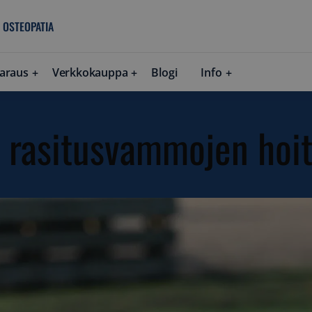
 OSTEOPATIA
araus
Verkkokauppa
Blogi
Info
n rasitusvammojen hoi