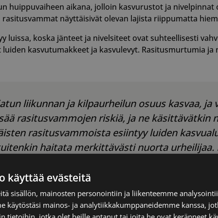
huippuvaiheen aikana, jolloin kasvurustot ja nivelpinnat o
lä rasitusvammat näyttäisivät olevan lajista riippumatta hiem
 luissa, koska jänteet ja nivelsiteet ovat suhteellisesti va
vat luiden kasvutumakkeet ja kasvulevyt. Rasitusmurtumia ja ni
tun liikunnan ja kilpaurheilun osuus kasvaa, ja 
ää rasitusvammojen riskiä, ja ne käsittävätkin n
isten rasitusvammoista esiintyy luiden kasvualue
tenkin haitata merkittävästi nuorta urheilijaa. 
rkeää: liian yksipuolista harjoittelua tulisi vältt
o käyttää evästeitä
tä sisällön, mainosten personointiin ja liikenteemme analysoint
me käytöstäsi mainos- ja analytiikkakumppaneidemme kanssa, jot
en aikainen harjoittelu
 tietoihin, jotka olet heille antanut tai joita he ovat keränneet kä