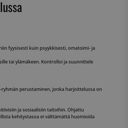
elussa
armistaa, että
myksiään
tulevissa
 käytetään
iset ja botit. Tämä
verkkosivustolle,
tehdä päteviä
kkosivuston
n fyysisesti kuin psyykkisesti, omatoimi- ja
 käytetään
iset ja botit. Tämä
verkkosivustolle,
sille tai ylämäkeen. Kontrolloi ja suunnittele
tehdä päteviä
kkosivuston
 käytetään
iset ja botit. Tämä
verkkosivustolle,
PHV-ryhmän perustaminen, jonka harjoittelussa on
tehdä päteviä
kkosivuston
 käytetään
ivisiin ja sosiaalisiin taitoihin. Ohjattu
iset ja botit. Tämä
verkkosivustolle,
lista kehitystasoa ei välttämättä huomioida
tehdä päteviä
kkosivuston