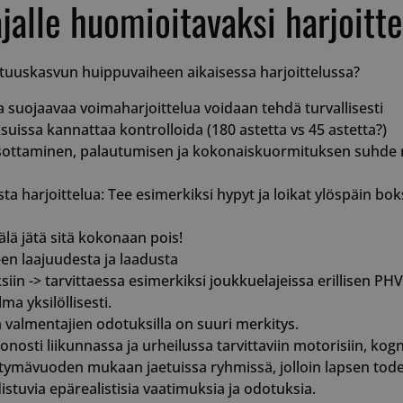
jalle huomioitavaksi harjoitt
asetuksiin ja v
heidän mielty
kunnioitetaan 
istunnoissa.
29 minuuttia
Tätä evästettä
ituuskasvun huippuvaiheen aikaisessa harjoittelussa?
Cloudflare Inc.
57 sekuntia
erottamaan ihm
.hubspot.com
on hyödyllistä 
jotta voidaan 
a suojaavaa voimaharjoittelua voidaan tehdä turvallisesti
raportteja ver
ssa kannattaa kontrolloida (180 astetta vs 45 astetta?)
käytöstä.
ottaminen, palautumisen ja kokonaiskuormituksen suhde nii
29 minuuttia
Tätä evästettä
Cloudflare Inc.
58 sekuntia
erottamaan ihm
.hubspotusercontent-eu1.net
on hyödyllistä 
ta harjoittelua: Tee esimerkiksi hypyt ja loikat ylöspäin bok
jotta voidaan 
raportteja ver
käytöstä.
lä jätä sitä kokonaan pois!
29 minuuttia
Tätä evästettä
Cloudflare Inc.
56 sekuntia
erottamaan ihm
een laajuudesta ja laadusta
.hs-scripts.com
on hyödyllistä 
siin -> tarvittaessa esimerkiksi joukkuelajeissa erillisen 
jotta voidaan 
raportteja ver
a yksilöllisesti.
käytöstä.
valmentajien odotuksilla on suuri merkitys.
29 minuuttia
Tätä evästettä
Cloudflare Inc.
nosti liikunnassa ja urheilussa tarvittaviin motorisiin, kogniti
56 sekuntia
erottamaan ihm
.hs-banner.com
on hyödyllistä 
tymävuoden mukaan jaetuissa ryhmissä, jolloin lapsen todel
jotta voidaan 
raportteja ver
istuvia epärealistisia vaatimuksia ja odotuksia.
käytöstä.