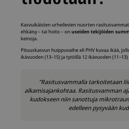
Kasvuikäisten urheilevien nuorten rasitusvammat ov
ehkäisy – tai hoito – on
useiden tekijöiden sum
keinoja.
Pituuskasvun huippuvaihe eli PHV kuvaa ikää, jol
ikävuoden (13–15) ja tytöillä 12 ikävuoden (11–13
”Rasitusvammalla tarkoitetaan liiku
alkamisajankohtaa. Rasitusvamman ajat
kudokseen niin sanottuja mikrotraum
edelleen pysyvään kudo