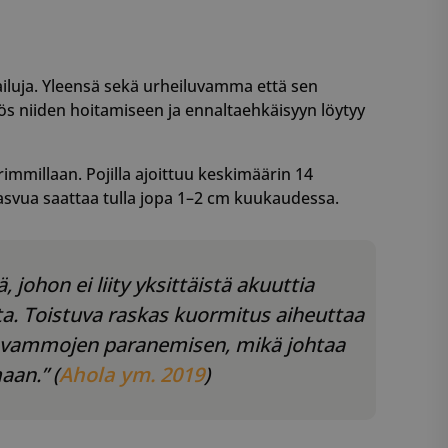
vailuja. Yleensä sekä urheiluvamma että sen
 niiden hoitamiseen ja ennaltaehkäisyyn löytyy
mmillaan. Pojilla ajoittuu keskimäärin 14
kasvua saattaa tulla jopa 1–2 cm kuukaudessa.
 johon ei liity yksittäistä akuuttia
a. Toistuva raskas kuormitus aiheuttaa
ää vammojen paranemisen, mikä johtaa
aan.” (
Ahola ym. 2019
)