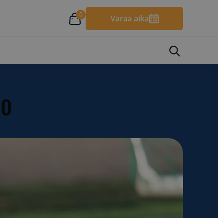
0
Varaa aika
to