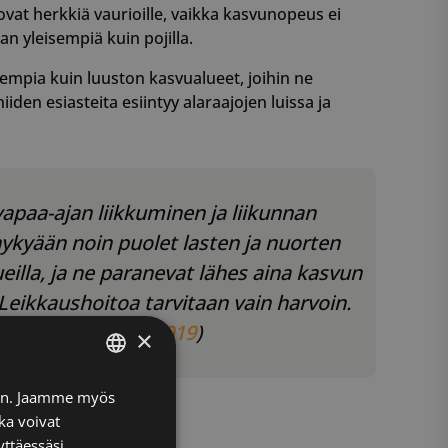
vat herkkiä vaurioille, vaikka kasvunopeus ei
an yleisempiä kuin pojilla.
hvempia kuin luuston kasvualueet, joihin ne
iden esiasteita esiintyy alaraajojen luissa ja
vapaa-ajan liikkuminen ja liikunnan
ykyään noin puolet lasten ja nuorten
illa, ja ne paranevat lähes aina kasvun
Leikkaushoitoa tarvitaan vain harvoin.
ää.” (
Ahola ym. 2019
)
×
FINNISH
iin. Jaamme myös
ka voivat
ENGLISH
yttäessäsi