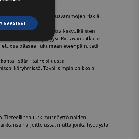
 ja lisätä erilaisten rasitusvammojen riskiä.
Y EVÄSTEET
svulevyjen alueella.
et: Yksi yleisimmistä syistä kasvuikäisten
aste eli spondylolyysi. Riittävän pitkälle
ittelemattomat
 etuosa pääsee liukumaan eteenpäin, tätä
nta-, sääri- tai reisiluussa.
missa ikäryhmissä. Tavallisimpia paikkoja
ittelemattomat
autumisen ja
. Tieteellinen tutkimusnäyttö näiden
 paikkansa harjoittelussa, mutta jonka hyödystä
 käytetään
iset ja botit. Tämä
verkkosivustolle,
tehdä päteviä