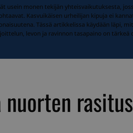
t usein monen tekijän yhteisvaikutuksesta, joss
htaavat. Kasvuikäisen urheilijan kipuja ei kann
konaisuutena. Tässä artikkelissa käydään läpi, m
joittelun, levon ja ravinnon tasapaino on tärkeä 
a nuorten rasit