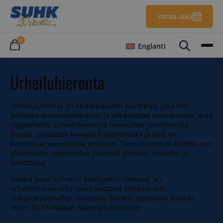
Varaa aika
0
Englanti
Urheiluhieronta
Urheiluhieronta on lihaskudosten käsittelyä, joka mm.
tehostaa aineenvaihduntaa ja vilkastuttaa verenkiertoa iästä
riippumatta. Urheiluhieronta rentouttaa jännittynyttä
lihasta, palauttaa kovasta harjoittelusta ja sillä on
positiivisia vaikutuksia stressiin. Tieteellisesti on todettu sen
vähentävän harjoittelun jälkeistä lihasten arkuutta ja
turvotusta.
Vaikka sana “urheilu” esiintyykin nimessä, on
urheiluhieronnalla saatu loistavia tuloksia mm.
niskahartiaseudun vaivoissa. SUHKin tyypillisin asiakas
onkin 30-55-vuotias päätetyöskentelijä.