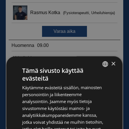
×
Tämä sivusto käyttää
evästeitä
FINNISH
Käytämme evästeitä sisällön, mainosten
ENGLISH
personointiin ja liikenteemme
analysointiin. Jaamme myös tietoja
sivustomme käytöstäsi mainos- ja
analytiikkakumppaneidemme kanssa,
jotka voivat yhdistää ne muihin tietoihin,
jotka olet heille antanut tai joita he ovat