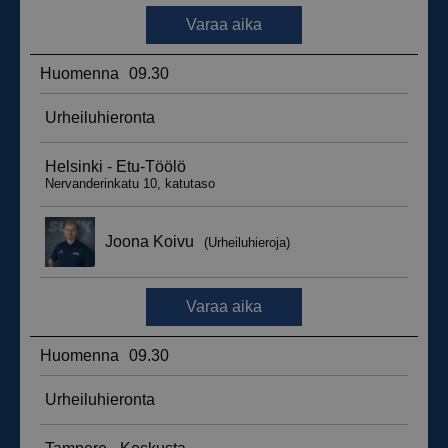
__hssrc
Istunto
HubSpot Inc.
.suomenurheiluhierontakeskus.fi
sbjs_migrations
.suomenurheiluhierontakeskus.fi
Istunto
sbjs_udata
.suomenurheiluhierontakeskus.fi
Istunto