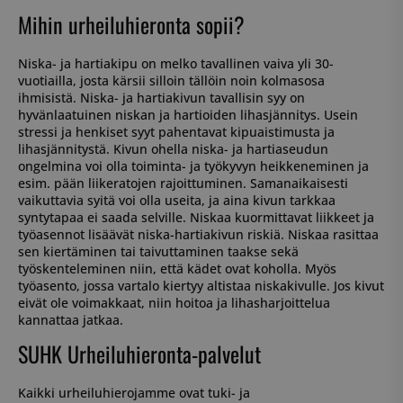
Mihin urheiluhieronta sopii?
Niska- ja hartiakipu on melko tavallinen vaiva yli 30-
vuotiailla, josta kärsii silloin tällöin noin kolmasosa
ihmisistä. Niska- ja hartiakivun tavallisin syy on
hyvänlaatuinen niskan ja hartioiden lihasjännitys. Usein
stressi ja henkiset syyt pahentavat kipuaistimusta ja
lihasjännitystä. Kivun ohella niska- ja hartiaseudun
ongelmina voi olla toiminta- ja työkyvyn heikkeneminen ja
esim. pään liikeratojen rajoittuminen. Samanaikaisesti
vaikuttavia syitä voi olla useita, ja aina kivun tarkkaa
syntytapaa ei saada selville. Niskaa kuormittavat liikkeet ja
työasennot lisäävät niska-hartiakivun riskiä. Niskaa rasittaa
sen kiertäminen tai taivuttaminen taakse sekä
työskenteleminen niin, että kädet ovat koholla. Myös
työasento, jossa vartalo kiertyy altistaa niskakivulle. Jos kivut
eivät ole voimakkaat, niin hoitoa ja lihasharjoittelua
kannattaa jatkaa.
SUHK Urheiluhieronta-palvelut
Kaikki urheiluhierojamme ovat tuki- ja