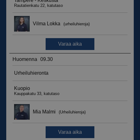
_ga_WT0HQVJ25Y
.suomenurheiluhierontakeskus.fi
1 vuosi 
kuukaus
__hstc
5 kuukautt
HubSpot Inc.
viikkoa
.suomenurheiluhierontakeskus.fi