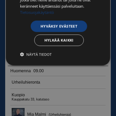
keränneet käyttäessäsi palveluitaan.
Tietosuojakäytäntö
HYVÄKSY EVÄSTEET
HYLKÄÄ KAIKKI
NÄYTÄ TIEDOT
Ehdottomasti
Suorituskyvylliset
välttämättömät
Kohdentavat
Toiminnalliset
Luokittelemattomat