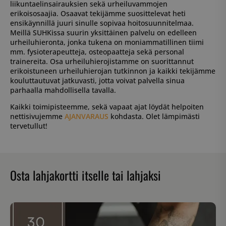
liikuntaelinsairauksien sekä urheiluvammojen
erikoisosaajia. Osaavat tekijämme suosittelevat heti
ensikäynnillä juuri sinulle sopivaa hoitosuunnitelmaa.
Meillä SUHKissa suurin yksittäinen palvelu on edelleen
urheiluhieronta, jonka tukena on moniammatillinen tiimi
mm. fysioterapeutteja, osteopaatteja sekä personal
trainereita. Osa urheiluhierojistamme on suorittannut
erikoistuneen urheiluhierojan tutkinnon ja kaikki tekijämme
kouluttautuvat jatkuvasti, jotta voivat palvella sinua
parhaalla mahdollisella tavalla.
Kaikki toimipisteemme, sekä vapaat ajat löydät helpoiten
nettisivujemme
AJANVARAUS
kohdasta. Olet lämpimästi
tervetullut!
Osta lahjakortti itselle tai lahjaksi