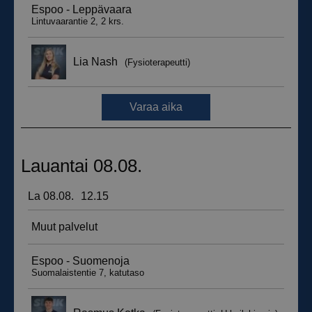
_ga_WT0HQVJ25Y
.suomenurheiluhierontakeskus.fi
1 vuosi 
kuukaus
__hstc
5 kuukautt
HubSpot Inc.
viikkoa
.suomenurheiluhierontakeskus.fi