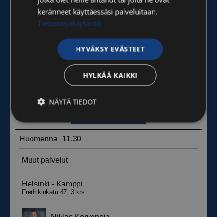
keränneet käyttäessäsi palveluitaan.
Tietosuojakäytäntö
HYVÄKSY EVÄSTEET
HYLKÄÄ KAIKKI
NÄYTÄ TIEDOT
Ehdottomasti
Suorituskyvylliset
välttämättömät
Kohdentavat
Toiminnalliset
Luokittelemattomat