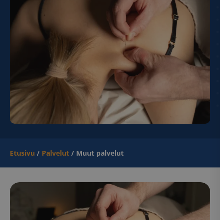
Etusivu
/
Palvelut
/
Muut palvelut