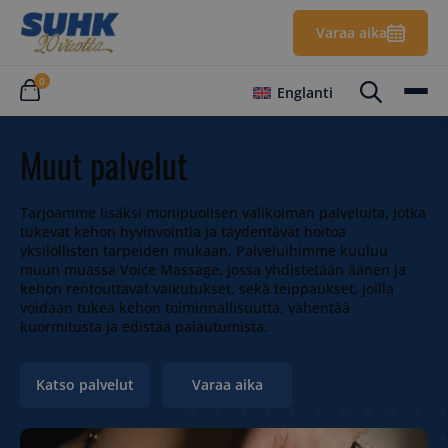
Varaa aika
0
Englanti
Muut palvelut
Tarjoamme lisäksi monipuolisen valikoiman palveluita, jotka
tukevat kehon hyvinvointia ja täydentävät hoitoa
yksilöllisten tarpeiden mukaan. Palveluihimme kuuluu
muun muassa Voice Massage, jossa yhdistetään äänen ja
kehon rentouttavat vaikutukset, sekä teippaukset, joilla
voidaan tukea kehon toiminnallisuutta, vähentää
kuormitusta ja edistää palautumista.
Katso palvelut
Varaa aika