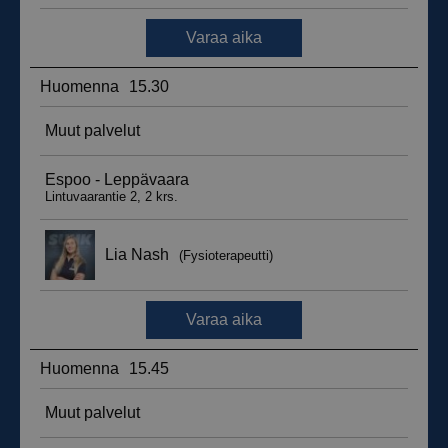
__hssrc
Istunto
HubSpot Inc.
.suomenurheiluhierontakeskus.fi
sbjs_migrations
.suomenurheiluhierontakeskus.fi
Istunto
sbjs_udata
.suomenurheiluhierontakeskus.fi
Istunto