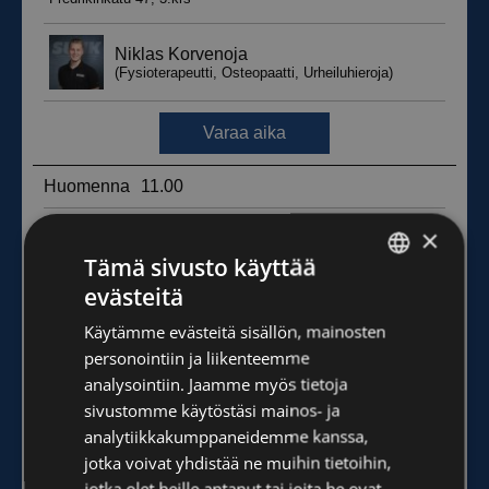
×
Tämä sivusto käyttää
evästeitä
FINNISH
Käytämme evästeitä sisällön, mainosten
ENGLISH
personointiin ja liikenteemme
analysointiin. Jaamme myös tietoja
sivustomme käytöstäsi mainos- ja
analytiikkakumppaneidemme kanssa,
jotka voivat yhdistää ne muihin tietoihin,
jotka olet heille antanut tai joita he ovat