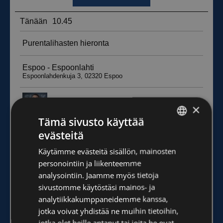
×
Tämä sivusto käyttää
evästeitä
FINNISH
Käytämme evästeitä sisällön, mainosten
ENGLISH
personointiin ja liikenteemme
analysointiin. Jaamme myös tietoja
sivustomme käytöstäsi mainos- ja
analytiikkakumppaneidemme kanssa,
jotka voivat yhdistää ne muihin tietoihin,
jotka olet heille antanut tai joita he ovat