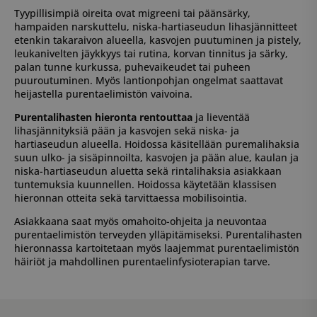
Tyypillisimpiä oireita ovat migreeni tai päänsärky,
hampaiden narskuttelu, niska-hartiaseudun lihasjännitteet
etenkin takaraivon alueella, kasvojen puutuminen ja pistely,
leukanivelten jäykkyys tai rutina, korvan tinnitus ja särky,
palan tunne kurkussa, puhevaikeudet tai puheen
puuroutuminen. Myös lantionpohjan ongelmat saattavat
heijastella purentaelimistön vaivoina.
Purentalihasten hieronta rentouttaa
ja lieventää
lihasjännityksiä pään ja kasvojen sekä niska- ja
hartiaseudun alueella. Hoidossa käsitellään puremalihaksia
suun ulko- ja sisäpinnoilta, kasvojen ja pään alue, kaulan ja
niska-hartiaseudun aluetta sekä rintalihaksia asiakkaan
tuntemuksia kuunnellen. Hoidossa käytetään klassisen
hieronnan otteita sekä tarvittaessa mobilisointia.
Asiakkaana saat myös omahoito-ohjeita ja neuvontaa
purentaelimistön terveyden ylläpitämiseksi. Purentalihasten
hieronnassa kartoitetaan myös laajemmat purentaelimistön
häiriöt ja mahdollinen purentaelinfysioterapian tarve.