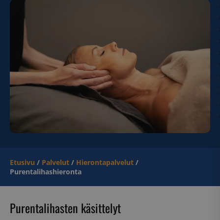
Etusivu
/
Palvelut
/
Hierontapalvelut
/
Purentalihashieronta
Purentalihasten käsittelyt