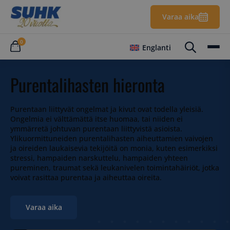
Varaa aika
0
Englanti
Purentalihasten hieronta
Purentaan liittyvät ongelmat ja kivut ovat todella yleisiä.
Ongelmia ei välttämättä itse huomaa, tai niiden ei
ymmärretä johtuvan purentaan liittyvistä asioista.
Ylikuormittuneiden purentalihasten aiheuttamien vaivojen
ja oireiden laukaisevia tekijöitä on monia, kuten esimerkiksi
stressi, hampaiden narskuttelu, hampaiden yhteen
pureminen, traumat sekä leukanivelen toimintahäiriöt, jotka
voivat rasittaa purentaa ja aiheuttaa oireita.
Varaa aika