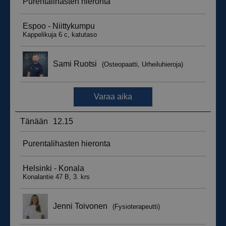
__hssrc
Istunto
HubSpot Inc.
.suomenurheiluhierontakeskus.fi
sbjs_migrations
.suomenurheiluhierontakeskus.fi
Istunto
sbjs_udata
.suomenurheiluhierontakeskus.fi
Istunto