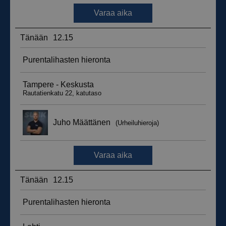
_ga_WT0HQVJ25Y
.suomenurheiluhierontakeskus.fi
1 vuosi 
kuukaus
__hstc
5 kuukautt
HubSpot Inc.
viikkoa
.suomenurheiluhierontakeskus.fi