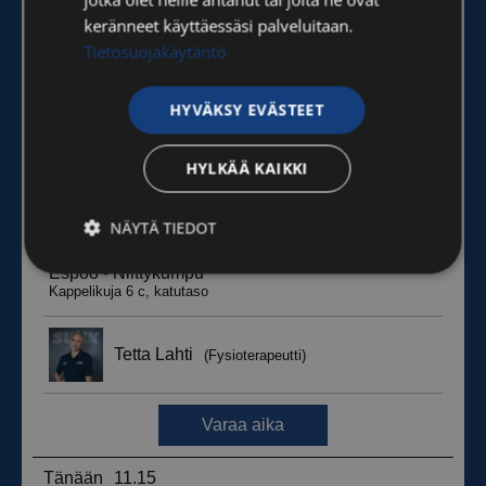
keränneet käyttäessäsi palveluitaan.
Tietosuojakäytäntö
HYVÄKSY EVÄSTEET
HYLKÄÄ KAIKKI
NÄYTÄ TIEDOT
Ehdottomasti
Suorituskyvylliset
välttämättömät
Kohdentavat
Toiminnalliset
Luokittelemattomat