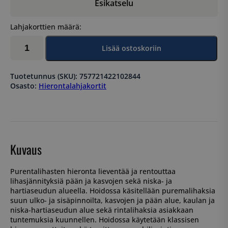
Esikatselu
Lahjakorttien määrä:
Purentalihasten
Lisää ostoskoriin
hieronta
30
min
Tuotetunnus (SKU):
757721422102844
määrä
Osasto:
Hierontalahjakortit
Kuvaus
Purentalihasten hieronta lieventää ja rentouttaa
lihasjännityksiä pään ja kasvojen sekä niska- ja
hartiaseudun alueella. Hoidossa käsitellään puremalihaksia
suun ulko- ja sisäpinnoilta, kasvojen ja pään alue, kaulan ja
niska-hartiaseudun alue sekä rintalihaksia asiakkaan
tuntemuksia kuunnellen. Hoidossa käytetään klassisen