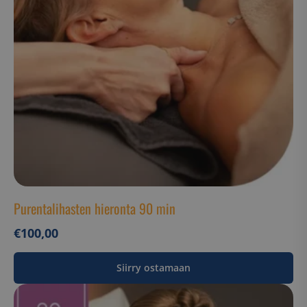
Ehdottomasti välttämättömät
Suorituskyvylliset
Kohdentavat
Toiminnalliset
Luokittelemattomat
Ehdottomasti välttämättömät evästeet
mahdollistavat verkkosivuston perustoiminnot,
kuten käyttäjän kirjautumisen ja tilinhallinnan.
Sivustoa ei voida käyttää oikein ilman ehdottoman
välttämättömiä evästeitä.
Nimi
Palveluntarjoaja / Verkkotunnus
__cf_bm
Cloudflare Inc.
.hs-analytics.net
Purentalihasten hieronta 90 min
€
100,00
Siirry ostamaan
__cf_bm
Cloudflare Inc.
.usemessages.com