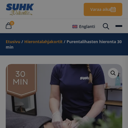
Varaa aika
0
Englanti
Etusivu
/
Hierontalahjakortit
/ Purentalihasten hieronta 30
min