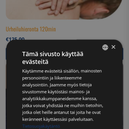
Urheiluhieronta 120min
€
125,00
×
Tämä sivusto käyttää
Siirry ostamaan
evästeitä
FINNISH
Käytämme evästeitä sisällön, mainosten
ENGLISH
personointiin ja liikenteemme
analysointiin. Jaamme myös tietoja
sivustomme käytöstäsi mainos- ja
analytiikkakumppaneidemme kanssa,
jotka voivat yhdistää ne muihin tietoihin,
jotka olet heille antanut tai joita he ovat
keränneet käyttäessäsi palveluitaan.
Tietosuojakäytäntö