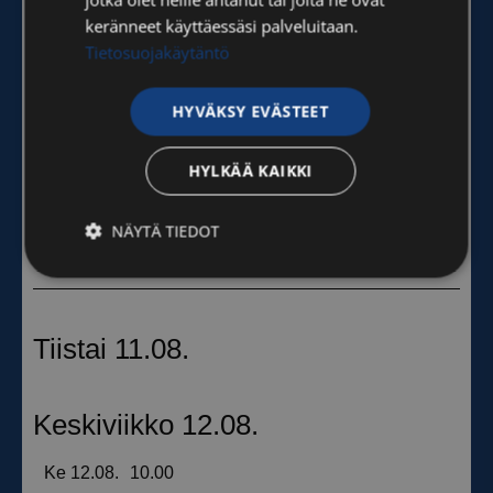
keränneet käyttäessäsi palveluitaan.
Tietosuojakäytäntö
HYVÄKSY EVÄSTEET
HYLKÄÄ KAIKKI
NÄYTÄ TIEDOT
Ehdottomasti
Suorituskyvylliset
välttämättömät
Kohdentavat
Toiminnalliset
Luokittelemattomat