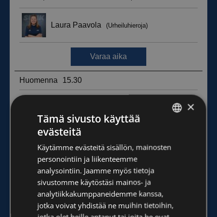
×
Tämä sivusto käyttää
evästeitä
FINNISH
Käytämme evästeitä sisällön, mainosten
ENGLISH
personointiin ja liikenteemme
analysointiin. Jaamme myös tietoja
sivustomme käytöstäsi mainos- ja
analytiikkakumppaneidemme kanssa,
jotka voivat yhdistää ne muihin tietoihin,
jotka olet heille antanut tai joita he ovat