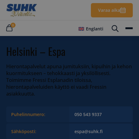
Varaa aika
0
Englanti
Helsinki – Espa
Hierontapalvelut apuna jumituksiin, kipuihin ja kehon
kuormitukseen – tehokkaasti ja yksilöllisesti.
Toimimme Fressi Esplanadin tiloissa,
hierontapalveluiden käyttö ei vaadi Fressin
asiakkuutta.
Puhelinnumero:
050 543 9337
Sähköposti:
espa@suhk.fi