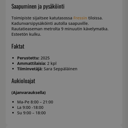
Saapuminen ja pysäköinti
Toimipiste sijaitsee katutasossa
Fressin
tiloissa.
Kadunvarsipysäköinti autolla saapuville.
Rautatieaseman metrolta 9 minuutin kävelymatka.
Esteetön kulku.
Faktat
Perustettu:
2025
Ammattilaisia:
2 kpl
Tiiminvetäjä:
Sara Seppäläinen
Aukioloajat
(Ajanvarauksella)
Ma-Pe 8:00 – 21:00
La 9:00 -18:00
Su 9:00 – 18:00