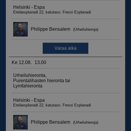
_ga_WT0HQVJ25Y
.suomenurheiluhierontakeskus.fi
1 vuosi 
kuukaus
__hstc
5 kuukautt
HubSpot Inc.
viikkoa
.suomenurheiluhierontakeskus.fi