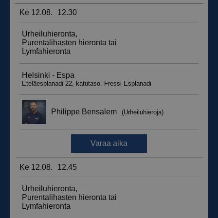
__hssrc
Istunto
HubSpot Inc.
.suomenurheiluhierontakeskus.fi
sbjs_migrations
.suomenurheiluhierontakeskus.fi
Istunto
sbjs_udata
.suomenurheiluhierontakeskus.fi
Istunto