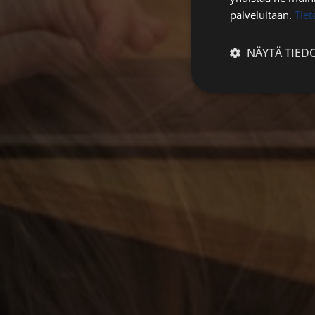
palveluitaan.
Tie
NÄYTÄ TIED
Ehdottomasti
välttämättömä
Ehdottomasti 
Ehdottomasti välttäm
tilinhallinnan. Sivus
Nimi
__cf_bm