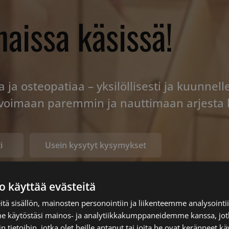
aissa käsissä!
a ja osteopatiaa – yksilöllisesti ja kuunnel
a voimaan paremmin ja nauttimaan arjesta
i
Usein kysytyt kysymykset
o käyttää evästeitä
tä sisällön, mainosten personointiin ja liikenteemme analysoint
me käytöstäsi mainos- ja analytiikkakumppaneidemme kanssa, jot
 tietoihin, jotka olet heille antanut tai joita he ovat keränneet kä