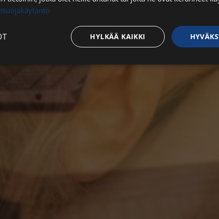
tosuojakäytäntö
OT
HYLKÄÄ KAIKKI
HYVÄKS
Suorituskyvylliset
Kohdentavat
Toiminnalliset
Luok
t
välttämättömät
Suorituskyvylliset
Kohdentavat
Toiminnalliset
Luok
ättömät evästeet mahdollistavat verkkosivuston perustoiminnot, kuten käyttäjän kirj
toa ei voida käyttää oikein ilman ehdottoman välttämättömiä evästeitä.
Palveluntarjoaja / Verkkotunnus
Päättymisaika
Kuvaus
29 minuuttia
Tätä evästettä
Cloudflare Inc.
56 sekuntia
erottamaan ihm
.hs-analytics.net
on hyödyllistä 
jotta voidaan 