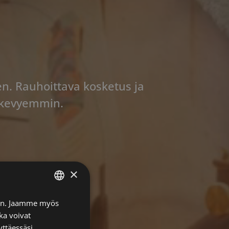
len. Rauhoittava kosketus ja
 kevyemmin.
×
FINNISH
iin. Jaamme myös
ka voivat
ENGLISH
yttäessäsi