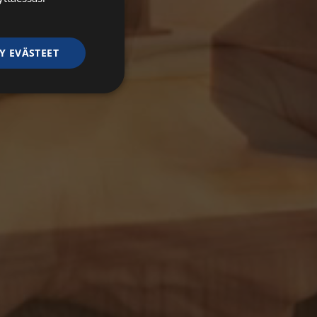
Y EVÄSTEET
ittelemattomat
ittelemattomat
autumisen ja
 käytetään
iset ja botit. Tämä
verkkosivustolle,
tehdä päteviä