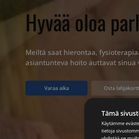
Hyvää oloa parh
Meiltä saat hierontaa, fysioterapia
asiantunteva hoito auttavat sinu
Varaa aika
Osta lahjakortt
Tämä sivust
Käytämme evästei
tietoja sivustom
yhdistää ne muihin