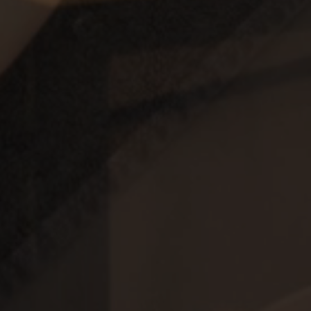
asetuksiin ja v
heidän mielty
kunnioitetaan 
istunnoissa.
29 minuuttia
Tätä evästettä
Cloudflare Inc.
57 sekuntia
erottamaan ihm
.hubspot.com
on hyödyllistä 
jotta voidaan 
raportteja ver
käytöstä.
29 minuuttia
Tätä evästettä
Cloudflare Inc.
58 sekuntia
erottamaan ihm
.hubspotusercontent-eu1.net
on hyödyllistä 
jotta voidaan 
raportteja ver
käytöstä.
29 minuuttia
Tätä evästettä
Cloudflare Inc.
56 sekuntia
erottamaan ihm
.hs-scripts.com
on hyödyllistä 
jotta voidaan 
raportteja ver
käytöstä.
29 minuuttia
Tätä evästettä
Cloudflare Inc.
56 sekuntia
erottamaan ihm
.hs-banner.com
on hyödyllistä 
jotta voidaan 
raportteja ver
käytöstä.