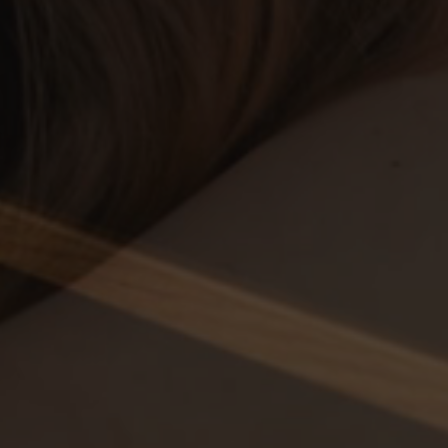
__cf_bm
__cf_bm
CookieScriptConse
VISITOR_PRIVACY_