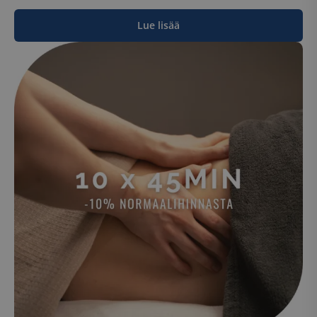
Lue lisää
Ehdottomasti välttämättömät
Suorituskyvylliset
Kohdentavat
Toiminnalliset
Luokittelemattomat
Ehdottomasti välttämättömät evästeet
mahdollistavat verkkosivuston perustoiminnot,
kuten käyttäjän kirjautumisen ja tilinhallinnan.
Sivustoa ei voida käyttää oikein ilman ehdottoman
välttämättömiä evästeitä.
Nimi
Palveluntarjoaja / Verkkotunnus
__cf_bm
Cloudflare Inc.
.hs-analytics.net
__cf_bm
Cloudflare Inc.
.usemessages.com