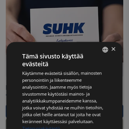
×
Tämä sivusto käyttää
evästeitä
FINNISH
Käytämme evästeitä sisällön, mainosten
ENGLISH
personointiin ja liikenteemme
Lahjakortti summalle (hieronta)
analysointiin. Jaamme myös tietoja
€
0,00
sivustomme käytöstäsi mainos- ja
analytiikkakumppaneidemme kanssa,
jotka voivat yhdistää ne muihin tietoihin,
Lue lisää
jotka olet heille antanut tai joita he ovat
keränneet käyttäessäsi palveluitaan.
Tietosuojakäytäntö