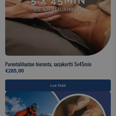
__cf_bm
Cloudflare Inc.
.hs-scripts.com
__cf_bm
Cloudflare Inc.
.hs-banner.com
Purentalihasten hieronta, sarjakortti 5x45min
€
285,00
Lue lisää
Nimi
Nimi
Palveluntarjoaja / Verkkotunnus
Palveluntarjoaja / Verkkotunnus
Päätt
hubspotutk
mcforms-
www.suomenurheiluhierontakeskus.fi
Is
Nimi
Palveluntarjoaja / Verkkotunnus
Päättymisa
HubSpot Inc.
19297911-
Nimi
Palveluntarjoaja / Verkkotunnus
.suomenurheiluhierontakeskus.fi
Päättym