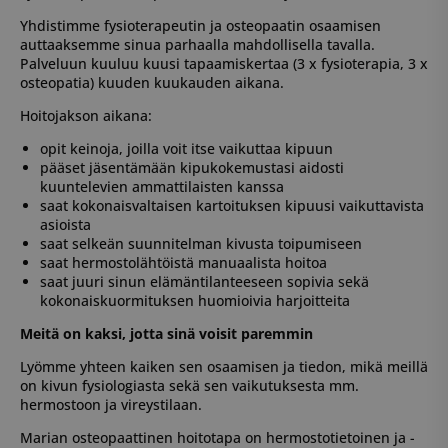
Yhdistimme fysioterapeutin ja osteopaatin osaamisen
auttaaksemme sinua parhaalla mahdollisella tavalla.
Palveluun kuuluu kuusi tapaamiskertaa (3 x fysioterapia, 3 x
osteopatia) kuuden kuukauden aikana.
Hoitojakson aikana:
opit keinoja, joilla voit itse vaikuttaa kipuun
pääset jäsentämään kipukokemustasi aidosti
kuuntelevien ammattilaisten kanssa
saat kokonaisvaltaisen kartoituksen kipuusi vaikuttavista
asioista
saat selkeän suunnitelman kivusta toipumiseen
saat hermostolähtöistä manuaalista hoitoa
saat juuri sinun elämäntilanteeseen sopivia sekä
kokonaiskuormituksen huomioivia harjoitteita
Meitä on kaksi, jotta sinä voisit paremmin
Lyömme yhteen kaiken sen osaamisen ja tiedon, mikä meillä
on kivun fysiologiasta sekä sen vaikutuksesta mm.
hermostoon ja vireystilaan.
Marian osteopaattinen hoitotapa on hermostotietoinen ja -