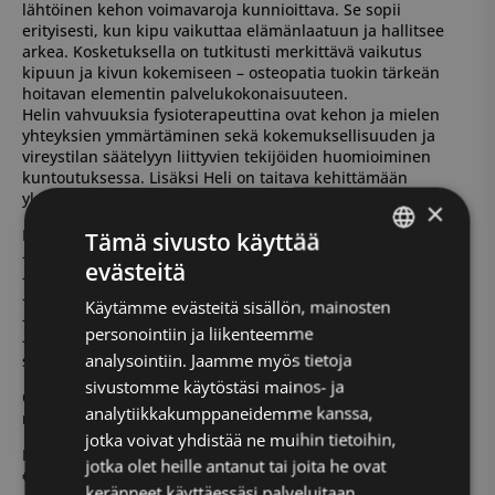
lähtöinen kehon voimavaroja kunnioittava. Se sopii
erityisesti, kun kipu vaikuttaa elämänlaatuun ja hallitsee
arkea. Kosketuksella on tutkitusti merkittävä vaikutus
kipuun ja kivun kokemiseen – osteopatia tuokin tärkeän
hoitavan elementin palvelukokonaisuuteen.
Helin vahvuuksia fysioterapeuttina ovat kehon ja mielen
yhteyksien ymmärtäminen sekä kokemuksellisuuden ja
vireystilan säätelyyn liittyvien tekijöiden huomioiminen
kuntoutuksessa. Lisäksi Heli on taitava kehittämään
yksilöllisiä ja innovatiivisia liikeharjoitteita.
×
Palvelupaketti sopii sinulle, jos:
Tämä sivusto käyttää
– olet kyllästynyt ihmettelemään, mistä kipusi johtuu.
evästeitä
FINNISH
– olet väsynyt aaltoilevaan on/off-kipuun.
– toivot mielenrauhaa kivun kanssa.
Käytämme evästeitä sisällön, mainosten
ENGLISH
– kaipaat uudenlaista näkökulmaa omaan tilanteeseen.
personointiin ja liikenteemme
– haluat liikkua ja toimia arjessa ilman, että kipu hallitsee
analysointiin. Jaamme myös tietoja
sinua.
sivustomme käytöstäsi mainos- ja
Olipa kipuhistoriasi lyhyt tai pitkä, olet tervetullut
analytiikkakumppaneidemme kanssa,
moniammatillisen tiimimme autettavaksi.
jotka voivat yhdistää ne muihin tietoihin,
Paketin hinta on 445 € (yksittäisinä käynteinä ostettuna 495
jotka olet heille antanut tai joita he ovat
€).
keränneet käyttäessäsi palveluitaan.