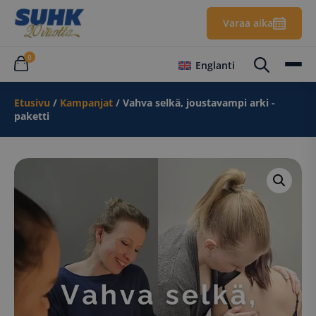
Varaa aika
0
Englanti
Etusivu
/
Kampanjat
/ Vahva selkä, joustavampi arki -
paketti