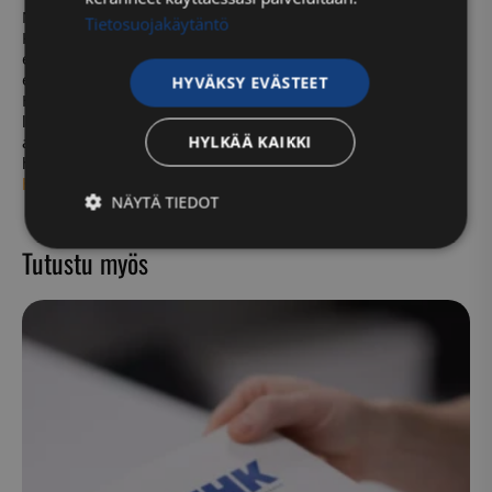
Näin homma toimii
Tietosuojakäytäntö
Kun olet ostanut palvelun verkkokaupasta, tee
ensimmäinen ajanvaraus SUHK Niittykumpuun osteopatian
ensikäynnille Maria Merralle tai fysioterapian ensikäynnille
HYVÄKSY EVÄSTEET
Heli Harsuselle, ja mainitse lisätiedoissa “Vahva selkä”. Voit
laittaa meille ennakkoon sähköpostia, niin saat molempien
HYLKÄÄ KAIKKI
ammattilaisten osaamisen käyttöösi heti ensimmäisestä
hoitokerrasta lähtien:
maria.merra@suhk.fi
tai
heli.harsunen@suhk.fi
.
NÄYTÄ TIEDOT
Ehdottomasti
Suorituskyvylliset
Tutustu myös
välttämättömät
Kohdentavat
Toiminnalliset
Luokittelemattomat