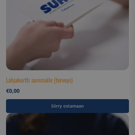
Ehdottomasti välttämättömät
Suorituskyvylliset
Kohdentavat
Toiminnalliset
Luokittelemattomat
Ehdottomasti välttämättömät evästeet
mahdollistavat verkkosivuston perustoiminnot,
kuten käyttäjän kirjautumisen ja tilinhallinnan.
Sivustoa ei voida käyttää oikein ilman ehdottoman
välttämättömiä evästeitä.
Lahjakortti summalle (terveys)
Nimi
Palveluntarjoaja / Verkkotunnus
€
0,00
__cf_bm
Cloudflare Inc.
.hs-analytics.net
Siirry ostamaan