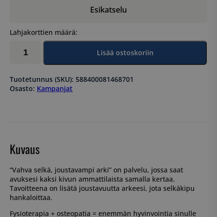
Esikatselu
Lahjakorttien määrä:
Vahva
Lisää ostoskoriin
selkä,
joustavampi
arki
Tuotetunnus (SKU):
588400081468701
-
Osasto:
Kampanjat
paketti
määrä
Kuvaus
“Vahva selkä, joustavampi arki” on palvelu, jossa saat
avuksesi kaksi kivun ammattilaista samalla kertaa.
Tavoitteena on lisätä joustavuutta arkeesi, jota selkäkipu
hankaloittaa.
Fysioterapia + osteopatia = enemmän hyvinvointia sinulle