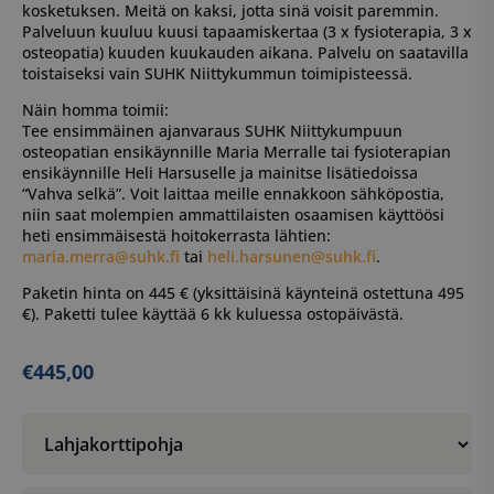
kosketuksen. Meitä on kaksi, jotta sinä voisit paremmin.
Palveluun kuuluu kuusi tapaamiskertaa (3 x fysioterapia, 3 x
osteopatia) kuuden kuukauden aikana. Palvelu on saatavilla
toistaiseksi vain SUHK Niittykummun toimipisteessä.
Näin homma toimii:
Tee ensimmäinen ajanvaraus SUHK Niittykumpuun
osteopatian ensikäynnille Maria Merralle tai fysioterapian
ensikäynnille Heli Harsuselle ja mainitse lisätiedoissa
“Vahva selkä”. Voit laittaa meille ennakkoon sähköpostia,
niin saat molempien ammattilaisten osaamisen käyttöösi
heti ensimmäisestä hoitokerrasta lähtien:
maria.merra@suhk.fi
tai
heli.harsunen@suhk.fi
.
Paketin hinta on 445 € (yksittäisinä käynteinä ostettuna 495
€). Paketti tulee käyttää 6 kk kuluessa ostopäivästä.
€
445,00