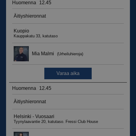
__hssrc
Istunto
HubSpot Inc.
.suomenurheiluhierontakeskus.fi
sbjs_migrations
.suomenurheiluhierontakeskus.fi
Istunto
sbjs_udata
.suomenurheiluhierontakeskus.fi
Istunto