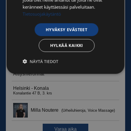
keränneet käyttäessäsi palveluitaan.
Tietosuojakäytäntö
HYVÄKSY EVÄSTEET
HYLKÄÄ KAIKKI
NÄYTÄ TIEDOT
Ehdottomasti
Suorituskyvylliset
välttämättömät
Kohdentavat
Toiminnalliset
Luokittelemattomat