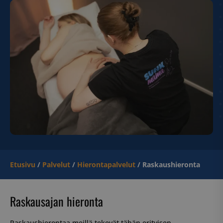
Etusivu
/
Palvelut
/
Hierontapalvelut
/
Raskaushieronta
Raskausajan hieronta
Raskaushierontaa meillä tekevät tähän erityisen