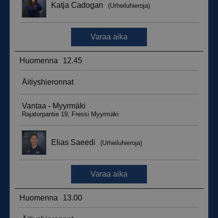
_ga_WT0HQVJ25Y
.suomenurheiluhierontakeskus.fi
1 vuosi 
kuukaus
__hstc
5 kuukautt
HubSpot Inc.
viikkoa
.suomenurheiluhierontakeskus.fi