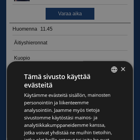
×
Tämä sivusto käyttää
evästeitä
FINNISH
Käytämme evästeitä sisällön, mainosten
ENGLISH
personointiin ja liikenteemme
analysointiin. Jaamme myös tietoja
sivustomme käytöstäsi mainos- ja
analytiikkakumppaneidemme kanssa,
jotka voivat yhdistää ne muihin tietoihin,
jotka olet heille antanut tai joita he ovat