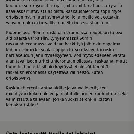
koulutuksen käyneet tekijät, joilta voit tarvittaessa kysellä
lisää askarruttavista asioista. Raskaushieronta sopii myös
erityisen hyvin juuri synnyttäneille ja meille voit ottaakin
vauvan mukaan turvallisin mielin tullessasi hoitoon.
Pidemmässä 90min raskaushieronnassa hoidetaan tuleva
äiti päästä varpaisiin. Lyhyemmässä 60min
raskaushieronnassa voidaan keskittyä joihinkin ongelma
kohtiin esimerkiksi alaraajojen turvotukseen tai niska-
hartiaseudun jännittyneisyyteen. Voit myös edelleen varata
ajan tavalliseen urheiluhierontaan ollessasi raskaana, mutta
huomioithan että silloin käytössä ei ole välttämättä
raskaushieronnassa käytettävä välineistö, kuten
erityistyynyt.
Raskaushieronta antaa äidille ja vauvalle erityisen
mielihyvän kokemuksen ja mahdollisuuden rauhoittua, sekä
valmistautua tulevaan, jonka vuoksi se onkin loistava
lahjakortti-idea!
Osta lahjakortti itselle tai lahjaksi