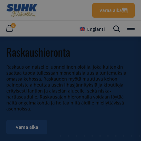
Varaa aika
0
Englanti
Raskaushieronta
Raskaus on naiselle luonnollinen olotila, joka kuitenkin
saattaa tuoda tullessaan monenlaisia uusia tuntemuksia
omassa kehossa. Raskauden myötä muuttuva kehon
painopiste aiheuttaa usein lihasjännityksiä ja kiputiloja
erityisesti lantion ja alaselän alueelle, sekä niska-
hartiaseudulle. Raskausajan hieronnalla voidaan löytää
näitä ongelmakohtia ja hoitaa niitä äidille miellyttävissä
asennoissa.
Varaa aika