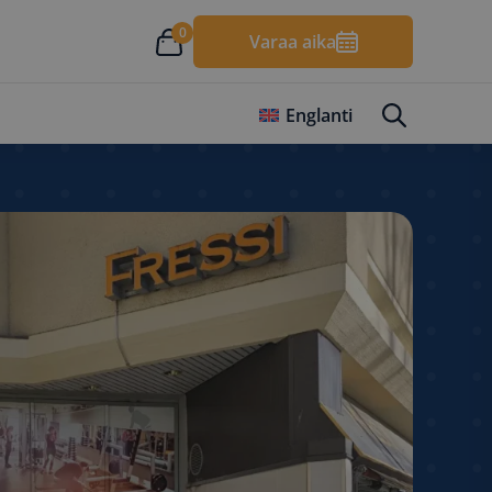
0
Varaa aika
Englanti