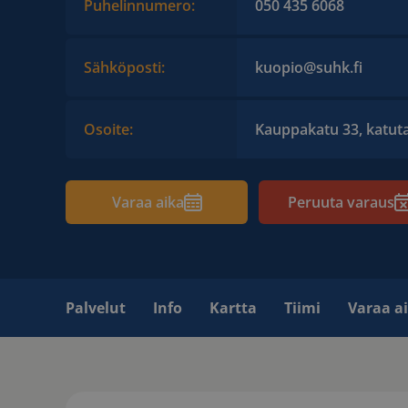
Puhelinnumero:
050 435 6068
Sähköposti:
kuopio@suhk.fi
Osoite:
Kauppakatu 33, katut
Varaa aika
Peruuta varaus
Palvelut
Info
Kartta
Tiimi
Varaa a