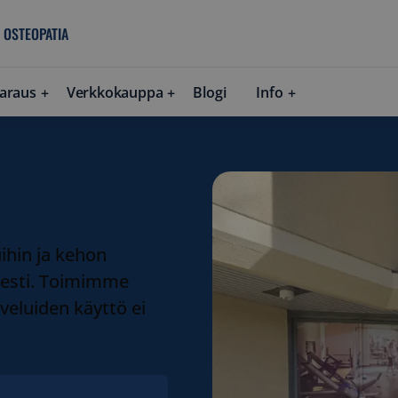
 OSTEOPATIA
araus
Verkkokauppa
Blogi
Info
ihin ja kehon
isesti. Toimimme
veluiden käyttö ei