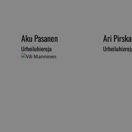
__cf_bm
Aku Pasanen
Ari Pirsk
__cf_bm
Urheiluhieroja
Urheiluhieroj
CookieScriptConse
VISITOR_PRIVACY_