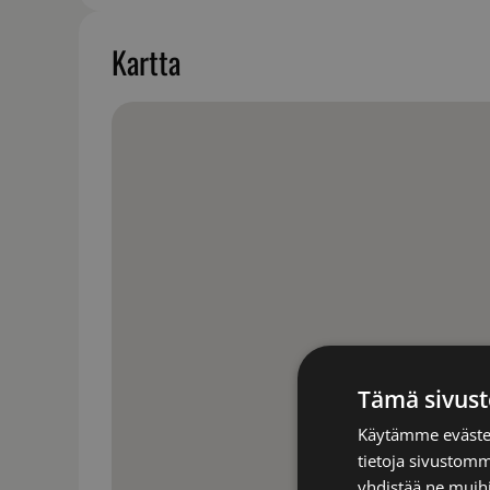
Kartta
Tämä sivust
Käytämme evästei
tietoja sivustom
yhdistää ne muihin