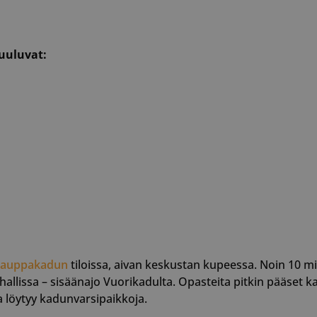
uuluvat:
 Kauppakadun
tiloissa, aivan keskustan kupeessa. Noin 10 m
hallissa – sisäänajo Vuorikadulta. Opasteita pitkin pääset k
a löytyy kadunvarsipaikkoja.