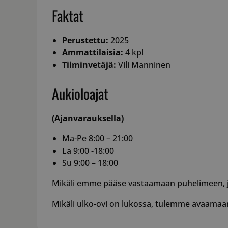
Faktat
Perustettu:
2025
Ammattilaisia:
4 kpl
Tiiminvetäjä:
Vili Manninen
Aukioloajat
(Ajanvarauksella)
Ma-Pe 8:00 – 21:00
La 9:00 -18:00
Su 9:00 – 18:00
Mikäli emme pääse vastaamaan puhelimeen, jät
Mikäli ulko-ovi on lukossa, tulemme avaamaan