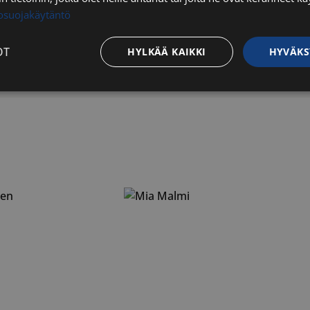
tosuojakäytäntö
OT
HYLKÄÄ KAIKKI
HYVÄKS
Suorituskyvylliset
Kohdentavat
Toiminnalliset
Luok
t
välttämättömät
Suorituskyvylliset
Kohdentavat
Toiminnalliset
Luok
ättömät evästeet mahdollistavat verkkosivuston perustoiminnot, kuten käyttäjän kirj
toa ei voida käyttää oikein ilman ehdottoman välttämättömiä evästeitä.
Palveluntarjoaja / Verkkotunnus
Päättymisaika
Kuvaus
29 minuuttia
Tätä evästettä
Cloudflare Inc.
56 sekuntia
erottamaan ihm
.hs-analytics.net
on hyödyllistä 
jotta voidaan 