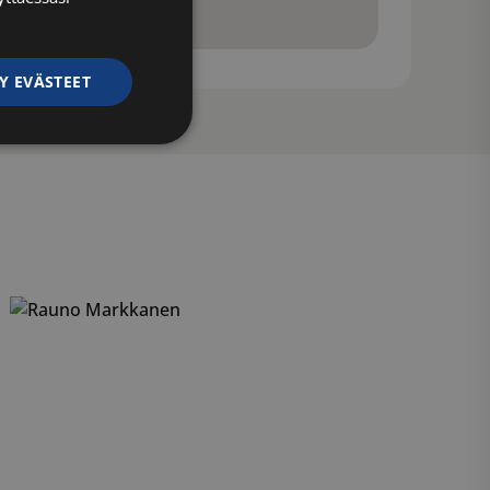
Y EVÄSTEET
ittelemattomat
ittelemattomat
autumisen ja
 käytetään
iset ja botit. Tämä
verkkosivustolle,
tehdä päteviä