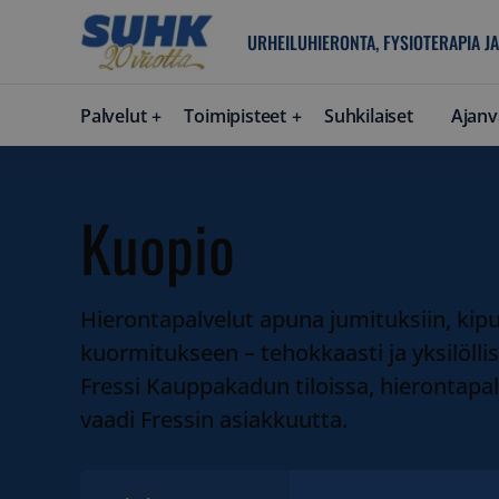
URHEILUHIERONTA, FYSIOTERAPIA JA
Palvelut
Toimipisteet
Suhkilaiset
Ajanv
Kuopio
Hierontapalvelut apuna jumituksiin, kipu
kuormitukseen – tehokkaasti ja yksilöll
Fressi Kauppakadun tiloissa, hierontapal
vaadi Fressin asiakkuutta.