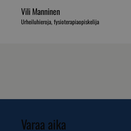
Vili Manninen
Urheiluhieroja, fysioterapiaopiskelija
__cf_bm
__cf_bm
__cf_bm
__cf_bm
Varaa aika