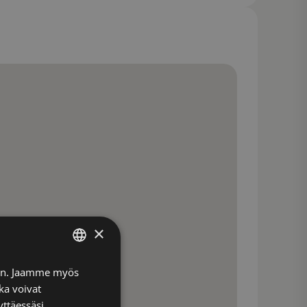
×
FINNISH
iin. Jaamme myös
ka voivat
ENGLISH
yttäessäsi