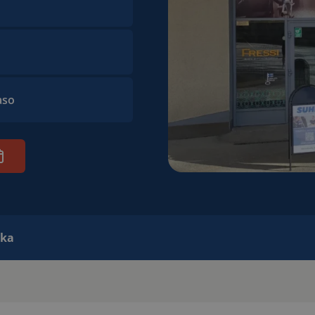
aso
ika