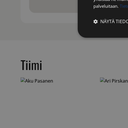
palveluitaan.
Tie
NÄYTÄ TIED
Ehdottomasti
välttämättömä
Tiimi
Ehdottomasti 
Ehdottomasti välttäm
tilinhallinnan. Sivus
Nimi
__cf_bm