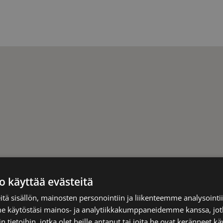
o käyttää evästeitä
tä sisällön, mainosten personointiin ja liikenteemme analysoint
me käytöstäsi mainos- ja analytiikkakumppaneidemme kanssa, jot
 tietoihin, jotka olet heille antanut tai joita he ovat keränneet kä