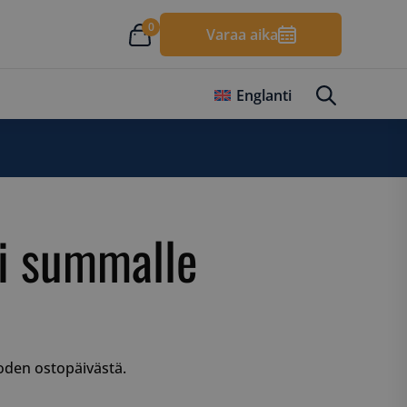
0
Varaa aika
Englanti
ti summalle
oden ostopäivästä.