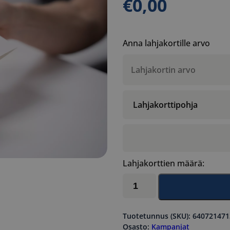
€
0,00
Anna lahjakortille arvo
Lahjakorttien määrä:
Lahjakortti
summalle
(terveys)
määrä
Tuotetunnus (SKU):
640721471
Osasto:
Kampanjat