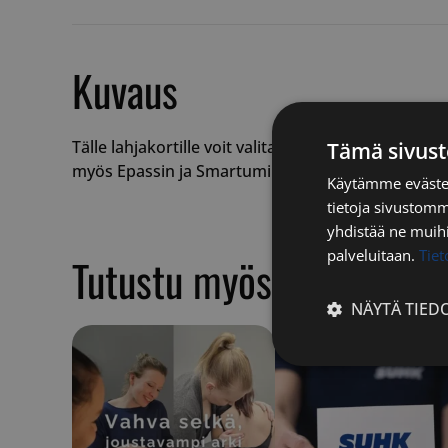
Kuvaus
Tälle lahjakortille voit valita haluamasi summan, 
Tämä sivust
myös Epassin ja Smartumin terveysedulla.
Käytämme evästei
tietoja sivustom
yhdistää ne muihin
palveluitaan.
Tie
Tutustu myös
NÄYTÄ TIED
Ehdottomasti
välttämättömä