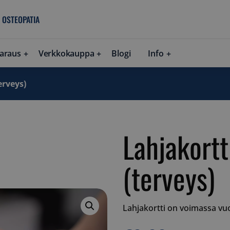
 OSTEOPATIA
araus
Verkkokauppa
Blogi
Info
erveys)
Lahjakort
(terveys)
Lahjakortti on voimassa vu