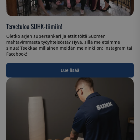
Ehdottomasti välttämättömät evästeet
mahdollistavat verkkosivuston perustoiminnot,
kuten käyttäjän kirjautumisen ja tilinhallinnan.
Sivustoa ei voida käyttää oikein ilman ehdottoman
Tervetuloa SUHK-tiimiin!
välttämättömiä evästeitä.
Nimi
Palveluntarjoaja / Verkkotunnus
Oletko arjen supersankari ja etsit töitä Suomen
mahtavimmasta työyhteisöstä? Hyvä, sillä me etsimme
__cf_bm
Cloudflare Inc.
sinua! Tsekkaa millainen meidän meininki on: Instagram tai
.hs-analytics.net
Facebook!
Lue lisää
__cf_bm
Cloudflare Inc.
.usemessages.com
Google
__cf_bm
Cloudflare Inc.
tietosuojakäytäntöön
.hsappstatic.net