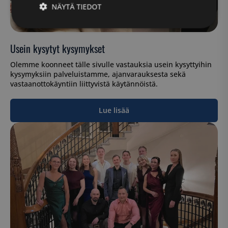
NÄYTÄ TIEDOT
Ehdottomasti
Suorituskyvylliset
välttämättömät
Usein kysytyt kysymykset
Olemme koonneet tälle sivulle vastauksia usein kysyttyihin
kysymyksiin palveluistamme, ajanvarauksesta sekä
Kohdentavat
Toiminnalliset
vastaanottokäyntiin liittyvistä käytännöistä.
Lue lisää
Luokittelemattomat
Ehdottomasti välttämättömät
Suorituskyvylliset
Kohdentavat
Toiminnalliset
Luokittelemattomat