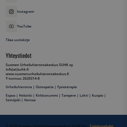
Instagram
__cf_bm
Cloudflare Inc.
YouTube
.hubspot.com
Tilaa uutiskirje
Yhteystiedot
__cf_bm
Cloudflare Inc.
Suomen Urheiluhierontakeskus SUHK oy
.hubspotusercontent-eu1.net
info(at)suhk.fi
www.suomenurheiluhierontakeskus.fi
Y-tunnus: 2620314-8
Urheiluhieronta
|
Osteopatia
|
Fysioterapia
Espoo
|
Helsinki
|
Kirkkonummi
|
Tampere
|
Lahti
|
Kuopio
|
Seinäjoki
|
Vantaa
__cf_bm
Cloudflare Inc.
.hs-scripts.com
© 2026 Suomen Urheiluhierontakeskus SUHK Oy |
Toimitusehdot
|