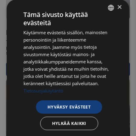
×
Tämä sivusto käyttää
evästeitä
FINNISH
Hinnasto
Käytämme evästeitä sisällön, mainosten
ENGLISH
personointiin ja liikenteemme
Tältä sivulta löydät ajantasaiset hinnat kaikille SUHKin
analysointiin. Jaamme myös tietoja
palveluille, kuten hieronnalle, urheiluhieronnalle,
fysioterapialle ja osteopatialle.
sivustomme käytöstäsi mainos- ja
analytiikkakumppaneidemme kanssa,
jotka voivat yhdistää ne muihin tietoihin,
Lue lisää
jotka olet heille antanut tai joita he ovat
keränneet käyttäessäsi palveluitaan.
Tietosuojakäytäntö
HYVÄKSY EVÄSTEET
HYLKÄÄ KAIKKI