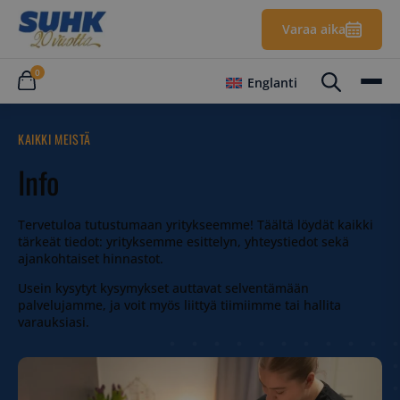
Varaa aika
0
Englanti
KAIKKI MEISTÄ
Info
Tervetuloa tutustumaan yritykseemme! Täältä löydät kaikki
tärkeät tiedot: yrityksemme esittelyn, yhteystiedot sekä
ajankohtaiset hinnastot.
Usein kysytyt kysymykset auttavat selventämään
palvelujamme, ja voit myös liittyä tiimiimme tai hallita
varauksiasi.