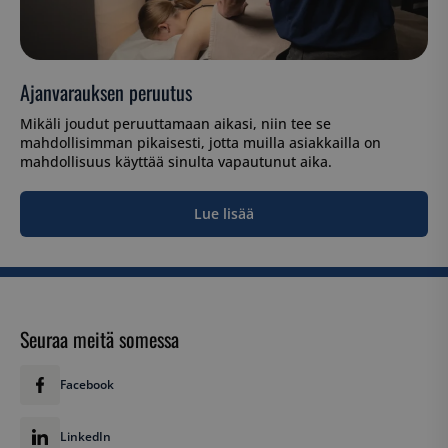
Ajanvarauksen peruutus
CookieScriptConsent
CookieScript
Mikäli joudut peruuttamaan aikasi, niin tee se
www.suomenurheiluhierontakeskus
mahdollisimman pikaisesti, jotta muilla asiakkailla on
mahdollisuus käyttää sinulta vapautunut aika.
Lue lisää
VISITOR_PRIVACY_METADATA
YouTube
.youtube.com
Seuraa meitä somessa
Facebook
LinkedIn