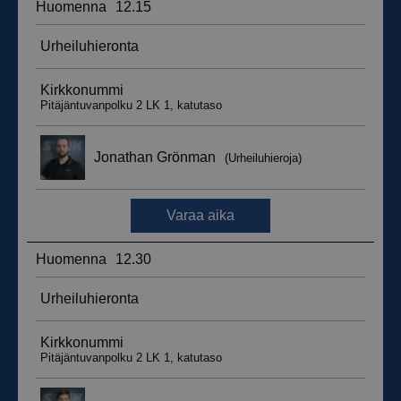
_ga_WT0HQVJ25Y
.suomenurheiluhierontakeskus.fi
1 vuosi 
kuukaus
__hstc
5 kuukautt
HubSpot Inc.
viikkoa
.suomenurheiluhierontakeskus.fi