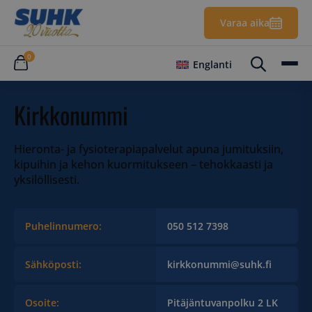
Varaa aika
0
Englanti
Kirkkonummi
Hieronta- ja fysioterapiapalvelut apuna jumituksiin,
kipuihin ja kehon kuormitukseen – tehokkaasti ja
yksilöllisesti.
Puhelinnumero:
050 512 7398
Sähköposti:
kirkkonummi@suhk.fi
Osoite:
Pitäjäntuvanpolku 2 LK