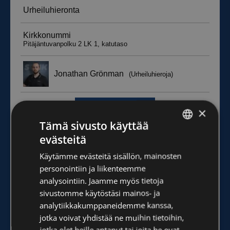
×
Tämä sivusto käyttää
evästeitä
FINNISH
Käytämme evästeitä sisällön, mainosten
ENGLISH
personointiin ja liikenteemme
analysointiin. Jaamme myös tietoja
sivustomme käytöstäsi mainos- ja
analytiikkakumppaneidemme kanssa,
jotka voivat yhdistää ne muihin tietoihin,
jotka olet heille antanut tai joita he ovat