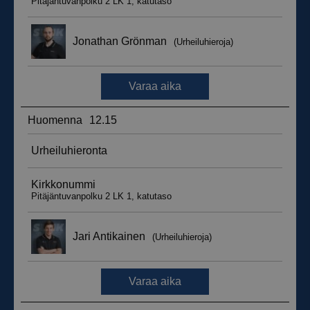
__hssrc
Istunto
HubSpot Inc.
.suomenurheiluhierontakeskus.fi
sbjs_migrations
.suomenurheiluhierontakeskus.fi
Istunto
sbjs_udata
.suomenurheiluhierontakeskus.fi
Istunto