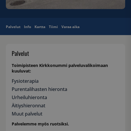
Palvelut
Info
Kartta
Tiimi
Varaa aika
Palvelut
Toimipisteen Kirkkonummi palveluvalikoimaan
kuuluvat:
Fysioterapia
Purentalihasten hieronta
Urheiluhieronta
Äitiyshieronnat
Muut palvelut
Palvelemme myös ruotsiksi.