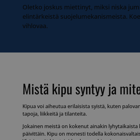
Oletko joskus miettinyt, miksi niska jum
elintärkeistä suojelumekanismeista. Ko
vihlovaa.
Mistä kipu syntyy ja mite
Kipua voi aiheutua erilaisista syistä, kuten palo
tapoja, liikkeitä ja tilanteita.
Jokainen meistä on kokenut ainakin lyhytaikaista k
päivittäin. Kipu on monesti todella kokonaisvaltaist