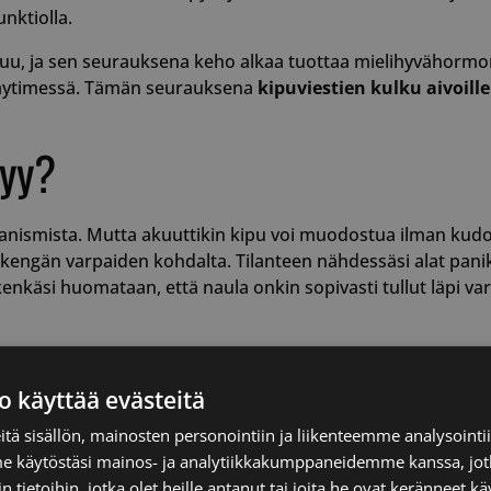
unktiolla.
, ja sen seurauksena keho alkaa tuottaa mielihyvähormone
käytimessä. Tämän seurauksena
kipuviestien kulku aivoill
syy?
kanismista. Mutta akuuttikin kipu voi muodostua ilman kud
 kengän varpaiden kohdalta. Tilanteen nähdessäsi alat panik
enkäsi huomataan, että naula onkin sopivasti tullut läpi va
tuu?
o käyttää evästeitä
essoivat näköhavainnon ja muodostavat kivun suojareaktio
aniikki ja stressi, jotka vain lisäävät kivun voimakkuutta. Se
tä sisällön, mainosten personointiin ja liikenteemme analysoint
me käytöstäsi mainos- ja analytiikkakumppaneidemme kanssa, jot
 tietoihin, jotka olet heille antanut tai joita he ovat keränneet kä