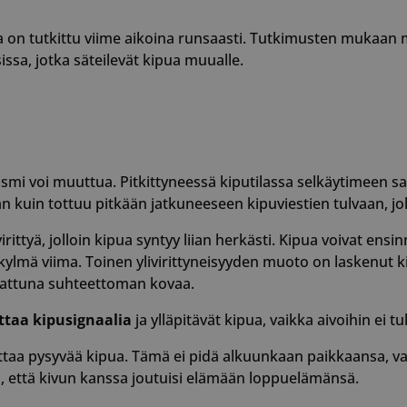
raportteja ver
käytöstä.
ita on tutkittu viime aikoina runsaasti. Tutkimusten mukaan m
29 minuuttia
Tätä evästettä
Cloudflare Inc.
ssa, jotka säteilevät kipua muualle.
56 sekuntia
erottamaan ihm
.usemessages.com
on hyödyllistä 
jotta voidaan 
raportteja ver
käytöstä.
Google tietos
29 minuuttia
Tätä evästettä
Cloudflare Inc.
57 sekuntia
erottamaan ihm
.hsappstatic.net
on hyödyllistä 
jotta voidaan 
mi voi muuttua. Pitkittyneessä kiputilassa selkäytimeen sa
raportteja ver
kuin tottuu pitkään jatkuneeseen kipuviestien tulvaan, jollo
käytöstä.
nt
4 viikkoa 2
Cookie-Script.
CookieScript
ittyä, jolloin kipua syntyy liian herkästi. Kipua voivat ensin
päivää
tätä evästettä 
www.suomenurheiluhierontakeskus.fi
suostumusaset
 kylmä viima. Toinen ylivirittyneisyyden muoto on laskenut
muistamiseen.
rattuna suhteettoman kovaa.
että Cookie-Sc
evästebanneri t
ottaa kipusignaalia
ja ylläpitävät kipua, vaikka aivoihin ei tu
METADATA
5 kuukautta 4
Tätä evästettä
YouTube
viikkoa
tallentamaan 
.youtube.com
ja tietosuojava
ittaa pysyvää kipua. Tämä ei pidä alkuunkaan paikkaansa, 
vuorovaikutuks
kanssa. Se tall
ta, että kivun kanssa joutuisi elämään loppuelämänsä.
suostumuksesta
tietosuojakäytä