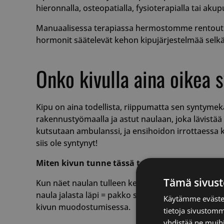
hieronnalla, osteopatialla, fysioterapialla tai akup
Manuaalisessa terapiassa hermostomme rentoutuu
hormonit säätelevät kehon kipujärjestelmää sel
Onko kivulla aina oikea 
Kipu on aina todellista, riippumatta sen syntyme
rakennustyömaalla ja astut naulaan, joka lävistää
kutsutaan ambulanssi, ja ensihoidon irrottaessa k
siis ole syntynyt!
Miten kivun tunne tässä tapauksessa muodos
Tämä sivust
Kun näet naulan tulleen kengän läpi, aivot pros
naula jalasta läpi = pakko sattua. Mukana tulevat p
Käytämme evästei
kivun muodostumisessa.
tietoja sivustom
yhdistää ne muihin