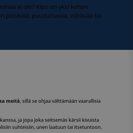
ammaa ei ole? Kipu on yksi kehon
pistävää, puuduttavaa, viiltävää tai
aa meitä
, sillä se ohjaa välttämään vaarallisia
anssa, ja jopa joka seitsemäs kärsii kivuista
lisiin suhteisiin, unen laatuun tai itsetuntoon.