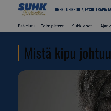
URHEILUHIERONTA, FYSIOTERAPIA JA
Palvelut
Toimipisteet
Suhkilaiset
Ajanv
Mistä kipu johtuu