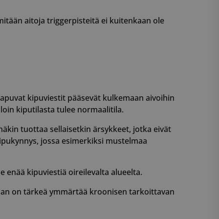
kkosivuston
itään aitoja triggerpisteitä ei kuitenkaan ole
 käytetään
iset ja botit. Tämä
verkkosivustolle,
tehdä päteviä
kkosivuston
uojakäytäntöön
 käytetään
iset ja botit. Tämä
verkkosivustolle,
tehdä päteviä
apuvat kipuviestit pääsevät kulkemaan aivoihin
kkosivuston
in kiputilasta tulee normaalitila.
com-palvelu käyttää
näkin tuottaa sellaisetkin ärsykkeet, jotka eivät
vierailijaevästeiden
usten
 kipukynnys, jossa esimerkiksi mustelmaa
 On välttämätöntä,
ript.com-
oimii oikein.
le enää kipuviestiä oireilevalta alueelta.
 käytetään
käyttäjän suostumus
lintoja
vaan on tärkeä ymmärtää kroonisen tarkoittavan
esta sivuston
entaa tietoja kävijän
 erilaisiin
ntöihin ja -