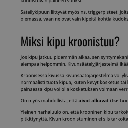
kohdistuvan paineen vuoksi.
Säteilykipuun liittyvät myös ns. triggerpisteet, jo
__cf_bm
olemassa, vaan ne ovat vain kipeitä kohtia kudoksi
Miksi kipu kroonistuu?
__cf_bm
Jos kipu jatkuu pidemmän aikaa, sen syntymekanis
aiempaa helpommin. Kivunsäätelyjärjestelmä ikään 
CookieScriptConse
Kroonisessa kivussa kivunsäätöjärjestelmä voi ylivir
normaalisti tuota kipua, kuten kevyt kosketus tai
painaessa kipu voi olla kosketuksen voimaan ver
On myös mahdollista, että
aivot alkavat itse tu
VISITOR_PRIVACY_
Yleinen harhaluulo on, että krooninen kipu tarko
pitkittynyttä. Kivun kroonistuminen ei siis tarkoi