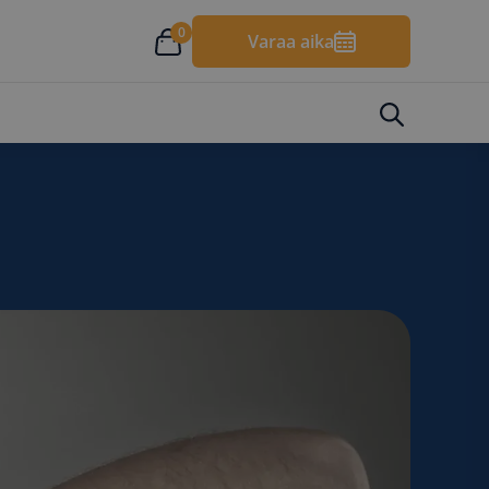
0
Varaa aika