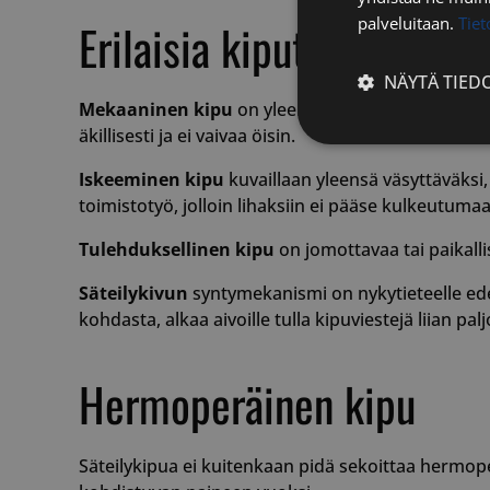
palveluitaan.
Tie
Erilaisia kiputyyppejä
NÄYTÄ TIED
Mekaaninen kipu
on yleensä pistemäisen tarkka. 
äkillisesti ja ei vaivaa öisin.
Ehdottomasti
välttämättömä
Iskeeminen kipu
kuvaillaan yleensä väsyttäväksi,
toimistotyö, jolloin lihaksiin ei pääse kulkeutum
Tulehduksellinen kipu
on jomottavaa tai paikalli
Säteilykivun
syntymekanismi on nykytieteelle ed
kohdasta, alkaa aivoille tulla kipuviestejä liian p
Ehdottomasti 
Ehdottomasti välttäm
tilinhallinnan. Sivus
Hermoperäinen kipu
Nimi
__cf_bm
Säteilykipua ei kuitenkaan pidä sekoittaa hermoper