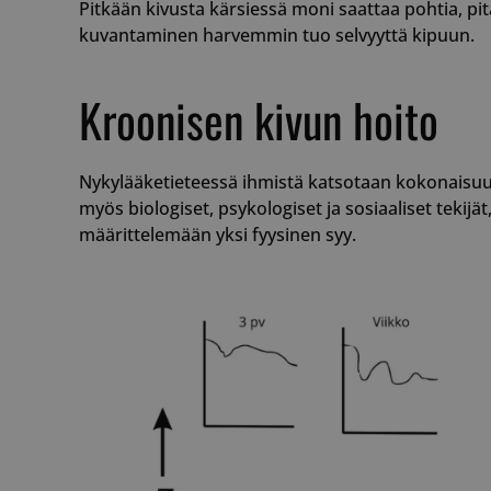
Pitkään kivusta kärsiessä moni saattaa pohtia, p
kuvantaminen harvemmin tuo selvyyttä kipuun.
__cf_bm
Kroonisen kivun hoito
Nykylääketieteessä ihmistä katsotaan kokonaisuuten
__cf_bm
myös biologiset, psykologiset ja sosiaaliset tekijät
määrittelemään yksi fyysinen syy.
__cf_bm
__cf_bm