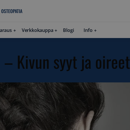
 OSTEOPATIA
araus
Verkkokauppa
Blogi
Info
 – Kivun syyt ja oireet