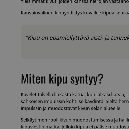
Yleisimmät kivut, joiden kanssa hierojan vastaanot
Kansainvälinen kipuyhdistys kuvailee kipua seuraav
”Kipu on epämiellyttävä aisti- ja tunn
Miten kipu syntyy?
Kävelet talvella liukasta katua, kun jalkasi lipeää,
sähköisen impulssin kohti selkäydintä. Sieltä her
impulssin ja muodostavat kivun selän alueelle.
Selkäytimen rooli kivun muodostumisessa ja hallin
kipuviestin matka, jolloin kipua ei pääse muodos