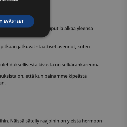
Y EVÄSTEET
n käden nostamisessa. Kiputila alkaa yleensä
ittelemattomat
pitkään jatkuvat staattiset asennot, kuten
 tulehduksellisesta kivusta on selkärankareuma.
muksista on, että kun painamme kipeästä
an.
ittelemattomat
autumisen ja
 käytetään
iset ja botit. Tämä
ihin. Näissä säteily raajoihin on yleistä hermoon
verkkosivustolle,
tehdä päteviä