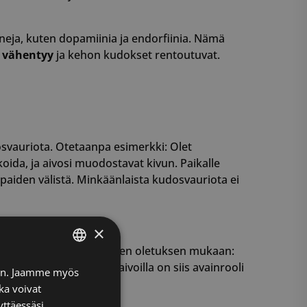
ja, kuten dopamiinia ja endorfiinia. Nämä
e vähentyy
ja kehon kudokset rentoutuvat.
osvauriota. Otetaanpa esimerkki: Olet
oida, ja aivosi muodostavat kivun. Paikalle
rpaiden välistä. Minkäänlaista kudosvauriota ei
×
na. Kipu muodostuu aivojen oletuksen mukaan:
lkäytimen lisäksi myös aivoilla on siis avainrooli
FINNISH
iin. Jaamme myös
ka voivat
ENGLISH
yttäessäsi