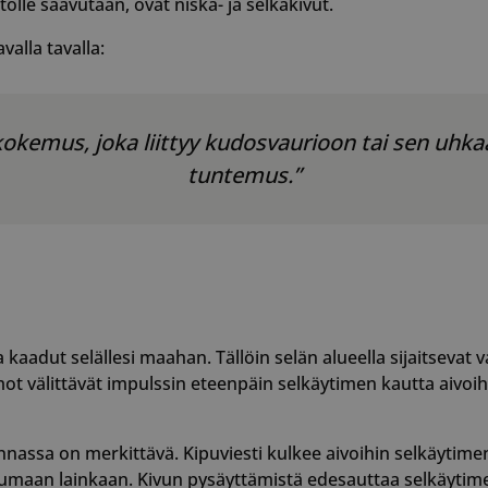
olle saavutaan, ovat niska- ja selkäkivut.
alla tavalla:
ekokemus, joka liittyy kudosvaurioon tai sen uhka
tuntemus.”
 ja kaadut selällesi maahan. Tällöin selän alueella sijaitseva
mot välittävät impulssin eteenpäin selkäytimen kautta aivo
nassa on merkittävä. Kipuviesti kulkee aivoihin selkäytime
tumaan lainkaan. Kivun pysäyttämistä edesauttaa selkäytime