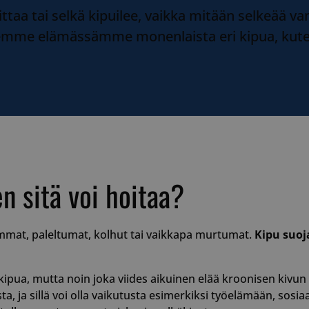
ittaa tai selkä kipuilee, vaikka mitään selkeää v
emme elämässämme monenlaista eri kipua, kuten 
n sitä voi hoitaa?
vammat, paleltumat, kolhut tai vaikkapa murtumat.
Kipu suoj
ipua, mutta noin joka viides aikuinen elää kroonisen kivun k
a, ja sillä voi olla vaikutusta esimerkiksi työelämään, sosiaa