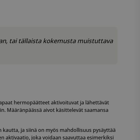
an, tai tällaista kokemusta muistuttava
t vapaat hermopäätteet aktivoituvat ja lähettävät
ihin. Määränpäässä aivot käsittelevät saamansa
n kautta, ja siinä on myös mahdollisuus pysäyttää
n aktivaatio, joka voidaan saavuttaa esimerkiksi