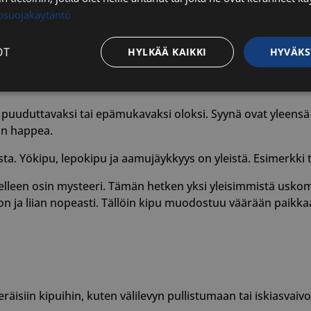
tosuojakäytäntö
OT
HYLKÄÄ KAIKKI
HYVÄKS
Tyypillistä on kivun tunne jossain tietyssä liikkeessä, kute
Suorituskyvylliset
Kohdentavat
Toiminnalliset
Luok
t
 puuduttavaksi tai epämukavaksi oloksi. Syynä ovat yleensä 
aan happea.
sta. Yökipu, lepokipu ja aamujäykkyys on yleistä. Esimerkki
elleen osin mysteeri. Tämän hetken yksi yleisimmistä usko
aljon ja liian nopeasti. Tällöin kipu muodostuu väärään paikka
välttämättömät
Suorituskyvylliset
Kohdentavat
Toiminnalliset
Luok
ättömät evästeet mahdollistavat verkkosivuston perustoiminnot, kuten käyttäjän kirj
toa ei voida käyttää oikein ilman ehdottoman välttämättömiä evästeitä.
Palveluntarjoaja / Verkkotunnus
Päättymisaika
Kuvaus
29 minuuttia
Tätä evästettä
Cloudflare Inc.
56 sekuntia
erottamaan ihm
äisiin kipuihin, kuten välilevyn pullistumaan tai iskiasvaivo
.hs-analytics.net
on hyödyllistä 
jotta voidaan 