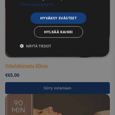
Tietosuojakäytäntö
HYVÄKSY EVÄSTEET
HYLKÄÄ KAIKKI
NÄYTÄ TIEDOT
Ehdottomasti
Suorituskyvylliset
välttämättömät
Urheiluhieronta 60min
€
65,00
Kohdentavat
Toiminnalliset
Siirry ostamaan
Luokittelemattomat