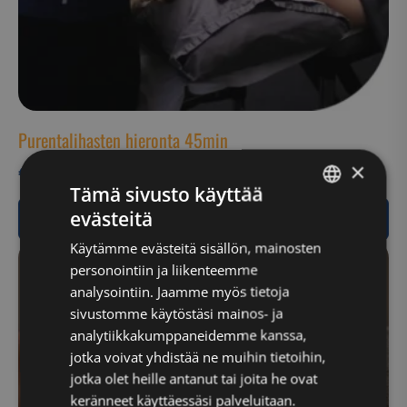
Purentalihasten hieronta 45min
×
€
60,00
Tämä sivusto käyttää
evästeitä
Siirry ostamaan
FINNISH
Käytämme evästeitä sisällön, mainosten
ENGLISH
personointiin ja liikenteemme
analysointiin. Jaamme myös tietoja
sivustomme käytöstäsi mainos- ja
analytiikkakumppaneidemme kanssa,
jotka voivat yhdistää ne muihin tietoihin,
jotka olet heille antanut tai joita he ovat
keränneet käyttäessäsi palveluitaan.