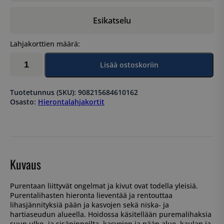
Esikatselu
Lahjakorttien määrä:
Purentalihasten
Lisää ostoskoriin
hieronta
60
min
Tuotetunnus (SKU):
908215684610162
ensikäynti
Osasto:
Hierontalahjakortit
määrä
Kuvaus
Purentaan liittyvät ongelmat ja kivut ovat todella yleisiä.
Purentalihasten hieronta lieventää ja rentouttaa
lihasjännityksiä pään ja kasvojen sekä niska- ja
hartiaseudun alueella. Hoidossa käsitellään puremalihaksia
suun ulko- ja sisäpinnoilta, kasvojen ja pään alue, kaulan ja