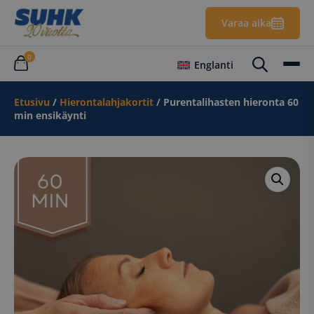
Varaa aika
0
Englanti
Etusivu
/
Hierontalahjakortit
/ Purentalihasten hieronta 60
min ensikäynti