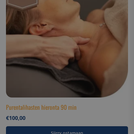
Ehdottomasti välttämättömät
Suorituskyvylliset
Kohdentavat
Toiminnalliset
Luokittelemattomat
Ehdottomasti välttämättömät evästeet
mahdollistavat verkkosivuston perustoiminnot,
kuten käyttäjän kirjautumisen ja tilinhallinnan.
Sivustoa ei voida käyttää oikein ilman ehdottoman
välttämättömiä evästeitä.
Nimi
Palveluntarjoaja / Verkkotunnus
__cf_bm
Cloudflare Inc.
.hs-analytics.net
Purentalihasten hieronta 90 min
€
100,00
Siirry ostamaan
__cf_bm