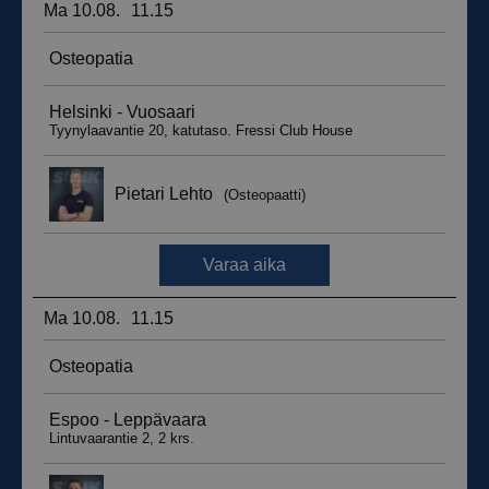
__hssrc
Istunto
HubSpot Inc.
.suomenurheiluhierontakeskus.fi
sbjs_migrations
.suomenurheiluhierontakeskus.fi
Istunto
sbjs_udata
.suomenurheiluhierontakeskus.fi
Istunto