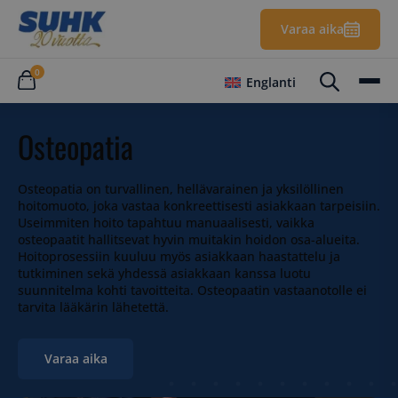
Varaa aika
0
Englanti
Osteopatia
Osteopatia on turvallinen, hellävarainen ja yksilöllinen
hoitomuoto, joka vastaa konkreettisesti asiakkaan tarpeisiin.
Useimmiten hoito tapahtuu manuaalisesti, vaikka
osteopaatit hallitsevat hyvin muitakin hoidon osa-alueita.
Hoitoprosessiin kuuluu myös asiakkaan haastattelu ja
tutkiminen sekä yhdessä asiakkaan kanssa luotu
suunnitelma kohti tavoitteita. Osteopaatin vastaanotolle ei
tarvita lääkärin lähetettä.
Varaa aika