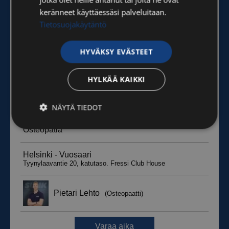
keränneet käyttäessäsi palveluitaan.
Tietosuojakäytäntö
HYVÄKSY EVÄSTEET
HYLKÄÄ KAIKKI
NÄYTÄ TIEDOT
Ehdottomasti
Suorituskyvylliset
välttämättömät
Kohdentavat
Toiminnalliset
Luokittelemattomat