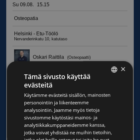
×
Tämä sivusto käyttää
evästeitä
FINNISH
Käytämme evästeitä sisällön, mainosten
ENGLISH
personointiin ja liikenteemme
analysointiin. Jaamme myös tietoja
sivustomme käytöstäsi mainos- ja
analytiikkakumppaneidemme kanssa,
jotka voivat yhdistää ne muihin tietoihin,
jotka olet heille antanut tai joita he ovat