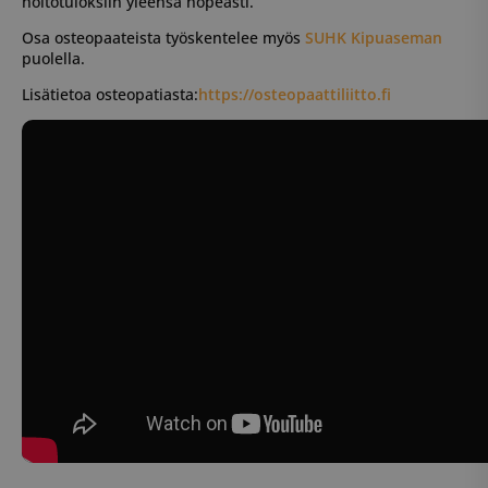
hoitotuloksiin yleensä nopeasti.
Osa osteopaateista työskentelee myös
SUHK Kipuaseman
puolella.
Lisätietoa osteopatiasta:
https://osteopaattiliitto.fi