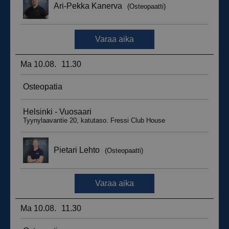
_ga_WT0HQVJ25Y
.suomenurheiluhierontakeskus.fi
1 vuosi 
kuukaus
__hstc
5 kuukautt
HubSpot Inc.
viikkoa
.suomenurheiluhierontakeskus.fi