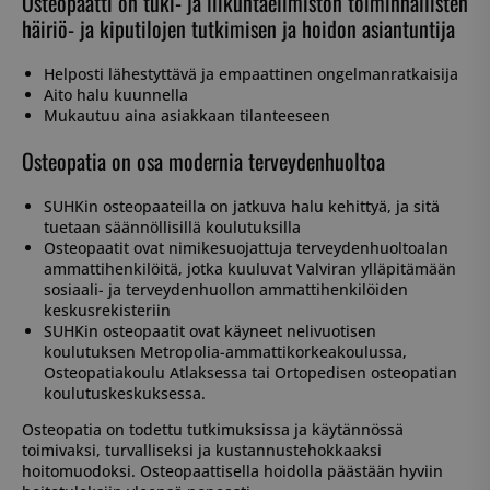
Osteopaatti on tuki- ja liikuntaelimistön toiminnallisten
häiriö- ja kiputilojen tutkimisen ja hoidon asiantuntija
Helposti lähestyttävä ja empaattinen ongelmanratkaisija
Aito halu kuunnella
Mukautuu aina asiakkaan tilanteeseen
Osteopatia on osa modernia terveydenhuoltoa
SUHKin osteopaateilla on jatkuva halu kehittyä, ja sitä
tuetaan säännöllisillä koulutuksilla
Osteopaatit ovat nimikesuojattuja terveydenhuoltoalan
ammattihenkilöitä, jotka kuuluvat Valviran ylläpitämään
sosiaali- ja terveydenhuollon ammattihenkilöiden
keskusrekisteriin
SUHKin osteopaatit ovat käyneet nelivuotisen
koulutuksen Metropolia-ammattikorkeakoulussa,
Osteopatiakoulu Atlaksessa tai Ortopedisen osteopatian
koulutuskeskuksessa.
Osteopatia on todettu tutkimuksissa ja käytännössä
toimivaksi, turvalliseksi ja kustannustehokkaaksi
hoitomuodoksi. Osteopaattisella hoidolla päästään hyviin