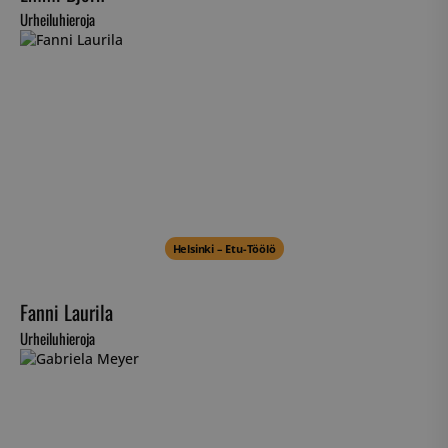
Urheiluhieroja
Helsinki – Etu-Töölö
Fanni Laurila
Urheiluhieroja