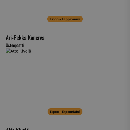
Espoo – Leppävaara
Ari-Pekka Kanerva
Osteopaatti
Espoo – Espoonlahti
Atte Kivelä