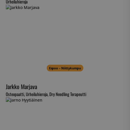
Urheiluhieroja
__hssc
29
HubSpot Inc.
minutes
.suomenurheiluhierontakeskus.fi
59
seconds
sbjs_current_add
.suomenurheiluhierontakeskus.fi
Session
Espoo – Niittykumpu
Jarkko Marjava
Osteopaatti, Urheiluhieroja, Dry Needling Terapeutti
__hssrc
Session
HubSpot Inc.
.suomenurheiluhierontakeskus.fi