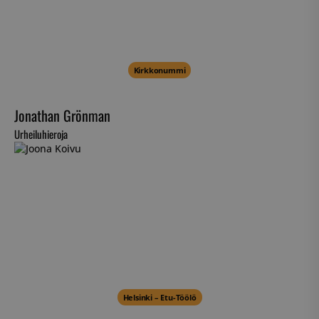
Kirkkonummi
Jonathan Grönman
Urheiluhieroja
Helsinki – Etu-Töölö