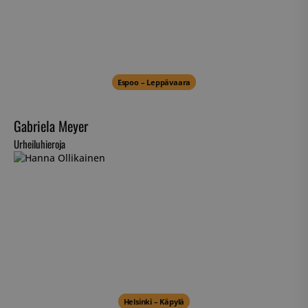
Espoo – Leppävaara
Gabriela Meyer
Urheiluhieroja
Helsinki – Käpylä