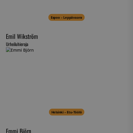
Espoo – Leppävaara
Emil Wikström
Urheiluhieroja
Helsinki – Etu-Töölö
Emmi Björn