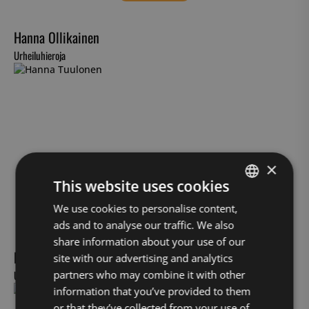
Hanna Ollikainen
Urheiluhieroja
×
This website uses cookies
FINNISH
We use cookies to personalise content,
Helsinki – Etu-Töölö
ads and to analyse our traffic. We also
ENGLISH
share information about your use of our
Hanna Tuulonen
site with our advertising and analytics
Urheiluhieroja
partners who may combine it with other
information that you’ve provided to them
or that they’ve collected from your use of