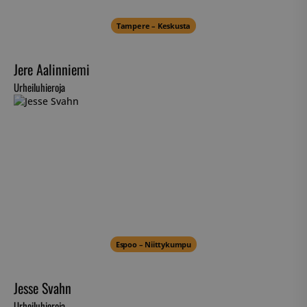
Tampere – Keskusta
Jere Aalinniemi
Urheiluhieroja
Espoo – Niittykumpu
Jesse Svahn
Urheiluhieroja