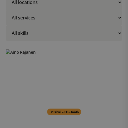
Helsinki – Etu-Töölö