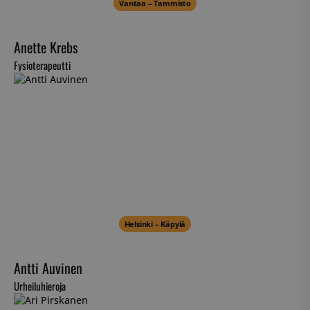
Vantaa – Tammisto
Anette Krebs
Fysioterapeutti
Helsinki – Käpylä
Antti Auvinen
Urheiluhieroja