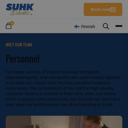
Book now
0
Finnish
MEET OUR TEAM
Personnel
Our team consists of trained massage therapists,
physiotherapists, and osteopaths who work closely together
to provide our clients with the best possible treatment
experience. The commitment of our staff to high-quality
customer service is evident in their daily work and makes
SUHK a unique work community. Get to know our team and
read what our professionals say about working at SUHK.