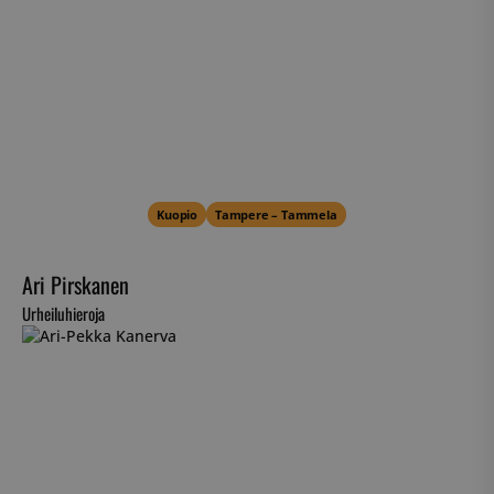
Kuopio
Tampere – Tammela
Ari Pirskanen
Urheiluhieroja