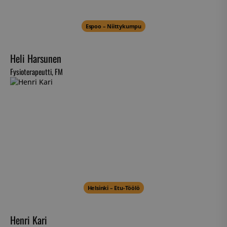
Strictly necessary
Performance
Targeting
Functionality
Unclassified
Espoo – Niittykumpu
Strictly necessary cookies allow core website
functionality such as user login and account
Heli Harsunen
management. The website cannot be used properly
without strictly necessary cookies.
Fysioterapeutti, FM
Name
Provider / Domain
__cf_bm
Cloudflare Inc.
.hs-analytics.net
__cf_bm
Cloudflare Inc.
.usemessages.com
Helsinki – Etu-Töölö
Henri Kari