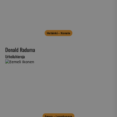
Helsinki – Konala
Donald Raduma
Urheiluhieroja
Espoo – Leppävaara