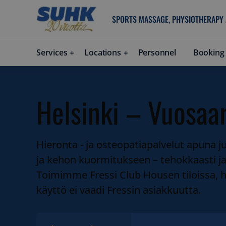
SPORTS MASSAGE, PHYSIOTHERAPY
Services
Locations
Personnel
Booking
Helsinki – Vuosaar
Hieronta - ja osteopatiapalvelut apuna ju
ja kehon kuormitukseen – tehokkaasti ja y
Toimimme Fressi Club Housen tiloissa, 
käyttö ei vaadi Fressin asiakkuutta.