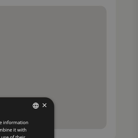
×
FINNISH
re information
mbine it with
ENGLISH
use of their