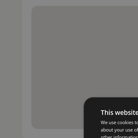
This websit
We use cookies to
about your use of
other information