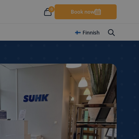
0
Book now
Finnish