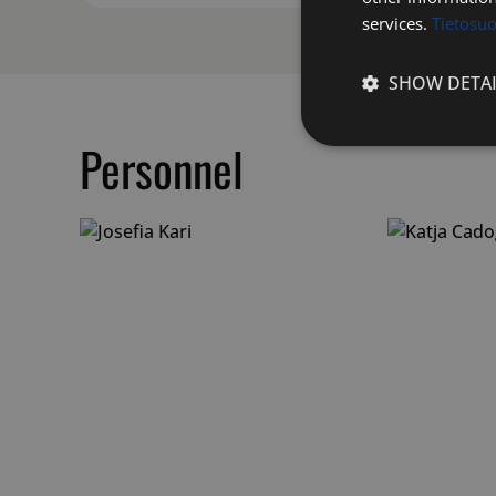
services.
Tietosu
SHOW DETAI
Personnel
Strictly
necessary
Strictly necessary c
used properly without
Name
__cf_bm