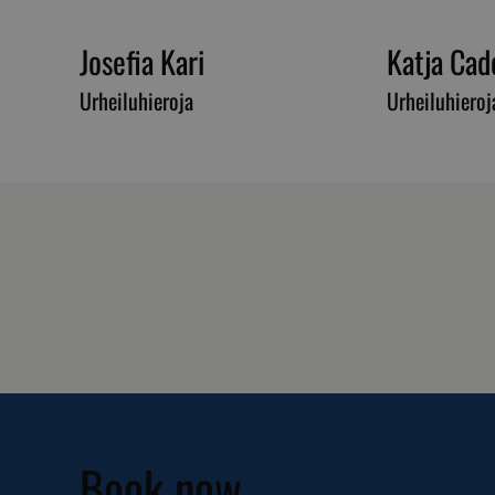
__cf_bm
Josefia Kari
Katja Cad
Urheiluhieroja
Urheiluhieroj
__cf_bm
CookieScriptConse
VISITOR_PRIVACY_
Book now