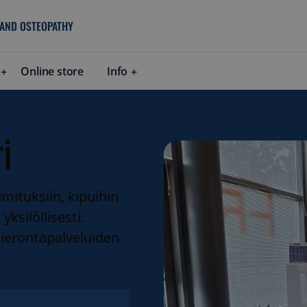
 AND OSTEOPATHY
Online store
Info
i
mituksiin, kipuihin
ksilöllisesti.
hierontapalveluiden