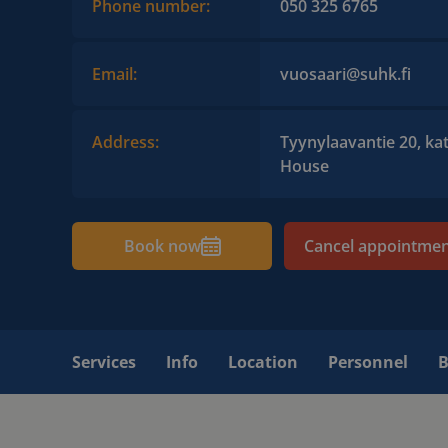
Phone number:
050 325 6765
Email:
vuosaari@suhk.fi
Address:
Tyynylaavantie 20, kat
House
Book now
Cancel appointme
Services
Info
Location
Personnel
B