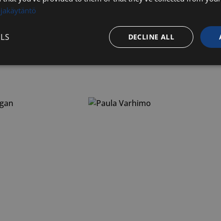
ojakäytäntö
LS
DECLINE ALL
Performance
Targeting
Functionality
Strictly necessary
Performance
Targeting
Functionality
Unclassifie
ookies allow core website functionality such as user login and account management. Th
 strictly necessary cookies.
Provider / Domain
Expiration
Description
29
Tätä evästettä kä
Cloudflare Inc.
minutes
ihmiset ja botit. 
.hs-analytics.net
56
verkkosivustolle, 
seconds
päteviä raportteja