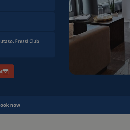
utaso. Fressi Club
nt
ook now