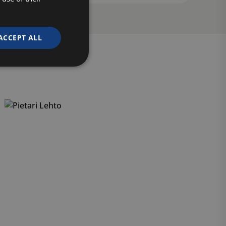
ACCEPT ALL
Unclassified
d
e website cannot be
ytetään erottamaan
Tämä on hyödyllistä
jotta voidaan tehdä
 verkkosivuston