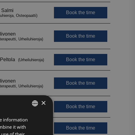
×
FINNISH
re information
mbine it with
ENGLISH
use of their