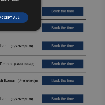
ACCEPT ALL
Unclassified
d
e website cannot be
ytetään erottamaan
Tämä on hyödyllistä
jotta voidaan tehdä
 verkkosivuston