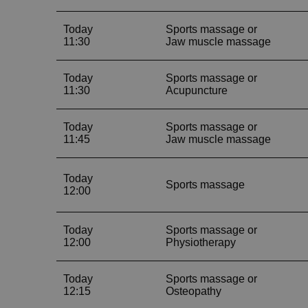
__cf_bm
__cf_bm
CookieScriptConse
VISITOR_PRIVACY_