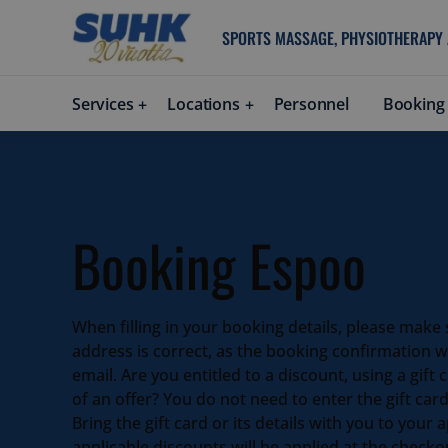
SPORTS MASSAGE, PHYSIOTHERAPY
Services
Locations
Personnel
Booking
Booking Espoo
When filling in your booking details, please make 
address is correct, as the booking confirmation wi
email. Are you entitled to a discount, using a gift
of an offer? You do not need to enter the gift car
Bring the gift card or its details with you to your
applicable discounts will be applied at the checkou