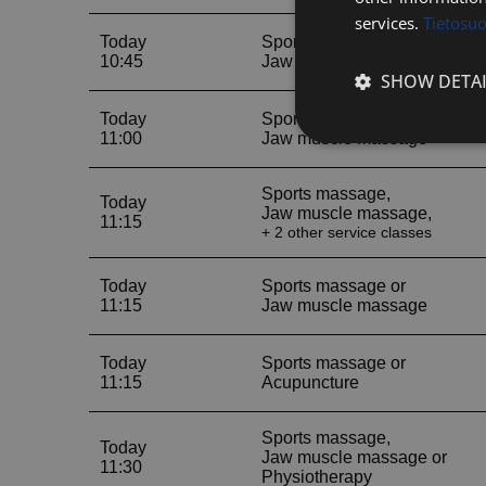
services.
Tietosu
SHOW DETAI
Strictly
necessary
Strictly necessary c
used properly without
Name
__cf_bm