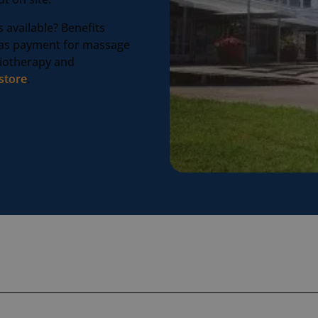
 available? Benefits
 as payment for massage
siotherapy and
 store
.