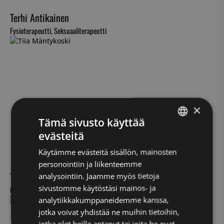
Terhi Antikainen
Fysioterapeutti, Seksuaaliterapeutti
×
Tämä sivusto käyttää
evästeitä
FINNISH
Käytämme evästeitä sisällön, mainosten
ENGLISH
personointiin ja liikenteemme
Tiia Mäntykoski
analysointiin. Jaamme myös tietoja
sivustomme käytöstäsi mainos- ja
Urheiluhieroja
analytiikkakumppaneidemme kanssa,
jotka voivat yhdistää ne muihin tietoihin,
jotka olet heille antanut tai joita he ovat