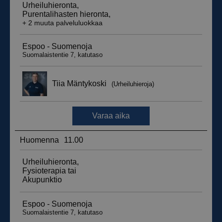
__hssrc
Istunto
HubSpot Inc.
.suomenurheiluhierontakeskus.fi
sbjs_migrations
.suomenurheiluhierontakeskus.fi
Istunto
sbjs_udata
.suomenurheiluhierontakeskus.fi
Istunto