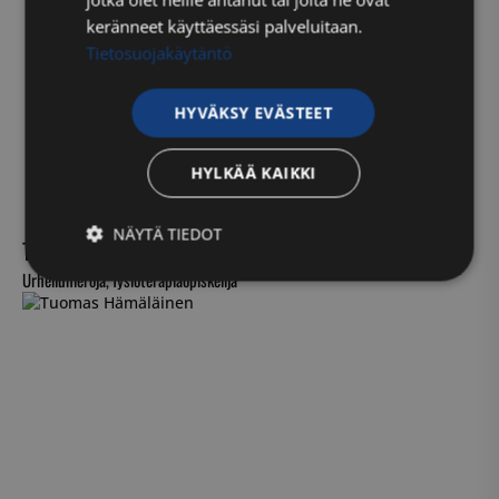
keränneet käyttäessäsi palveluitaan.
Tietosuojakäytäntö
HYVÄKSY EVÄSTEET
HYLKÄÄ KAIKKI
NÄYTÄ TIEDOT
Tommi Salmivirta
Urheiluhieroja, fysioterapiaopiskelija
Ehdottomasti
Suorituskyvylliset
välttämättömät
Kohdentavat
Toiminnalliset
Luokittelemattomat