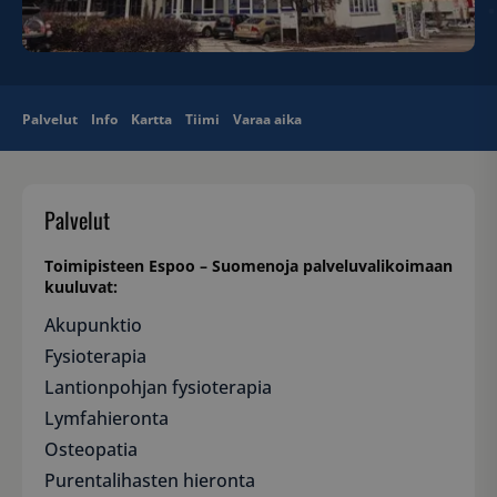
Palvelut
Info
Kartta
Tiimi
Varaa aika
Palvelut
Toimipisteen Espoo – Suomenoja palveluvalikoimaan
kuuluvat:
Akupunktio
Fysioterapia
Lantionpohjan fysioterapia
Lymfahieronta
Osteopatia
Purentalihasten hieronta