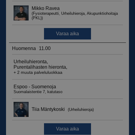
_ga_WT0HQVJ25Y
.suomenurheiluhierontakeskus.fi
1 vuosi 
kuukaus
__hstc
5 kuukautt
HubSpot Inc.
viikkoa
.suomenurheiluhierontakeskus.fi