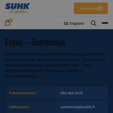
Varaa aika
0
Englanti
Espoo – Suomenoja
Suomenojan monipuolinen tiimi koostuu useista eri
ammattilaisista. Monipuoliset hieronta-, fysioterapia-
ja osteopatiapalvelut saman katon alta – apua
kipuihin, jumituksiin, loukkaantumisiin ja
ennaltaehkäisyyn.
Puhelinnumero:
050 464 5675
Sähköposti:
suomenoja@suhk.fi