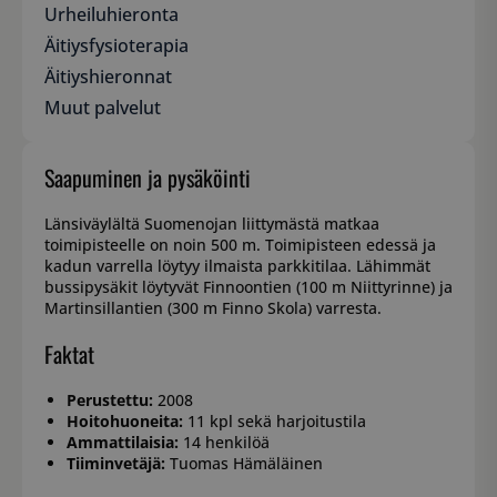
Urheiluhieronta
Äitiysfysioterapia
Äitiyshieronnat
Muut palvelut
Saapuminen ja pysäköinti
Länsiväylältä Suomenojan liittymästä matkaa
toimipisteelle on noin 500 m. Toimipisteen edessä ja
kadun varrella löytyy ilmaista parkkitilaa. Lähimmät
bussipysäkit löytyvät Finnoontien (100 m Niittyrinne) ja
Martinsillantien (300 m Finno Skola) varresta.
Faktat
Perustettu:
2008
Hoitohuoneita:
11 kpl sekä harjoitustila
Ammattilaisia:
14 henkilöä
Tiiminvetäjä:
Tuomas Hämäläinen