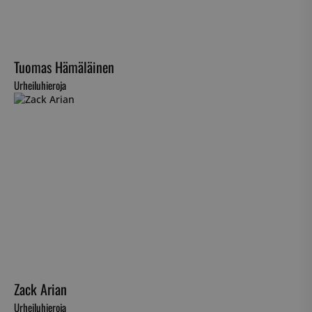
Tuomas Hämäläinen
Urheiluhieroja
Ehdottomasti välttämättömät
Suorituskyvylliset
Kohdentavat
Toiminnalliset
Luokittelemattomat
Ehdottomasti välttämättömät evästeet
mahdollistavat verkkosivuston perustoiminnot,
kuten käyttäjän kirjautumisen ja tilinhallinnan.
Sivustoa ei voida käyttää oikein ilman ehdottoman
välttämättömiä evästeitä.
Nimi
Palveluntarjoaja / Verkkotunnus
__cf_bm
Cloudflare Inc.
.hs-analytics.net
Zack Arian
Urheiluhieroja