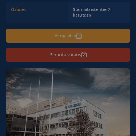
Osoite:
Suomalaistentie 7,
katutaso
Varaa aika
Peruuta varaus