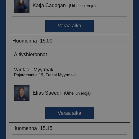
_ga_WT0HQVJ25Y
.suomenurheiluhierontakeskus.fi
1 vuosi 
kuukaus
__hstc
5 kuukautt
HubSpot Inc.
viikkoa
.suomenurheiluhierontakeskus.fi