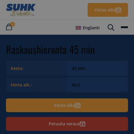
Varaa aika
0
Englanti
Raskaushieronta 45 min
Kesto:
45 Min
Hinta alk.:
60 €
Varaa aika
Peruuta varaus