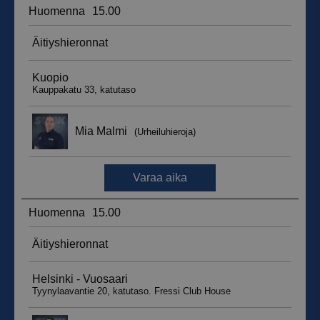
__hssrc
Istunto
HubSpot Inc.
.suomenurheiluhierontakeskus.fi
sbjs_migrations
.suomenurheiluhierontakeskus.fi
Istunto
sbjs_udata
.suomenurheiluhierontakeskus.fi
Istunto