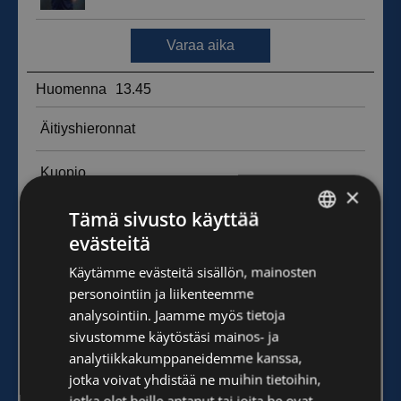
×
Tämä sivusto käyttää
evästeitä
FINNISH
Käytämme evästeitä sisällön, mainosten
ENGLISH
personointiin ja liikenteemme
analysointiin. Jaamme myös tietoja
sivustomme käytöstäsi mainos- ja
analytiikkakumppaneidemme kanssa,
jotka voivat yhdistää ne muihin tietoihin,
jotka olet heille antanut tai joita he ovat