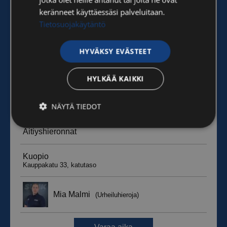
keränneet käyttäessäsi palveluitaan.
Tietosuojakäytäntö
HYVÄKSY EVÄSTEET
HYLKÄÄ KAIKKI
NÄYTÄ TIEDOT
Ehdottomasti
Suorituskyvylliset
välttämättömät
Kohdentavat
Toiminnalliset
Luokittelemattomat