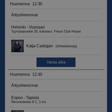
__hssrc
Istunto
HubSpot Inc.
.suomenurheiluhierontakeskus.fi
sbjs_migrations
.suomenurheiluhierontakeskus.fi
Istunto
sbjs_udata
.suomenurheiluhierontakeskus.fi
Istunto