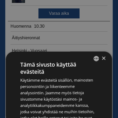
×
Tämä sivusto käyttää
evästeitä
FINNISH
Käytämme evästeitä sisällön, mainosten
ENGLISH
personointiin ja liikenteemme
analysointiin. Jaamme myös tietoja
sivustomme käytöstäsi mainos- ja
analytiikkakumppaneidemme kanssa,
jotka voivat yhdistää ne muihin tietoihin,
jotka olet heille antanut tai joita he ovat