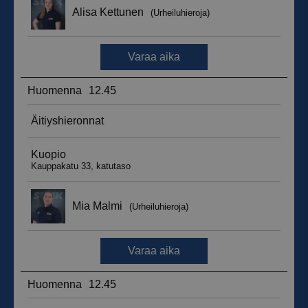
_ga_WT0HQVJ25Y
.suomenurheiluhierontakeskus.fi
1 vuosi 
kuukaus
__hstc
5 kuukautt
HubSpot Inc.
viikkoa
.suomenurheiluhierontakeskus.fi