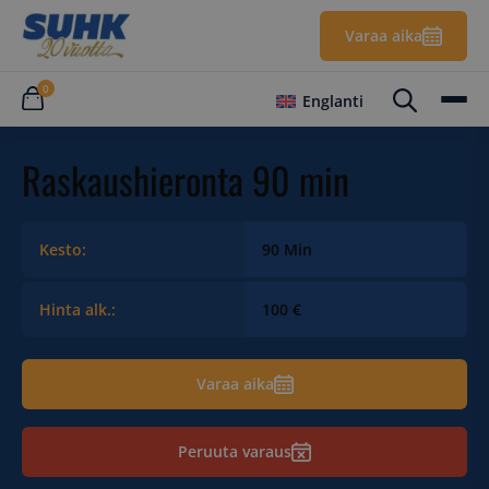
Varaa aika
0
Englanti
Raskaushieronta 90 min
Kesto:
90 Min
Hinta alk.:
100 €
Varaa aika
Peruuta varaus