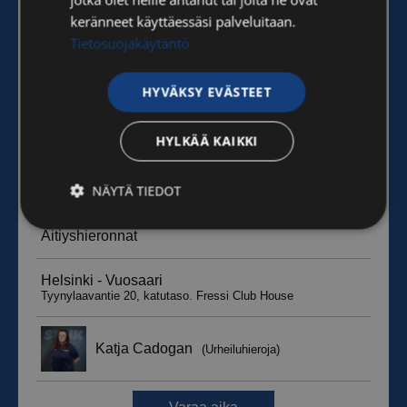
keränneet käyttäessäsi palveluitaan.
Tietosuojakäytäntö
HYVÄKSY EVÄSTEET
HYLKÄÄ KAIKKI
NÄYTÄ TIEDOT
Ehdottomasti
Suorituskyvylliset
välttämättömät
Kohdentavat
Toiminnalliset
Luokittelemattomat