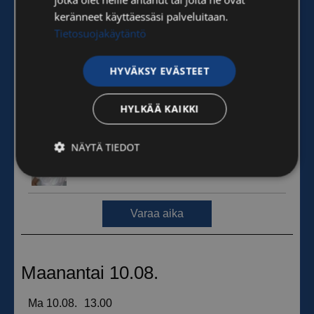
keränneet käyttäessäsi palveluitaan.
Tietosuojakäytäntö
HYVÄKSY EVÄSTEET
HYLKÄÄ KAIKKI
NÄYTÄ TIEDOT
Ehdottomasti
Suorituskyvylliset
välttämättömät
Kohdentavat
Toiminnalliset
Luokittelemattomat