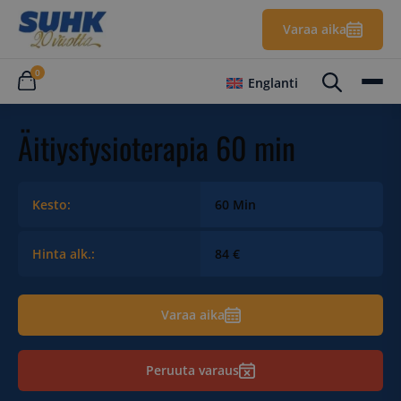
Varaa aika
0
Englanti
Äitiysfysioterapia 60 min
Kesto:
60 Min
Hinta alk.:
84 €
Varaa aika
Peruuta varaus