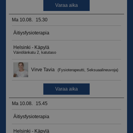
_ga_WT0HQVJ25Y
.suomenurheiluhierontakeskus.fi
1 vuosi 
kuukaus
__hstc
5 kuukautt
HubSpot Inc.
viikkoa
.suomenurheiluhierontakeskus.fi