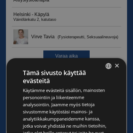
×
Tämä sivusto käyttää
evästeitä
FINNISH
Käytämme evästeitä sisällön, mainosten
ENGLISH
personointiin ja liikenteemme
analysointiin. Jaamme myös tietoja
sivustomme käytöstäsi mainos- ja
analytiikkakumppaneidemme kanssa,
jotka voivat yhdistää ne muihin tietoihin,
jotka olet heille antanut tai joita he ovat