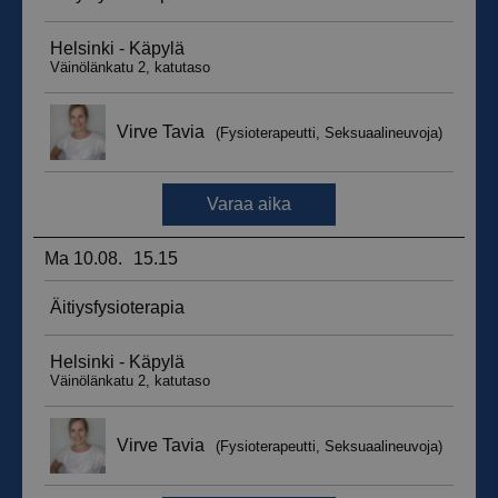
__hssrc
Istunto
HubSpot Inc.
.suomenurheiluhierontakeskus.fi
sbjs_migrations
.suomenurheiluhierontakeskus.fi
Istunto
sbjs_udata
.suomenurheiluhierontakeskus.fi
Istunto