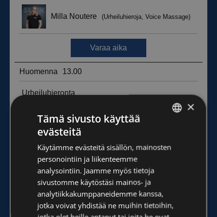
×
Tämä sivusto käyttää
evästeitä
FINNISH
Käytämme evästeitä sisällön, mainosten
ENGLISH
personointiin ja liikenteemme
analysointiin. Jaamme myös tietoja
sivustomme käytöstäsi mainos- ja
analytiikkakumppaneidemme kanssa,
jotka voivat yhdistää ne muihin tietoihin,
jotka olet heille antanut tai joita he ovat