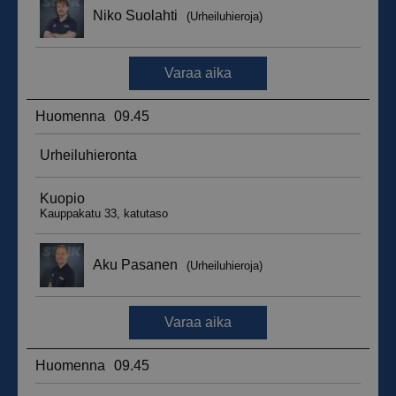
_ga_WT0HQVJ25Y
.suomenurheiluhierontakeskus.fi
1 vuosi 
kuukaus
__hstc
5 kuukautt
HubSpot Inc.
viikkoa
.suomenurheiluhierontakeskus.fi