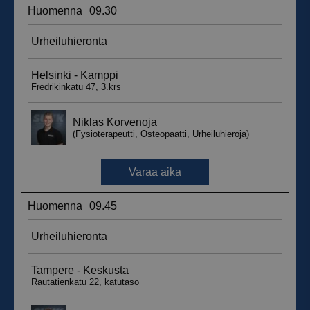
__hssrc
Istunto
HubSpot Inc.
.suomenurheiluhierontakeskus.fi
sbjs_migrations
.suomenurheiluhierontakeskus.fi
Istunto
sbjs_udata
.suomenurheiluhierontakeskus.fi
Istunto