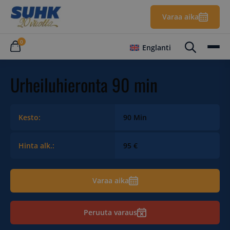
Varaa aika
0
Englanti
Urheiluhieronta 90 min
Kesto:
90 Min
Hinta alk.:
95 €
Varaa aika
Peruuta varaus