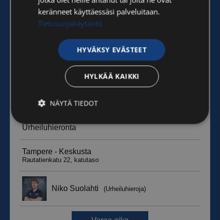
keränneet käyttäessäsi palveluitaan.
Tietosuojakäytäntö
HYVÄKSY EVÄSTEET
HYLKÄÄ KAIKKI
NÄYTÄ TIEDOT
Ehdottomasti
Suorituskyvylliset
välttämättömät
Kohdentavat
Toiminnalliset
Luokittelemattomat