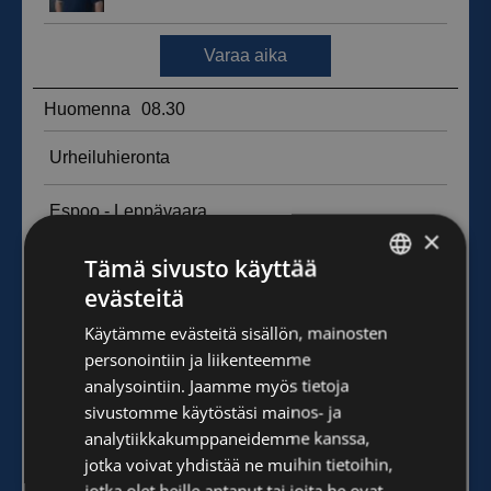
×
Tämä sivusto käyttää
evästeitä
FINNISH
Käytämme evästeitä sisällön, mainosten
ENGLISH
personointiin ja liikenteemme
analysointiin. Jaamme myös tietoja
sivustomme käytöstäsi mainos- ja
analytiikkakumppaneidemme kanssa,
jotka voivat yhdistää ne muihin tietoihin,
jotka olet heille antanut tai joita he ovat