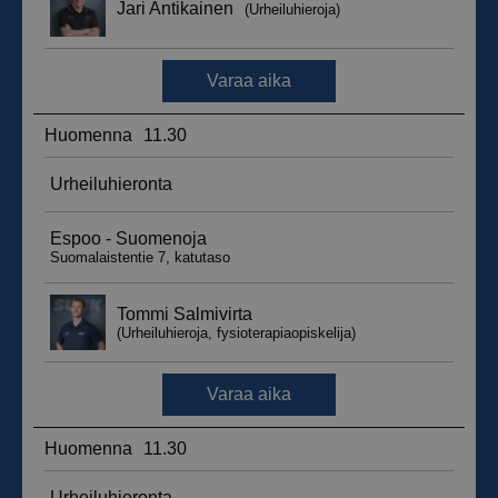
_ga_WT0HQVJ25Y
.suomenurheiluhierontakeskus.fi
1 vuosi 
kuukaus
__hstc
5 kuukautt
HubSpot Inc.
viikkoa
.suomenurheiluhierontakeskus.fi