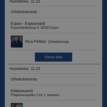
__hssrc
Istunto
HubSpot Inc.
.suomenurheiluhierontakeskus.fi
sbjs_migrations
.suomenurheiluhierontakeskus.fi
Istunto
sbjs_udata
.suomenurheiluhierontakeskus.fi
Istunto