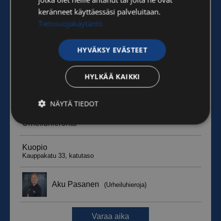
keränneet käyttäessäsi palveluitaan.
Tietosuojakäytäntö
HYVÄKSY EVÄSTEET
HYLKÄÄ KAIKKI
NÄYTÄ TIEDOT
Ehdottomasti
Suorituskyvylliset
välttämättömät
Kohdentavat
Toiminnalliset
Luokittelemattomat