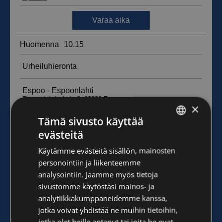
×
Tämä sivusto käyttää
evästeitä
FINNISH
Käytämme evästeitä sisällön, mainosten
ENGLISH
personointiin ja liikenteemme
analysointiin. Jaamme myös tietoja
sivustomme käytöstäsi mainos- ja
analytiikkakumppaneidemme kanssa,
jotka voivat yhdistää ne muihin tietoihin,
jotka olet heille antanut tai joita he ovat