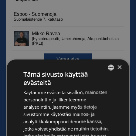
×
Tämä sivusto käyttää
evästeitä
FINNISH
Käytämme evästeitä sisällön, mainosten
ENGLISH
personointiin ja liikenteemme
analysointiin. Jaamme myös tietoja
sivustomme käytöstäsi mainos- ja
analytiikkakumppaneidemme kanssa,
jotka voivat yhdistää ne muihin tietoihin,
jotka olet heille antanut tai joita he ovat