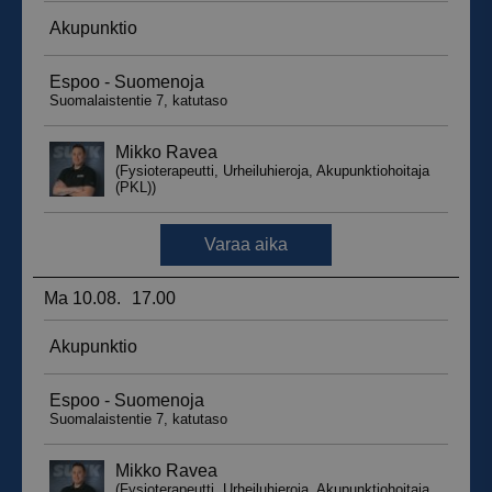
__hssrc
Istunto
HubSpot Inc.
.suomenurheiluhierontakeskus.fi
sbjs_migrations
.suomenurheiluhierontakeskus.fi
Istunto
sbjs_udata
.suomenurheiluhierontakeskus.fi
Istunto