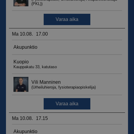
_ga_WT0HQVJ25Y
.suomenurheiluhierontakeskus.fi
1 vuosi 
kuukaus
__hstc
5 kuukautt
HubSpot Inc.
viikkoa
.suomenurheiluhierontakeskus.fi