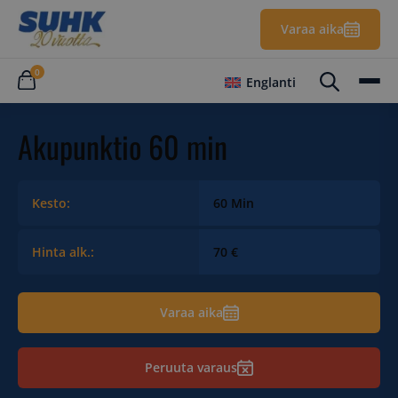
Varaa aika
0
Englanti
Akupunktio 60 min
Kesto:
60 Min
Hinta alk.:
70 €
Varaa aika
Peruuta varaus