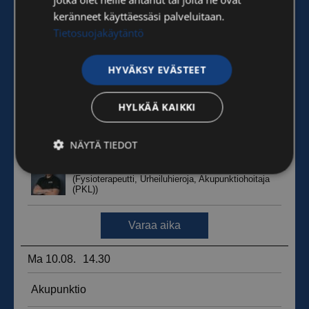
keränneet käyttäessäsi palveluitaan.
Tietosuojakäytäntö
HYVÄKSY EVÄSTEET
HYLKÄÄ KAIKKI
NÄYTÄ TIEDOT
Ehdottomasti
Suorituskyvylliset
välttämättömät
Kohdentavat
Toiminnalliset
Luokittelemattomat