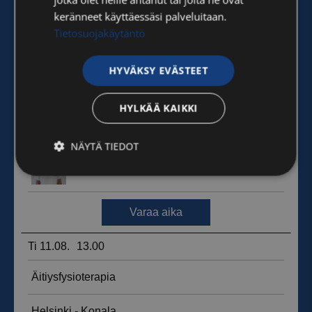
keränneet käyttäessäsi palveluitaan.
Tietosuojakäytäntö
HYVÄKSY EVÄSTEET
HYLKÄÄ KAIKKI
NÄYTÄ TIEDOT
Ehdottomasti
Suorituskyvylliset
välttämättömät
Kohdentavat
Toiminnalliset
Luokittelemattomat