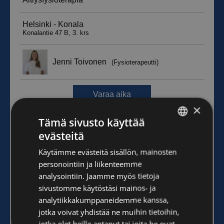
×
Tämä sivusto käyttää
evästeitä
FINNISH
Käytämme evästeitä sisällön, mainosten
ENGLISH
personointiin ja liikenteemme
analysointiin. Jaamme myös tietoja
sivustomme käytöstäsi mainos- ja
analytiikkakumppaneidemme kanssa,
jotka voivat yhdistää ne muihin tietoihin,
jotka olet heille antanut tai joita he ovat