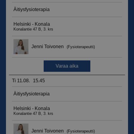
_ga_WT0HQVJ25Y
.suomenurheiluhierontakeskus.fi
1 vuosi 
kuukaus
__hstc
5 kuukautt
HubSpot Inc.
viikkoa
.suomenurheiluhierontakeskus.fi