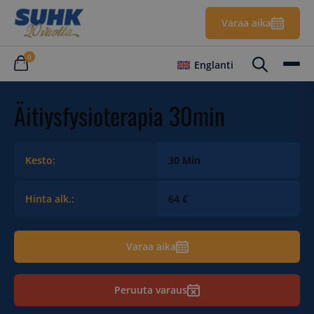
Varaa aika
0
Englanti
Äitiysfysioterapia 30min
Kesto:
30 Min
Hinta alk.:
64 €
Varaa aika
Peruuta varaus