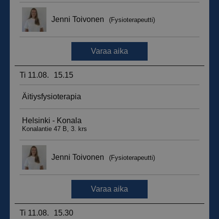
__hssrc
Istunto
HubSpot Inc.
.suomenurheiluhierontakeskus.fi
sbjs_migrations
.suomenurheiluhierontakeskus.fi
Istunto
sbjs_udata
.suomenurheiluhierontakeskus.fi
Istunto