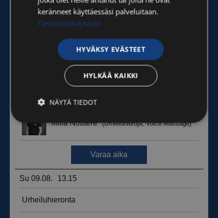
keränneet käyttäessäsi palveluitaan.
Tietosuojakäytäntö
HYVÄKSY EVÄSTEET
HYLKÄÄ KAIKKI
NÄYTÄ TIEDOT
Ehdottomasti
Suorituskyvylliset
välttämättömät
Kohdentavat
Toiminnalliset
Luokittelemattomat