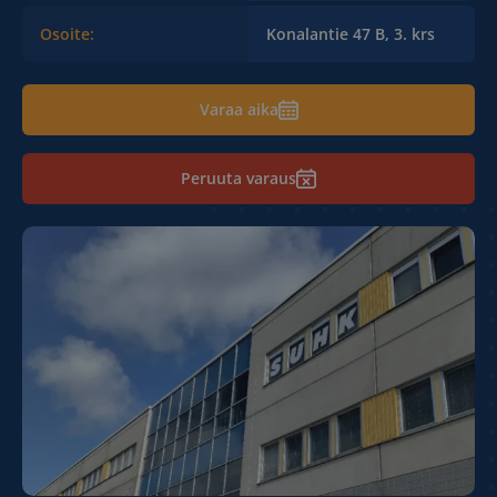
Osoite:
Konalantie 47 B, 3. krs
Varaa aika
Peruuta varaus