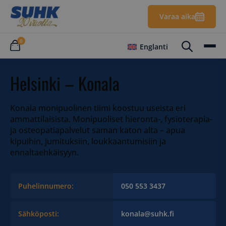
Varaa aika
0
Englanti
Helsinki – Konala
Konala monipuolinen tiimi koostuu useista eri
ammattilaisista. Monipuoliset hieronta-, fysioterapia-
ja osteopatiapalvelut saman katon alta – apua
kipuihin, jumituksiin, loukkaantumisiin ja
ennaltaehkäisyyn.
Puhelinnumero:
050 553 3437
Sähköposti:
konala@suhk.fi