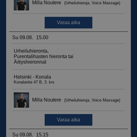
__hssrc
Istunto
HubSpot Inc.
.suomenurheiluhierontakeskus.fi
sbjs_migrations
.suomenurheiluhierontakeskus.fi
Istunto
sbjs_udata
.suomenurheiluhierontakeskus.fi
Istunto