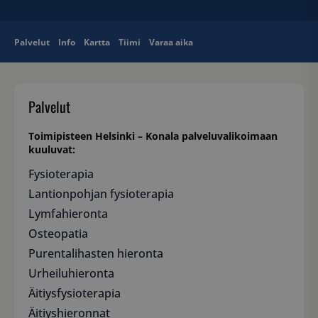
Palvelut
Info
Kartta
Tiimi
Varaa aika
Palvelut
Toimipisteen Helsinki – Konala palveluvalikoimaan
kuuluvat:
Fysioterapia
Lantionpohjan fysioterapia
Lymfahieronta
Osteopatia
Purentalihasten hieronta
Urheiluhieronta
Äitiysfysioterapia
Äitiyshieronnat