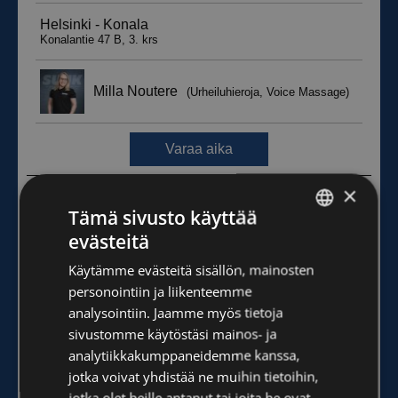
×
Tämä sivusto käyttää
evästeitä
FINNISH
Käytämme evästeitä sisällön, mainosten
ENGLISH
personointiin ja liikenteemme
analysointiin. Jaamme myös tietoja
sivustomme käytöstäsi mainos- ja
analytiikkakumppaneidemme kanssa,
jotka voivat yhdistää ne muihin tietoihin,
jotka olet heille antanut tai joita he ovat