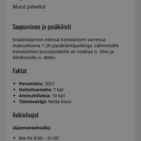
Muut palvelut
Saapuminen ja pysäköinti
Sisäänkäynnin edessä Konalantien varressa
maksuttomia 1-2h pysäköintipaikkoja. Lähimmälle
Konalantien bussipysäkille on matkaa n. 50m ja
Vihdintielle n. 400m.
Faktat
Perustettu:
2021
Hoitohuoneita:
7 kpl
Ammattilaisia:
10 kpl
Tiiminvetäjä:
Netta Koso
Aukioloajat
(Ajanvarauksella)
Ma-Pe 8:00 – 21:00