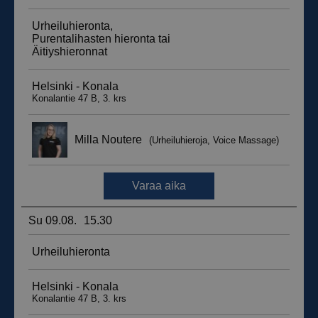
_ga_WT0HQVJ25Y
.suomenurheiluhierontakeskus.fi
1 vuosi 
kuukaus
__hstc
5 kuukautt
HubSpot Inc.
viikkoa
.suomenurheiluhierontakeskus.fi