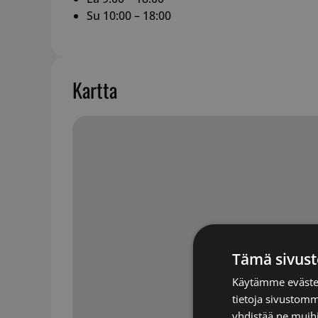
Su 10:00 – 18:00
Kartta
Tämä sivust
Käytämme evästei
tietoja sivustom
yhdistää ne muihin