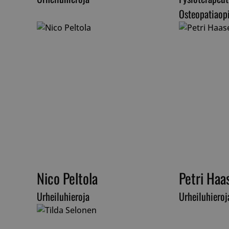
Osteopatiaopi
__cf_bm
__cf_bm
__cf_bm
Nico Peltola
Petri Haa
__cf_bm
Urheiluhieroja
Urheiluhieroj