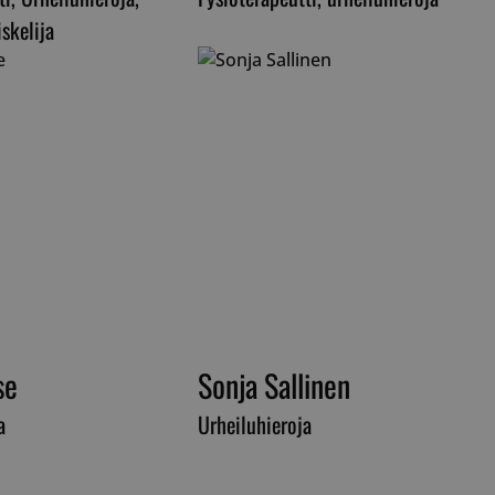
asetuksiin ja v
heidän mielty
skelija
kunnioitetaan 
istunnoissa.
29 minuuttia
Tätä evästettä
Cloudflare Inc.
57 sekuntia
erottamaan ihm
.hubspot.com
on hyödyllistä 
jotta voidaan 
raportteja ver
käytöstä.
29 minuuttia
Tätä evästettä
Cloudflare Inc.
58 sekuntia
erottamaan ihm
.hubspotusercontent-eu1.net
on hyödyllistä 
jotta voidaan 
raportteja ver
käytöstä.
29 minuuttia
Tätä evästettä
Cloudflare Inc.
56 sekuntia
erottamaan ihm
.hs-scripts.com
on hyödyllistä 
jotta voidaan 
raportteja ver
se
Sonja Sallinen
käytöstä.
29 minuuttia
Tätä evästettä
a
Cloudflare Inc.
Urheiluhieroja
56 sekuntia
erottamaan ihm
.hs-banner.com
on hyödyllistä 
jotta voidaan 
raportteja ver
käytöstä.