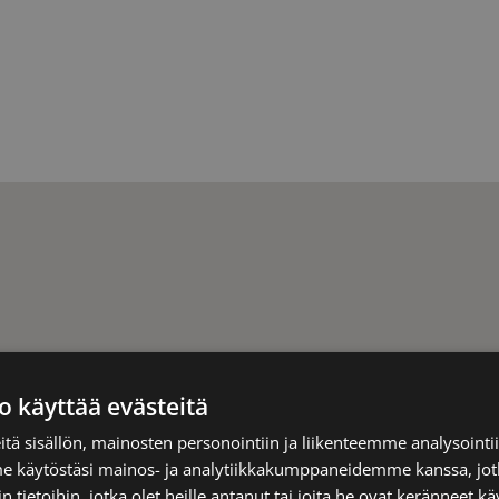
o käyttää evästeitä
tä sisällön, mainosten personointiin ja liikenteemme analysoint
me käytöstäsi mainos- ja analytiikkakumppaneidemme kanssa, jot
 tietoihin, jotka olet heille antanut tai joita he ovat keränneet kä