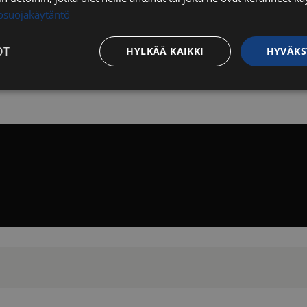
tosuojakäytäntö
OT
HYLKÄÄ KAIKKI
HYVÄKS
Suorituskyvylliset
Kohdentavat
Toiminnalliset
Luok
t
välttämättömät
Suorituskyvylliset
Kohdentavat
Toiminnalliset
Luok
ättömät evästeet mahdollistavat verkkosivuston perustoiminnot, kuten käyttäjän kirj
toa ei voida käyttää oikein ilman ehdottoman välttämättömiä evästeitä.
Palveluntarjoaja / Verkkotunnus
Päättymisaika
Kuvaus
29 minuuttia
Tätä evästettä
Cloudflare Inc.
56 sekuntia
erottamaan ihm
.hs-analytics.net
on hyödyllistä 
jotta voidaan 