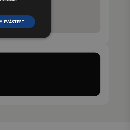
Y EVÄSTEET
ittelemattomat
ittelemattomat
autumisen ja
 käytetään
iset ja botit. Tämä
verkkosivustolle,
tehdä päteviä