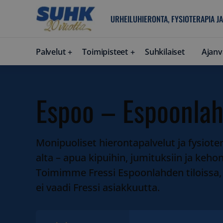
URHEILUHIERONTA, FYSIOTERAPIA JA
Palvelut
Toimipisteet
Suhkilaiset
Ajanv
Espoo – Espoonlah
Monipuoliset hierontapalvelut ja fysiot
alta – apua kipuihin, jumituksiin ja keh
Toimimme Fressi Espoonlahden tiloissa, 
ei vaadi Fressi asiakkuutta.