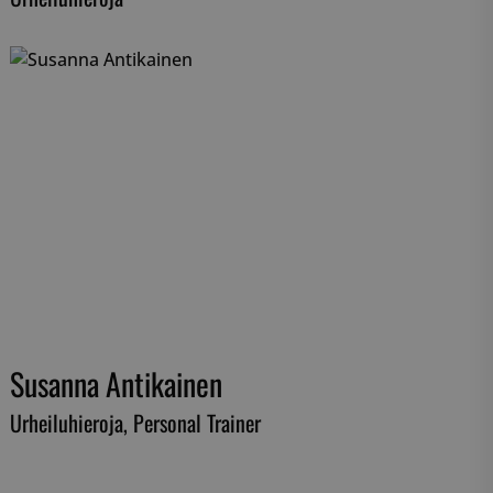
armistaa, että
myksiään
tulevissa
 käytetään
iset ja botit. Tämä
verkkosivustolle,
tehdä päteviä
kkosivuston
 käytetään
iset ja botit. Tämä
verkkosivustolle,
tehdä päteviä
kkosivuston
 käytetään
iset ja botit. Tämä
verkkosivustolle,
tehdä päteviä
kkosivuston
Susanna Antikainen
 käytetään
Urheiluhieroja, Personal Trainer
iset ja botit. Tämä
verkkosivustolle,
tehdä päteviä
kkosivuston