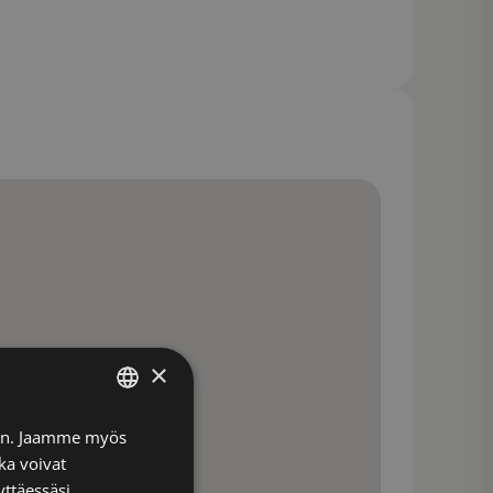
×
FINNISH
iin. Jaamme myös
ka voivat
ENGLISH
yttäessäsi