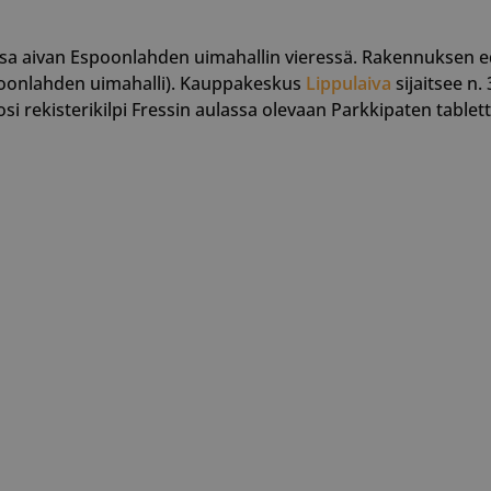
issa aivan Espoonlahden uimahallin vieressä. Rakennuksen e
spoonlahden uimahalli). Kauppakeskus
Lippulaiva
sijaitsee n
si rekisterikilpi Fressin aulassa olevaan Parkkipaten tablett