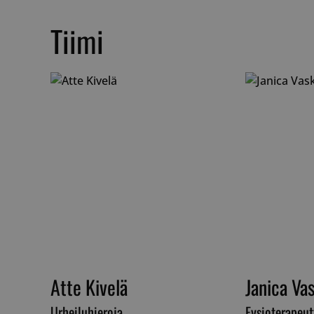
Tiimi
__cf_bm
__cf_bm
CookieScriptConse
VISITOR_PRIVACY_
Atte Kivelä
Janica Va
Urheiluhieroja
Fysioterapeutt