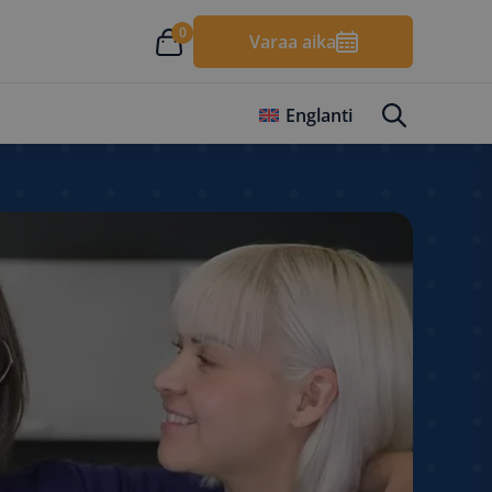
0
Varaa aika
Englanti