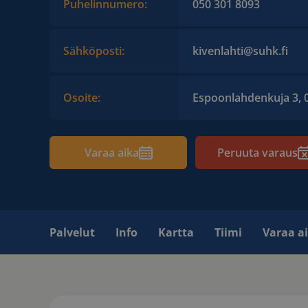
Puhelinnumero:
050 301 8093
Sähköposti:
kivenlahti@suhk.fi
Osoite:
Espoonlahdenkuja 3, 
Varaa aika
Peruuta varaus
Palvelut
Info
Kartta
Tiimi
Varaa a