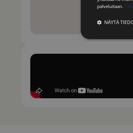
palveluitaan.
Tie
NÄYTÄ TIED
Ehdottomasti
välttämättömä
Ehdottomasti 
Ehdottomasti välttäm
tilinhallinnan. Sivus
Nimi
__cf_bm