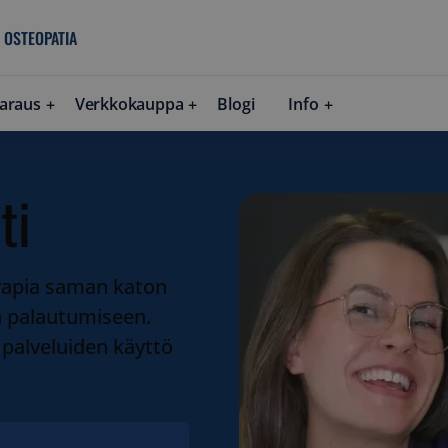
 OSTEOPATIA
araus
Verkkokauppa
Blogi
Info
ti
erapia saman katon
on palautumiseen.
palveluiden käyttö