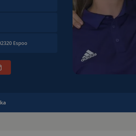
02320 Espoo
ika