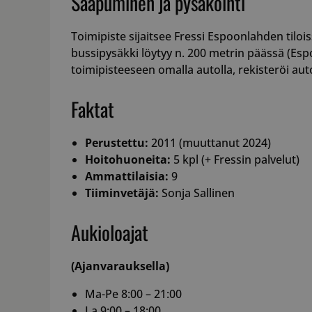
Saapuminen ja pysäköinti
Toimipiste sijaitsee Fressi Espoonlahden tilo
bussipysäkki löytyy n. 200 metrin päässä (E
toimipisteeseen omalla autolla, rekisteröi auto
Faktat
Perustettu:
2011 (muuttanut 2024)
Hoitohuoneita:
5 kpl (+ Fressin palvelut)
Ammattilaisia:
9
Tiiminvetäjä:
Sonja Sallinen
Aukioloajat
(Ajanvarauksella)
Ma-Pe 8:00 – 21:00
La 9:00 – 18:00