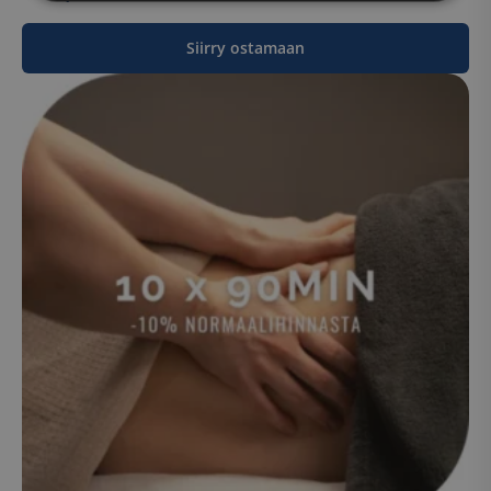
Ehdottomasti
Suorituskyvylliset
välttämättömät
Siirry ostamaan
Kohdentavat
Toiminnalliset
Luokittelemattomat
Ehdottomasti välttämättömät
Suorituskyvylliset
Kohdentavat
Toiminnalliset
Luokittelemattomat
Ehdottomasti välttämättömät evästeet
mahdollistavat verkkosivuston perustoiminnot,
kuten käyttäjän kirjautumisen ja tilinhallinnan.