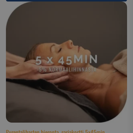
Purentalihasten hieronta, sarjakortti 5x45min