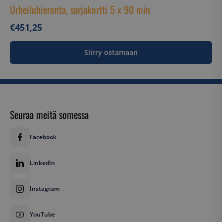
.doubleclick.net
Urheiluhieronta, sarjakortti 5 x 90 min
€
451,25
sbjs_current
.suomenurheiluhierontakeskus.fi
Istunto
Siirry ostamaan
messagesUtk
5 kuuka
Seuraa meitä somessa
HubSpot Inc.
viik
.suomenurheiluhierontakeskus.fi
sbjs_session
.suomenurheiluhierontakeskus.fi
29 minuutt
59 sekunt
Facebook
LinkedIn
Instagram
__hssc
29 minuutt
HubSpot Inc.
YouTube
59 sekunt
.suomenurheiluhierontakeskus.fi