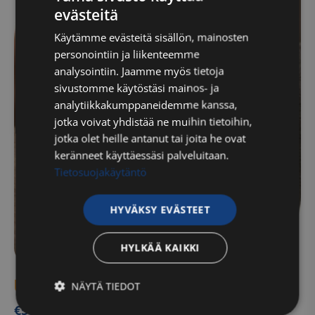
evästeitä
FINNISH
Käytämme evästeitä sisällön, mainosten
ENGLISH
personointiin ja liikenteemme
analysointiin. Jaamme myös tietoja
sivustomme käytöstäsi mainos- ja
analytiikkakumppaneidemme kanssa,
jotka voivat yhdistää ne muihin tietoihin,
jotka olet heille antanut tai joita he ovat
keränneet käyttäessäsi palveluitaan.
Tietosuojakäytäntö
HYVÄKSY EVÄSTEET
HYLKÄÄ KAIKKI
Urheiluhieronta, sarjakortti 10 x 60min
NÄYTÄ TIEDOT
€
585,00