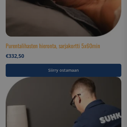
CookieScriptConsent
CookieScript
www.suomenurheiluhierontakeskus
Purentalihasten hieronta, sarjakortti 5x60min
€
332,50
VISITOR_PRIVACY_METADATA
YouTube
.youtube.com
Siirry ostamaan