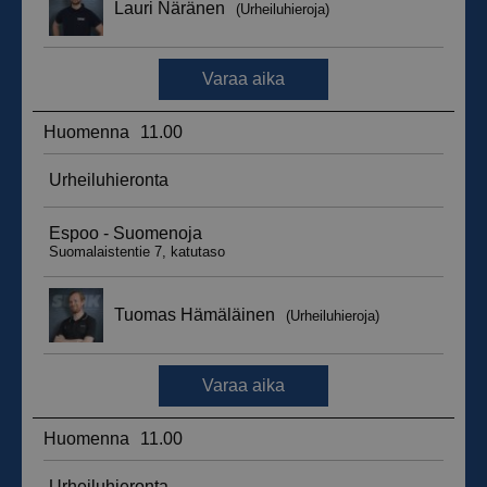
_ga_WT0HQVJ25Y
.suomenurheiluhierontakeskus.fi
1 vuosi 
kuukaus
__hstc
5 kuukautt
HubSpot Inc.
viikkoa
.suomenurheiluhierontakeskus.fi