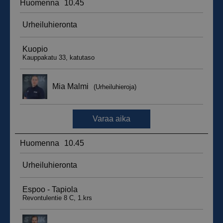
__hssrc
Istunto
HubSpot Inc.
.suomenurheiluhierontakeskus.fi
sbjs_migrations
.suomenurheiluhierontakeskus.fi
Istunto
sbjs_udata
.suomenurheiluhierontakeskus.fi
Istunto