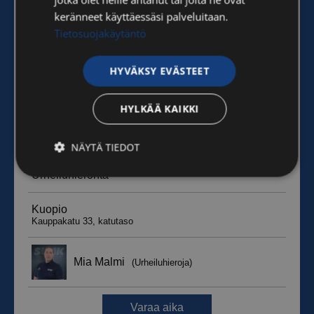
keränneet käyttäessäsi palveluitaan.
Tietosuojakäytäntö
HYVÄKSY EVÄSTEET
HYLKÄÄ KAIKKI
NÄYTÄ TIEDOT
Ehdottomasti
Suorituskyvylliset
välttämättömät
Kohdentavat
Toiminnalliset
Luokittelemattomat