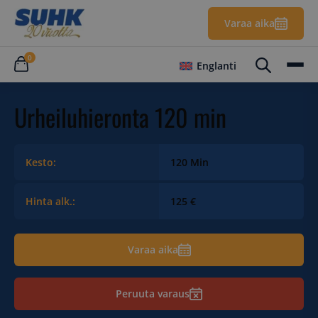
Varaa aika
0
Englanti
Urheiluhieronta 120 min
Kesto:
120 Min
Hinta alk.:
125 €
Varaa aika
Peruuta varaus