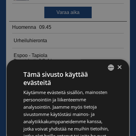
×
Tämä sivusto käyttää
evästeitä
FINNISH
Käytämme evästeitä sisällön, mainosten
ENGLISH
personointiin ja liikenteemme
analysointiin. Jaamme myös tietoja
sivustomme käytöstäsi mainos- ja
analytiikkakumppaneidemme kanssa,
jotka voivat yhdistää ne muihin tietoihin,
jotka olet heille antanut tai joita he ovat