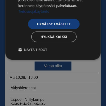
keränneet käyttäessäsi palveluitaan.
Tietosuojakäytäntö
HYVÄKSY EVÄSTEET
HYLKÄÄ KAIKKI
NÄYTÄ TIEDOT
Ehdottomasti
Suorituskyvylliset
välttämättömät
Kohdentavat
Toiminnalliset
Luokittelemattomat