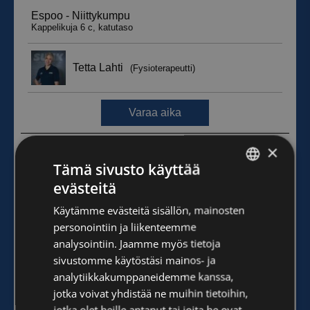
×
Tämä sivusto käyttää
evästeitä
FINNISH
Käytämme evästeitä sisällön, mainosten
ENGLISH
personointiin ja liikenteemme
analysointiin. Jaamme myös tietoja
sivustomme käytöstäsi mainos- ja
analytiikkakumppaneidemme kanssa,
jotka voivat yhdistää ne muihin tietoihin,
jotka olet heille antanut tai joita he ovat