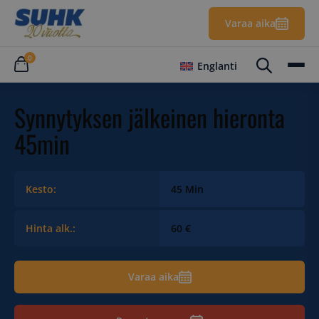
Varaa aika
0
Englanti
Synnytyksen jälkeinen hieronta
45min
Kesto:
45 Min
Hinta alk.:
60 €
Varaa aika