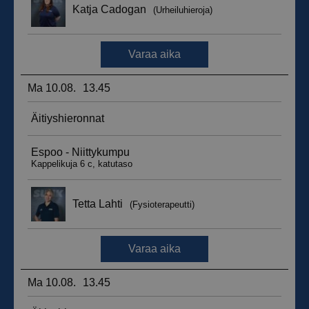
__hssrc
Istunto
HubSpot Inc.
.suomenurheiluhierontakeskus.fi
sbjs_migrations
.suomenurheiluhierontakeskus.fi
Istunto
sbjs_udata
.suomenurheiluhierontakeskus.fi
Istunto