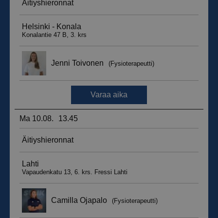
_ga_WT0HQVJ25Y
.suomenurheiluhierontakeskus.fi
1 vuosi 
kuukaus
__hstc
5 kuukautt
HubSpot Inc.
viikkoa
.suomenurheiluhierontakeskus.fi