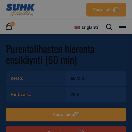
Varaa aika
0
Englanti
Purentalihasten hieronta
ensikäynti (60 min)
Kesto:
60 Min
Hinta alk.:
70 €
Varaa aika