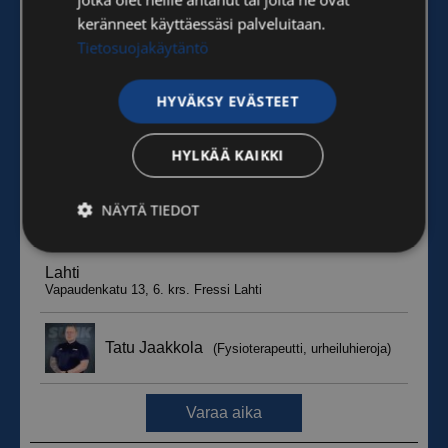
keränneet käyttäessäsi palveluitaan.
Tietosuojakäytäntö
HYVÄKSY EVÄSTEET
HYLKÄÄ KAIKKI
NÄYTÄ TIEDOT
Ehdottomasti
Suorituskyvylliset
välttämättömät
Kohdentavat
Toiminnalliset
Luokittelemattomat