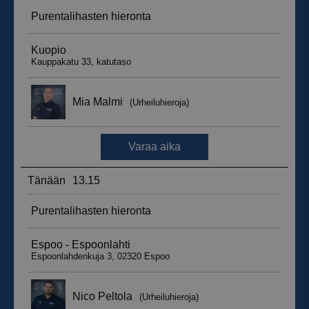
__hssrc
Istunto
HubSpot Inc.
.suomenurheiluhierontakeskus.fi
sbjs_migrations
.suomenurheiluhierontakeskus.fi
Istunto
sbjs_udata
.suomenurheiluhierontakeskus.fi
Istunto