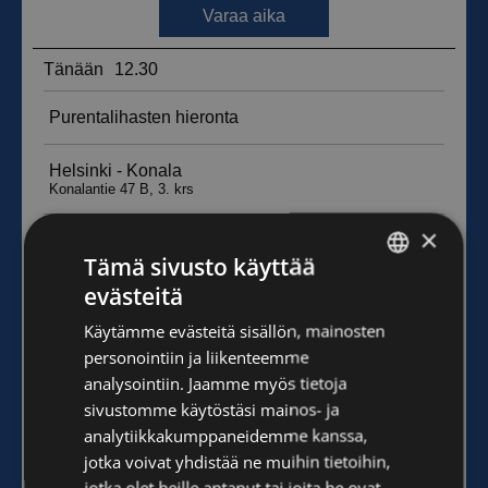
×
Tämä sivusto käyttää
evästeitä
FINNISH
Käytämme evästeitä sisällön, mainosten
ENGLISH
personointiin ja liikenteemme
analysointiin. Jaamme myös tietoja
sivustomme käytöstäsi mainos- ja
analytiikkakumppaneidemme kanssa,
jotka voivat yhdistää ne muihin tietoihin,
jotka olet heille antanut tai joita he ovat