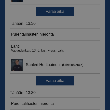
_ga_WT0HQVJ25Y
.suomenurheiluhierontakeskus.fi
1 vuosi 
kuukaus
__hstc
5 kuukautt
HubSpot Inc.
viikkoa
.suomenurheiluhierontakeskus.fi