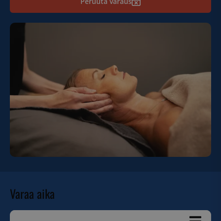
Peruuta varaus
Varaa aika