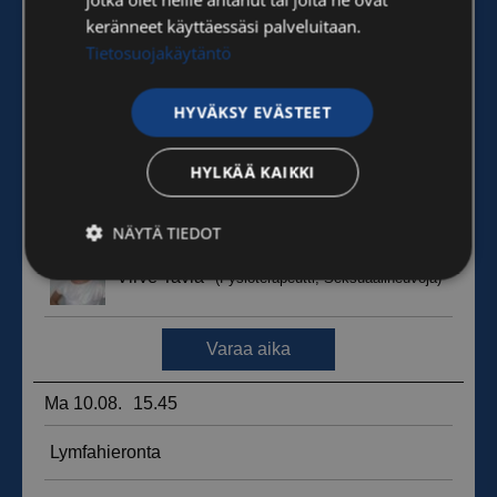
keränneet käyttäessäsi palveluitaan.
Tietosuojakäytäntö
HYVÄKSY EVÄSTEET
HYLKÄÄ KAIKKI
NÄYTÄ TIEDOT
Ehdottomasti
Suorituskyvylliset
välttämättömät
Kohdentavat
Toiminnalliset
Luokittelemattomat