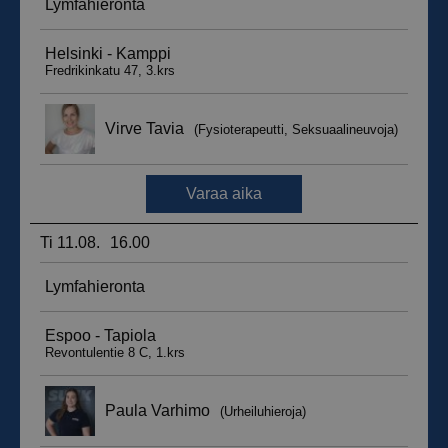
__hssrc
Istunto
HubSpot Inc.
.suomenurheiluhierontakeskus.fi
sbjs_migrations
.suomenurheiluhierontakeskus.fi
Istunto
sbjs_udata
.suomenurheiluhierontakeskus.fi
Istunto