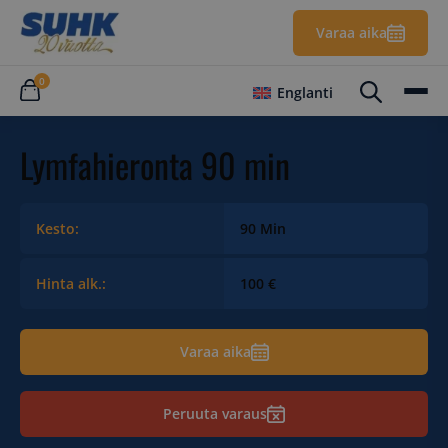
Varaa aika
0
Englanti
Lymfahieronta 90 min
Kesto:
90 Min
Hinta alk.:
100 €
Varaa aika
Peruuta varaus