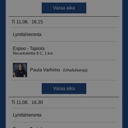
_ga_WT0HQVJ25Y
.suomenurheiluhierontakeskus.fi
1 vuosi 
kuukaus
__hstc
5 kuukautt
HubSpot Inc.
viikkoa
.suomenurheiluhierontakeskus.fi