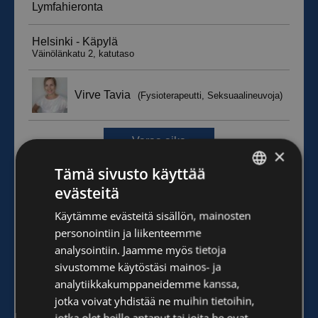
×
Tämä sivusto käyttää
evästeitä
FINNISH
Käytämme evästeitä sisällön, mainosten
ENGLISH
personointiin ja liikenteemme
analysointiin. Jaamme myös tietoja
sivustomme käytöstäsi mainos- ja
analytiikkakumppaneidemme kanssa,
jotka voivat yhdistää ne muihin tietoihin,
jotka olet heille antanut tai joita he ovat