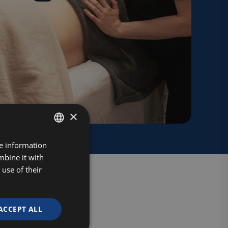
×
FINNISH
re information
mbine it with
ENGLISH
use of their
ACCEPT ALL