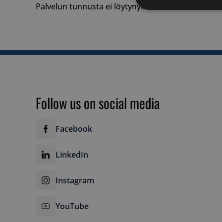
Palvelun tunnusta ei löytynyt.
Strictly
necessary
Follow us on social media
Strictly necessary c
used properly without
Facebook
Name
__cf_bm
LinkedIn
Instagram
__cf_bm
YouTube