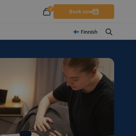
0
Book now
Finnish