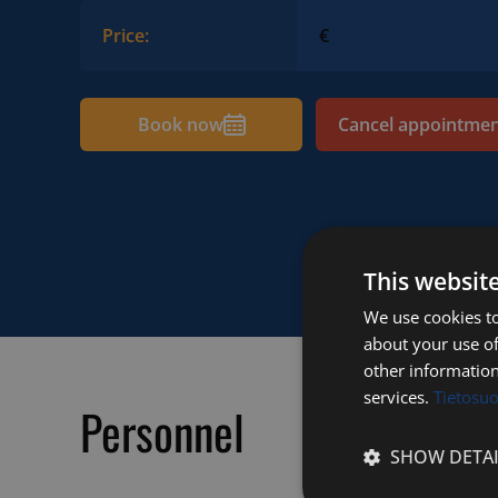
Price:
€
Book now
Cancel appointme
This websit
We use cookies to
about your use of
other information
services.
Tietosu
Personnel
SHOW DETAI