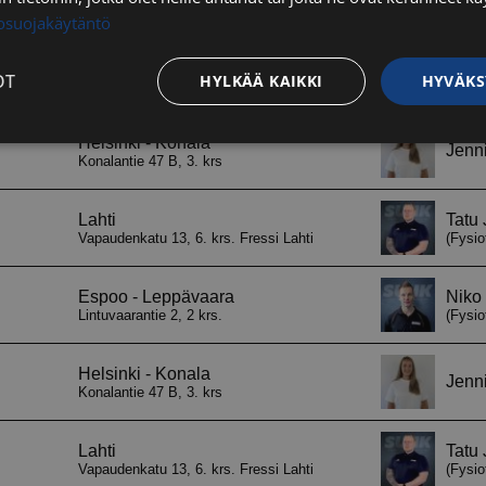
tosuojakäytäntö
OT
HYLKÄÄ KAIKKI
HYVÄKS
Suorituskyvylliset
Kohdentavat
Toiminnalliset
Luok
t
välttämättömät
Suorituskyvylliset
Kohdentavat
Toiminnalliset
Luok
ättömät evästeet mahdollistavat verkkosivuston perustoiminnot, kuten käyttäjän kirj
toa ei voida käyttää oikein ilman ehdottoman välttämättömiä evästeitä.
Palveluntarjoaja / Verkkotunnus
Päättymisaika
Kuvaus
29 minuuttia
Tätä evästettä
Cloudflare Inc.
56 sekuntia
erottamaan ihm
.hs-analytics.net
on hyödyllistä 
jotta voidaan 