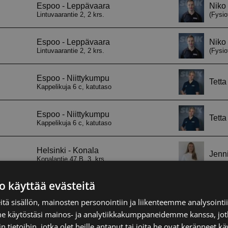
o käyttää evästeitä
tä sisällön, mainosten personointiin ja liikenteemme analysoint
me käytöstäsi mainos- ja analytiikkakumppaneidemme kanssa, jot
 tietoihin, jotka olet heille antanut tai joita he ovat keränneet kä