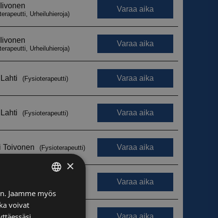
×
FINNISH
iin. Jaamme myös
ka voivat
ENGLISH
yttäessäsi