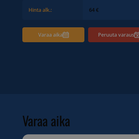
Hinta alk.:
64 €
Varaa aika
Peruuta varaus
Varaa aika