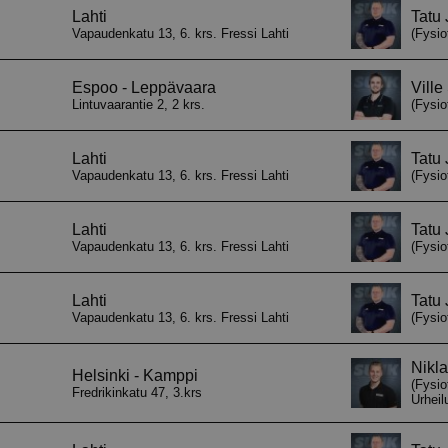
asetuksiin ja v
heidän mielty
kunnioitetaan 
istunnoissa.
29 minuuttia
Tätä evästettä
Cloudflare Inc.
57 sekuntia
erottamaan ihm
.hubspot.com
on hyödyllistä 
jotta voidaan 
raportteja ver
käytöstä.
29 minuuttia
Tätä evästettä
Cloudflare Inc.
58 sekuntia
erottamaan ihm
.hubspotusercontent-eu1.net
on hyödyllistä 
jotta voidaan 
raportteja ver
käytöstä.
29 minuuttia
Tätä evästettä
Cloudflare Inc.
56 sekuntia
erottamaan ihm
.hs-scripts.com
on hyödyllistä 
jotta voidaan 
raportteja ver
käytöstä.
29 minuuttia
Tätä evästettä
Cloudflare Inc.
56 sekuntia
erottamaan ihm
.hs-banner.com
on hyödyllistä 
jotta voidaan 
raportteja ver
käytöstä.