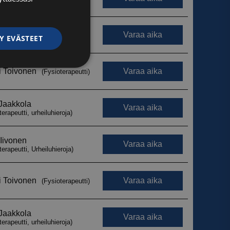
Y EVÄSTEET
ittelemattomat
ittelemattomat
autumisen ja
 käytetään
iset ja botit. Tämä
verkkosivustolle,
tehdä päteviä