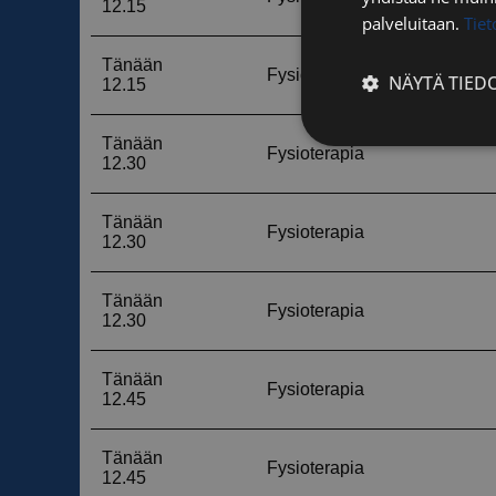
palveluitaan.
Tie
NÄYTÄ TIED
Ehdottomasti
välttämättömä
Ehdottomasti 
Ehdottomasti välttäm
tilinhallinnan. Sivus
Nimi
__cf_bm