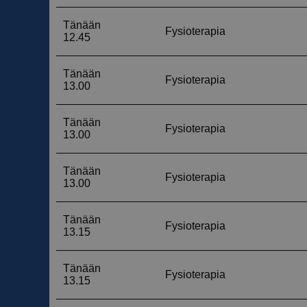
__cf_bm
__cf_bm
CookieScriptConse
VISITOR_PRIVACY_