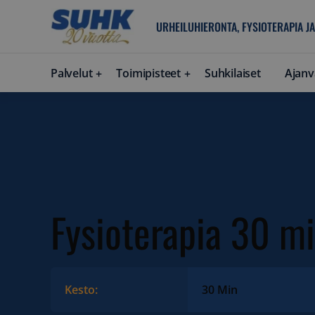
URHEILUHIERONTA, FYSIOTERAPIA JA
Palvelut
Toimipisteet
Suhkilaiset
Ajanv
Fysioterapia 30 m
Kesto:
30 Min