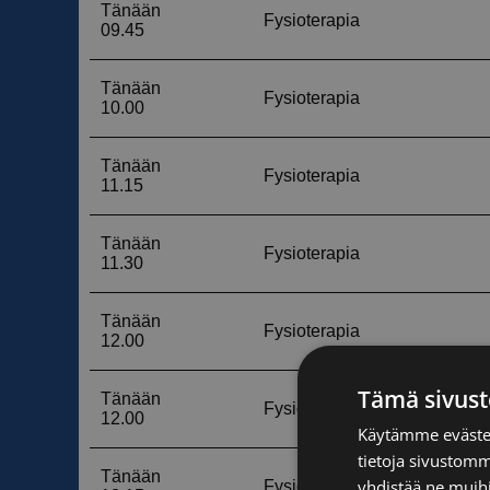
Tämä sivust
Käytämme evästei
tietoja sivustom
yhdistää ne muihin