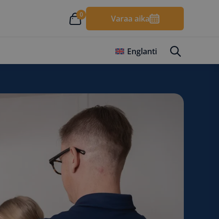
0
Varaa aika
Englanti